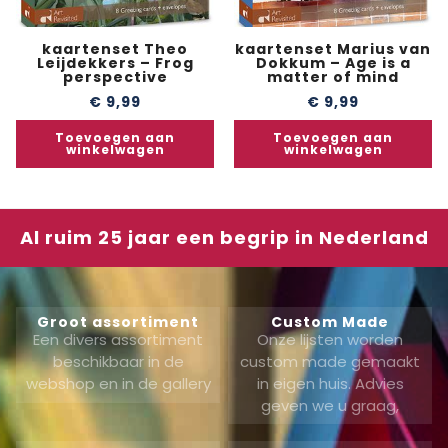
kaartenset Theo
kaartenset Marius van
Leijdekkers – Frog
Dokkum – Age is a
perspective
matter of mind
€
9,99
€
9,99
Toevoegen aan
Toevoegen aan
winkelwagen
winkelwagen
Al ruim 25 jaar een begrip in Nederland
Groot assortiment
Custom Made
Een divers assortiment
Onze lijsten worden
beschikbaar in de
custom made gemaakt
webshop en in de gallery
in eigen huis. Advies
geven we u graag,