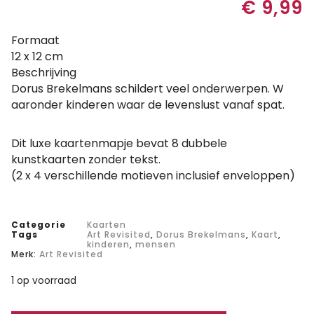
€
9,99
Formaat
12 x 12 cm
Beschrijving
Dorus Brekelmans schildert veel onderwerpen. W
aaronder kinderen waar de levenslust vanaf spat.
Dit luxe kaartenmapje bevat 8 dubbele
kunstkaarten zonder tekst.
(2 x 4 verschillende motieven inclusief enveloppen)
Categorie
Kaarten
Tags
Art Revisited
,
Dorus Brekelmans
,
Kaart
,
kinderen
,
mensen
Merk:
Art Revisited
1 op voorraad