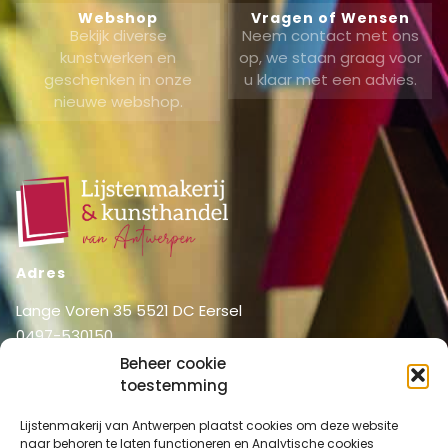
Webshop
Vragen of Wensen
Bekijk diverse
Neem contact met ons
kunstwerken en
op, we staan graag voor
geschenken in onze
u klaar met een advies.
nieuwe webshop.
Adres
Lange Voren 35 5521 DC Eersel
0497-530150
06-51326031
Beheer cookie
info@lijstenmakerij vanantwerpen.nl
toestemming
Menu
Lijstenmakerij van Antwerpen plaatst cookies om deze website
naar behoren te laten functioneren en Analytische cookies
Shop