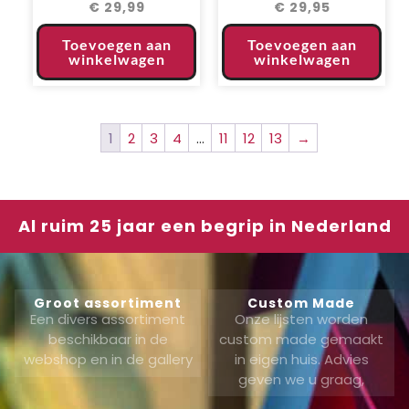
€
29,99
€
29,95
Toevoegen aan
Toevoegen aan
winkelwagen
winkelwagen
1
2
3
4
…
11
12
13
→
Al ruim 25 jaar een begrip in Nederland
Groot assortiment
Custom Made
Een divers assortiment
Onze lijsten worden
beschikbaar in de
custom made gemaakt
webshop en in de gallery
in eigen huis. Advies
geven we u graag,