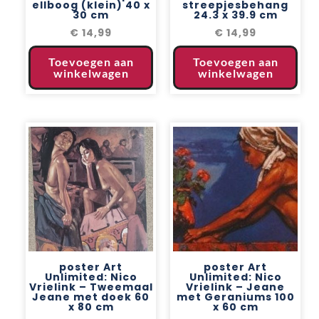
ellboog (klein) 40 x
streepjesbehang
30 cm
24.3 x 39.9 cm
€
14,99
€
14,99
Toevoegen aan
Toevoegen aan
winkelwagen
winkelwagen
poster Art
poster Art
Unlimited: Nico
Unlimited: Nico
Vrielink – Tweemaal
Vrielink – Jeane
Jeane met doek 60
met Geraniums 100
x 80 cm
x 60 cm