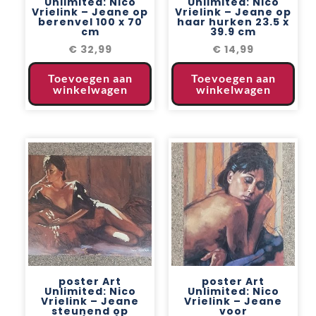
Unlimited: Nico
Unlimited: Nico
Vrielink – Jeane op
Vrielink – Jeane op
berenvel 100 x 70
haar hurken 23.5 x
cm
39.9 cm
€
32,99
€
14,99
Toevoegen aan
Toevoegen aan
winkelwagen
winkelwagen
poster Art
poster Art
Unlimited: Nico
Unlimited: Nico
Vrielink – Jeane
Vrielink – Jeane
steunend op
voor