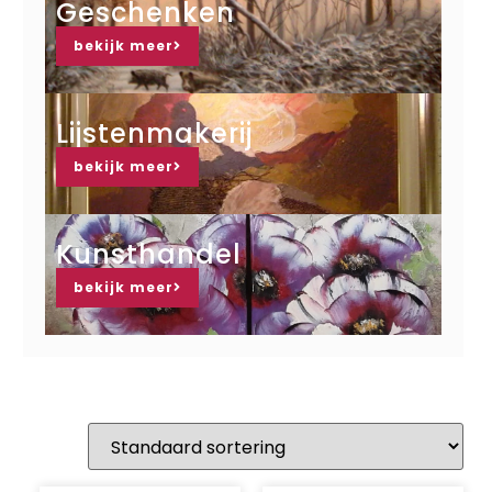
Geschenken
bekijk meer
Lijstenmakerij
bekijk meer
Kunsthandel
bekijk meer