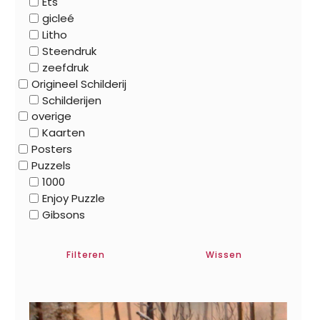
Ets
gicleé
Litho
Steendruk
zeefdruk
Origineel Schilderij
Schilderijen
overige
Kaarten
Posters
Puzzels
1000
Enjoy Puzzle
Gibsons
Filteren
Wissen