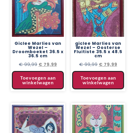
Giclee Marlies van
giclee Marlies van
Wezel –
Wezel – Oosterse
Droomboeket 36.5 x
Fluitiste 35.5 x 48.5
36.5 cm
cm
€
99,99
€
99,99
€
79,99
€
79,99
Toevoegen aan
Toevoegen aan
winkelwagen
winkelwagen