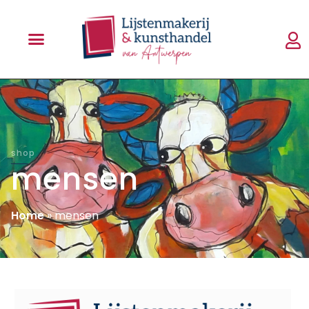
shop
mensen
Home
»
mensen