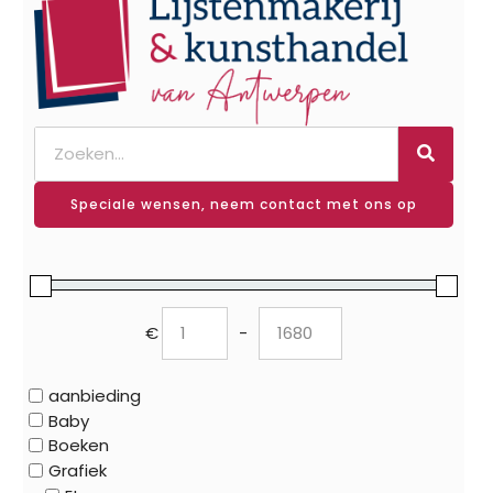
Speciale wensen, neem contact met ons op
€
-
Minimum Price
Maximum Price
aanbieding
Baby
Boeken
Grafiek