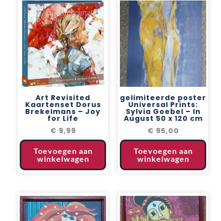
Art Revisited
gelimiteerde poster
Kaartenset Dorus
Universal Prints:
Brekelmans – Joy
Sylvia Goebel – In
for Life
August 50 x 120 cm
€
9,99
€
95,00
Toevoegen aan
Toevoegen aan
winkelwagen
winkelwagen