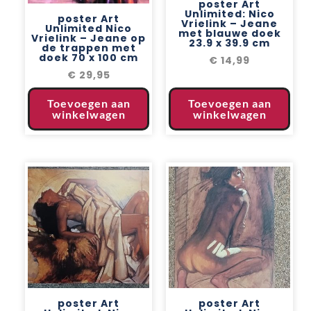
poster Art
Unlimited: Nico
poster Art
Vrielink – Jeane
Unlimited Nico
met blauwe doek
Vrielink – Jeane op
23.9 x 39.9 cm
de trappen met
doek 70 x 100 cm
€
14,99
€
29,95
Toevoegen aan
Toevoegen aan
winkelwagen
winkelwagen
poster Art
poster Art