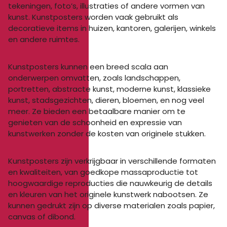
tekeningen, foto’s, illustraties of andere vormen van
kunst. Kunstposters worden vaak gebruikt als
decoratieve items in huizen, kantoren, galerijen, winkels
en andere ruimtes.
Kunstposters kunnen een breed scala aan
onderwerpen omvatten, zoals landschappen,
portretten, abstracte kunst, moderne kunst, klassieke
kunst, stadsgezichten, dieren, bloemen, en nog veel
meer. Ze bieden een betaalbare manier om te
genieten van de schoonheid en expressie van
kunstwerken zonder de kosten van originele stukken.
Kunstposters zijn verkrijgbaar in verschillende formaten
en kwaliteiten, van goedkope massaproductie tot
hoogwaardige reproducties die nauwkeurig de details
en kleuren van het originele kunstwerk nabootsen. Ze
kunnen gedrukt zijn op diverse materialen zoals papier,
canvas of dibond.