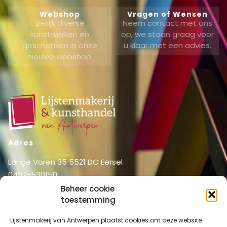
Webshop
Vragen of Wensen
Bekijk diverse
Neem contact met ons
kunstwerken en
op, we staan graag voor
geschenken in onze
u klaar met een advies.
nieuwe webshop.
Adres
Lange Voren 35 5521 DC Eersel
0497-530150
06-51326031
Beheer cookie
toestemming
info@lijstenmakerij vanantwerpen.nl
Menu
Lijstenmakerij van Antwerpen plaatst cookies om deze website