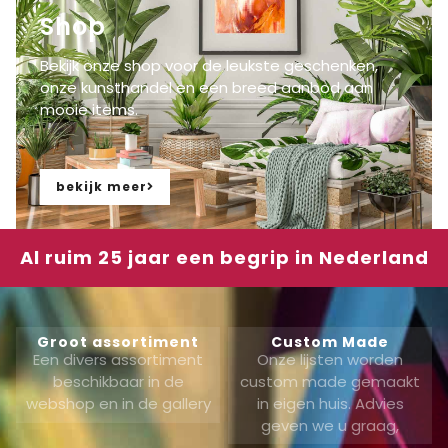
Shop
Bekijk onze shop voor de leukste geschenken,
onze kunsthandel en een breed aanbod aan
mooie items.
bekijk meer
Al ruim 25 jaar een begrip in Nederland
Groot assortiment
Custom Made
Een divers assortiment
Onze lijsten worden
beschikbaar in de
custom made gemaakt
webshop en in de gallery
in eigen huis. Advies
geven we u graag,