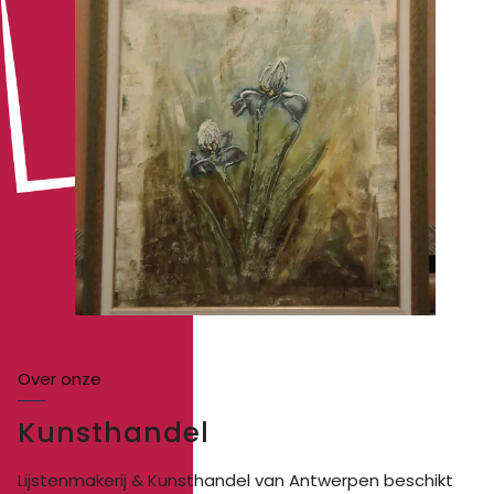
Over onze
Kunsthandel
Lijstenmakerij & Kunsthandel
van Ant
werpen beschikt