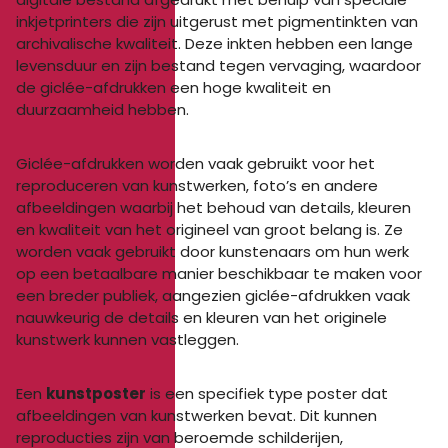
inkjetprinters die zijn uitgerust met pigmentinkten van
archivalische kwaliteit. Deze inkten hebben een lange
levensduur en zijn bestand tegen vervaging, waardoor
de giclée-afdrukken een hoge kwaliteit en
duurzaamheid hebben.
Giclée-afdrukken worden vaak gebruikt voor het
reproduceren van kunstwerken, foto’s en andere
afbeeldingen waarbij het behoud van details, kleuren
en kwaliteit van het origineel van groot belang is. Ze
worden vaak gebruikt door kunstenaars om hun werk
op een betaalbare manier beschikbaar te maken voor
een breder publiek, aangezien giclée-afdrukken vaak
nauwkeurig de details en kleuren van het originele
kunstwerk kunnen vastleggen.
Een
kunstposter
is een specifiek type poster dat
afbeeldingen van kunstwerken bevat. Dit kunnen
reproducties zijn van beroemde schilderijen,