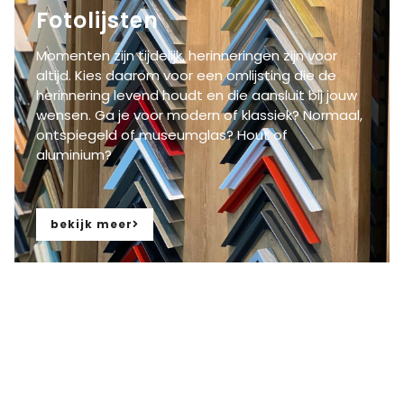
Fotolijsten
Momenten zijn tijdelijk, herinneringen zijn voor
altijd. Kies daarom voor een
om
lijst
ing
die
de
herinnering levend houdt
en die aansluit bij jouw
wensen
.
Ga je voor modern of klassiek? Normaal,
ontspiegeld of museumglas? Hout of
aluminium?
bekijk meer