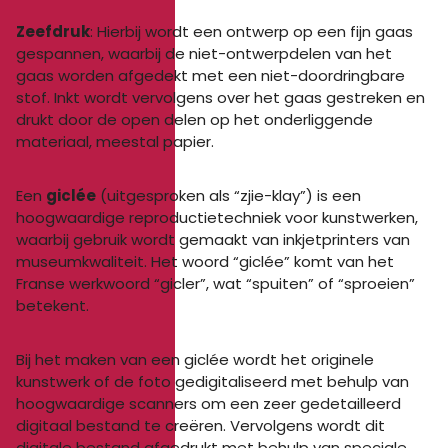
Zeefdruk
: Hierbij wordt een ontwerp op een fijn gaas
gespannen, waarbij de niet-ontwerpdelen van het
gaas worden afgedekt met een niet-doordringbare
stof. Inkt wordt vervolgens over het gaas gestreken en
drukt door de open delen op het onderliggende
materiaal, meestal papier.
Een
giclée
(uitgesproken als “zjie-klay”) is een
hoogwaardige reproductietechniek voor kunstwerken,
waarbij gebruik wordt gemaakt van inkjetprinters van
museumkwaliteit. Het woord “giclée” komt van het
Franse werkwoord “gicler”, wat “spuiten” of “sproeien”
betekent.
Bij het maken van een giclée wordt het originele
kunstwerk of de foto gedigitaliseerd met behulp van
hoogwaardige scanners om een zeer gedetailleerd
digitaal bestand te creëren. Vervolgens wordt dit
digitale bestand afgedrukt met behulp van speciale