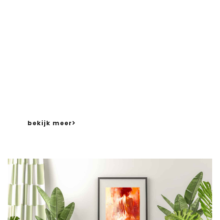
Geschenken
Lijstenmakerij & Kunsthandel
van Ant
werpen
beschikt over een gevarieerd assortiment kunst
– deels in eigen bezi
t
, deels in consignatie. Dat
wil zeggen dat diverse kunstenaars hun werk bij
ons onderbrengen om zo een breder publiek aan
te spreken.
bekijk meer