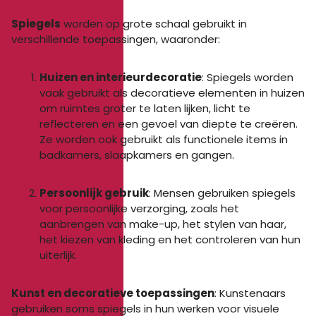
Spiegels
worden op grote schaal gebruikt in
verschillende toepassingen, waaronder:
Huizen en interieurdecoratie
: Spiegels worden
vaak gebruikt als decoratieve elementen in huizen
om ruimtes groter te laten lijken, licht te
reflecteren en een gevoel van diepte te creëren.
Ze worden ook gebruikt als functionele items in
badkamers, slaapkamers en gangen.
Persoonlijk gebruik
: Mensen gebruiken spiegels
voor persoonlijke verzorging, zoals het
aanbrengen van make-up, het stylen van haar,
het kiezen van kleding en het controleren van hun
uiterlijk.
Kunst en decoratieve toepassingen
: Kunstenaars
gebruiken soms spiegels in hun werken voor visuele