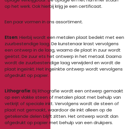
op het werk. Ook hierbij krijg je een certificaat.
Een paar vormen in ons assortiment.
Etsen
: Hierbij wordt een metalen plaat bedekt met een
zuurbestendige laag. De kunstenaar krast vervolgens
een ontwerp in de laag, waarna de plaat in zuur wordt
geëtst. De zuur ets het ontwerp in het metaal. Daarna
wordt de zuurbestendige laag verwijderd en wordt de
plaat ingeïnkt. Het ingeïnkte ontwerp wordt vervolgens
afgedrukt op papier.
Lithografie
: Bij lithografie wordt een ontwerp gemaakt
op een vlakke steen of metalen plaat met behulp van
vetkrijt of speciale inkt. Vervolgens wordt de steen of
plaat nat gemaakt, waardoor de inkt alleen op de
getekende delen blijft zitten. Het ontwerp wordt dan
afgedrukt op papier met behulp van een drukpers.