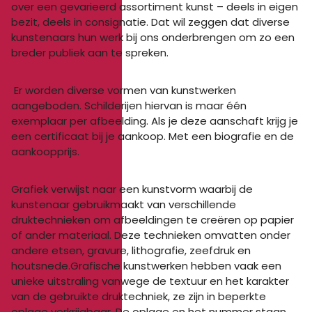
over een gevarieerd assortiment kunst – deels in eigen
bezi
t
, deels in consignatie. Dat wil zeggen dat diverse
kunstenaars hun werk bij ons onderbrengen om zo een
breder publiek aan te spreken.
Er worden diverse vormen van kunstwerken
aangeboden. Schilderijen hiervan is maar één
exemplaar per afbeelding. Als je deze aanschaft krijg je
een certificaat bij je aankoop. Met een biografie en de
aankoopprijs.
Grafiek verwijst naar een kunstvorm waarbij de
kunstenaar gebruikmaakt van verschillende
druktechnieken om afbeeldingen te creëren op papier
of ander materiaal. Deze technieken omvatten onder
andere etsen, gravure, lithografie, zeefdruk en
houtsnede.Grafische kunstwerken hebben vaak een
unieke uitstraling vanwege de textuur en het karakter
van de gebruikte druktechniek, ze zijn in beperkte
oplage verkrijgbaar. De oplage en het nummer staan