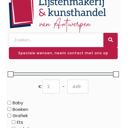
Speciale wensen, neem contact met ons op
€
-
Minimum Price
Maximum Price
Baby
Boeken
Grafiek
Ets