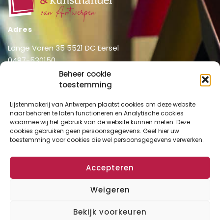
Adres
Lange Voren 35 5521 DC Eersel
0497-530150
06-51326031
Beheer cookie
info@lijstenmakerij vanantwerpen.nl
toestemming
Menu
Lijstenmakerij van Antwerpen plaatst cookies om deze website
naar behoren te laten functioneren en Analytische cookies
Shop
Home
waarmee wij het gebruik van de website kunnen meten. Deze
Over ons
cookies gebruiken geen persoonsgegevens. Geef hier uw
Shop
toestemming voor cookies die wel persoonsgegevens verwerken.
Diensten
Mijn account
Lijstenmakerij
Winkelmand
Accepteren
Contact
Checkout
Weigeren
Bekijk voorkeuren
Algemene Voorwaarden
Disclaimer
Privacy Verklaring
Cookies