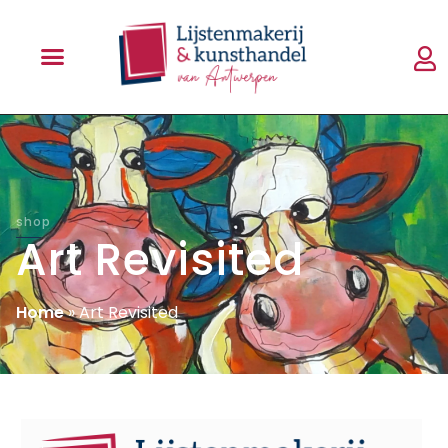
shop
Art Revisited
Home
»
Art Revisited