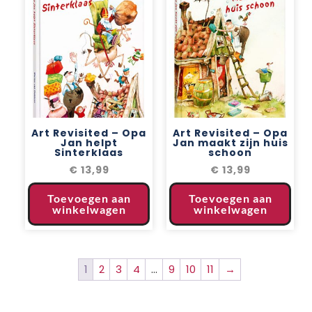
Art Revisited – Opa
Art Revisited – Opa
Jan helpt
Jan maakt zijn huis
Sinterklaas
schoon
€
13,99
€
13,99
Toevoegen aan
Toevoegen aan
winkelwagen
winkelwagen
1
2
3
4
…
9
10
11
→