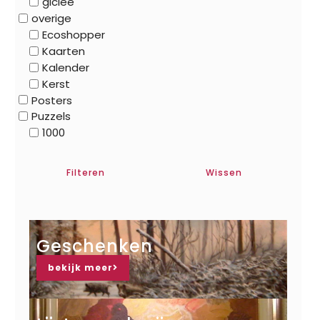
gicleé
overige
Ecoshopper
Kaarten
Kalender
Kerst
Posters
Puzzels
1000
Filteren
Wissen
Geschenken
bekijk meer