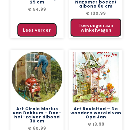
25 cm
Nazomer boeket
dibond 60 cm
€
54,99
€
130,99
Toevoegen aan
Lees verder
winkelwagen
Art Circle Marius
Art Revisited – De
van Dokkum – Doe-
wondere wereld van
het-zelver dibond
Opa Jan
30 cm
€
13,99
€
60,99