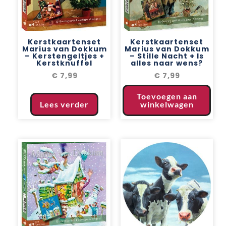
Kerstkaartenset
Kerstkaartenset
Marius van Dokkum
Marius van Dokkum
– Kerstengeltjes +
– Stille Nacht + Is
Kerstknuffel
alles naar wens?
€
7,99
€
7,99
Toevoegen aan
Lees verder
winkelwagen