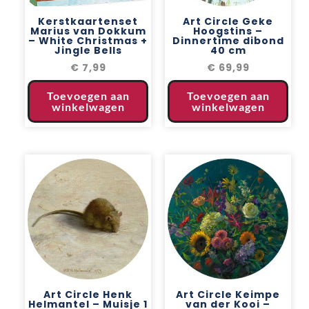
Kerstkaartenset
Art Circle Geke
Marius van Dokkum
Hoogstins –
– White Christmas +
Dinnertime dibond
Jingle Bells
40 cm
€
7,99
€
69,99
Toevoegen aan
Toevoegen aan
winkelwagen
winkelwagen
Art Circle Henk
Art Circle Keimpe
Helmantel – Muisje 1
van der Kooi –