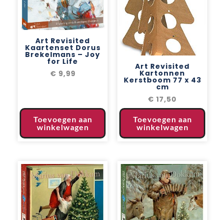
Art Revisited
Kaartenset Dorus
Brekelmans – Joy
for Life
Art Revisited
Kartonnen
€
9,99
Kerstboom 77 x 43
cm
€
17,50
Toevoegen aan
Toevoegen aan
winkelwagen
winkelwagen