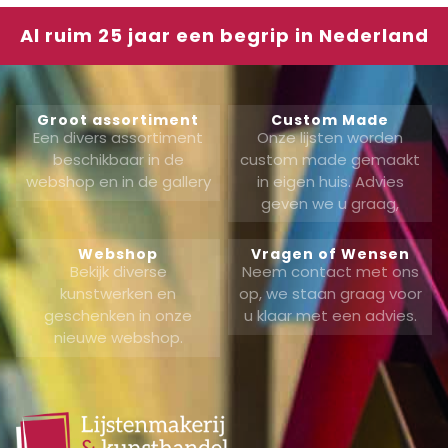
Al ruim 25 jaar een begrip in Nederland
Groot assortiment
Custom Made
Een divers assortiment
Onze lijsten worden
beschikbaar in de
custom made gemaakt
webshop en in de gallery
in eigen huis. Advies
geven we u graag,
Webshop
Vragen of Wensen
Bekijk diverse
Neem contact met ons
kunstwerken en
op, we staan graag voor
geschenken in onze
u klaar met een advies.
nieuwe webshop.