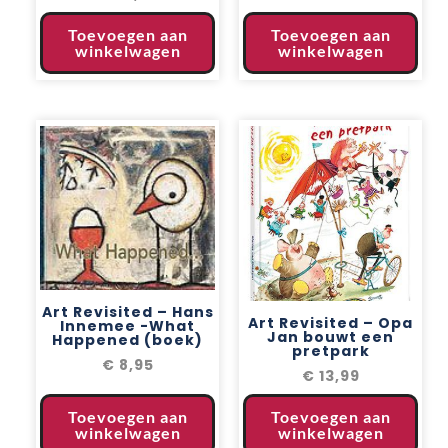
Toevoegen aan
Toevoegen aan
winkelwagen
winkelwagen
Art Revisited – Hans
Art Revisited – Opa
Innemee -What
Jan bouwt een
Happened (boek)
pretpark
€
8,95
€
13,99
Toevoegen aan
Toevoegen aan
winkelwagen
winkelwagen