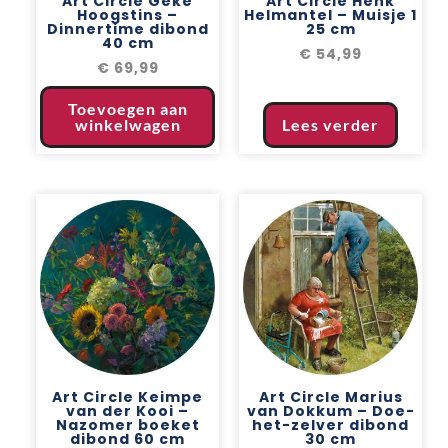
Art Circle Geke
Art Circle Henk
Hoogstins –
Helmantel – Muisje 1
Dinnertime dibond
25 cm
40 cm
€
54,99
€
69,99
Toevoegen aan
winkelwagen
Lees verder
Art Circle Keimpe
Art Circle Marius
van der Kooi –
van Dokkum – Doe-
Nazomer boeket
het-zelver dibond
dibond 60 cm
30 cm