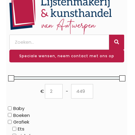
Speciale wensen, neem contact met ons op
€
-
Minimum Price
Maximum Price
Baby
Boeken
Grafiek
Ets