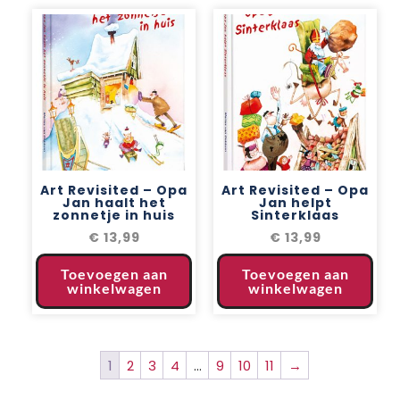
Art Revisited – Opa
Art Revisited – Opa
Jan haalt het
Jan helpt
zonnetje in huis
Sinterklaas
€
13,99
€
13,99
Toevoegen aan
Toevoegen aan
winkelwagen
winkelwagen
1
2
3
4
…
9
10
11
→