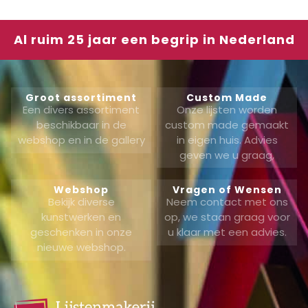
Al ruim 25 jaar een begrip in Nederland
Groot assortiment
Custom Made
Een divers assortiment
Onze lijsten worden
beschikbaar in de
custom made gemaakt
webshop en in de gallery
in eigen huis. Advies
geven we u graag,
Webshop
Vragen of Wensen
Bekijk diverse
Neem contact met ons
kunstwerken en
op, we staan graag voor
geschenken in onze
u klaar met een advies.
nieuwe webshop.