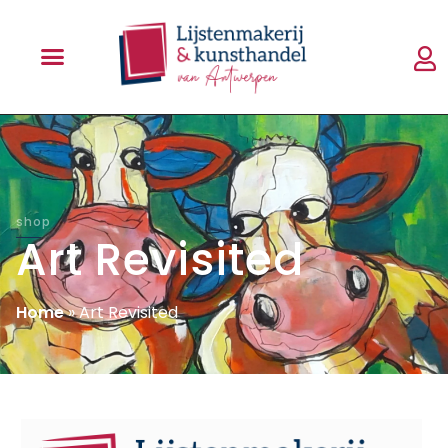
shop
Art Revisited
Home
»
Art Revisited