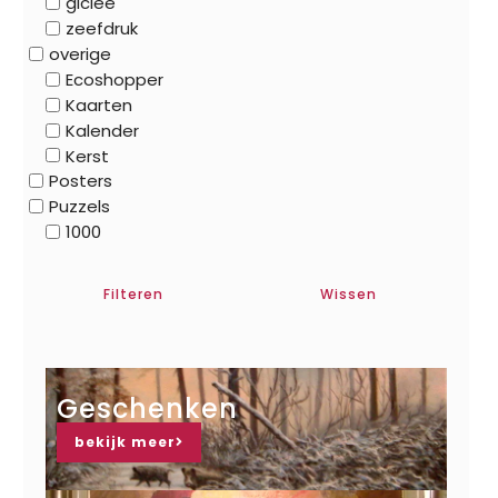
gicleé
zeefdruk
overige
Ecoshopper
Kaarten
Kalender
Kerst
Posters
Puzzels
1000
Filteren
Wissen
Geschenken
bekijk meer