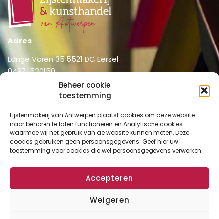
Adres
Lange Voren 35 5521 DC Eersel
0497-530150
06-51326031
Beheer cookie
info@lijstenmakerij vanantwerpen.nl
toestemming
Menu
Lijstenmakerij van Antwerpen plaatst cookies om deze website
naar behoren te laten functioneren en Analytische cookies
Shop
Home
waarmee wij het gebruik van de website kunnen meten. Deze
Over ons
cookies gebruiken geen persoonsgegevens. Geef hier uw
Shop
toestemming voor cookies die wel persoonsgegevens verwerken.
Diensten
Mijn account
Lijstenmakerij
Winkelmand
Accepteren
Contact
Checkout
Weigeren