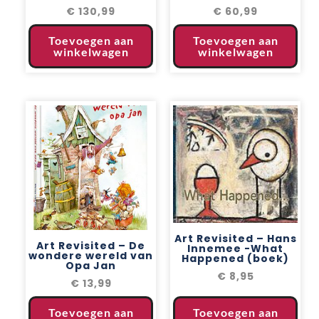
€
130,99
€
60,99
Toevoegen aan
Toevoegen aan
winkelwagen
winkelwagen
Art Revisited – Hans
Art Revisited – De
Innemee -What
wondere wereld van
Happened (boek)
Opa Jan
€
8,95
€
13,99
Toevoegen aan
Toevoegen aan