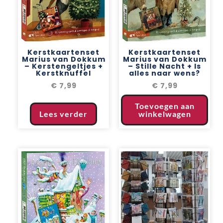
Kerstkaartenset
Kerstkaartenset
Marius van Dokkum
Marius van Dokkum
– Kerstengeltjes +
– Stille Nacht + Is
Kerstknuffel
alles naar wens?
€
7,99
€
7,99
Toevoegen aan
Lees verder
winkelwagen