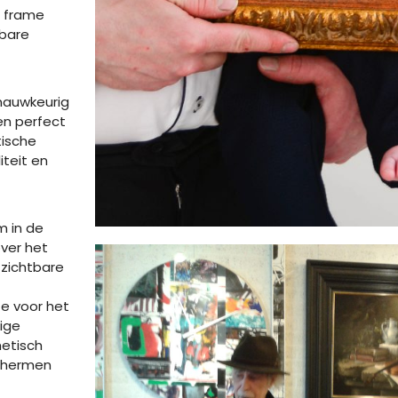
t frame
tbare
t nauwkeurig
n perfect
tische
iteit en
m in de
ver het
 zichtbare
ze voor het
dige
hetisch
schermen