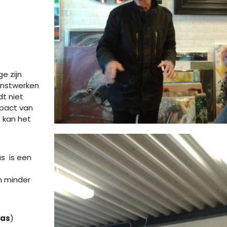
e zijn
unstwerken
t niet
mpact van
, kan het
as is een
n minder
as
)