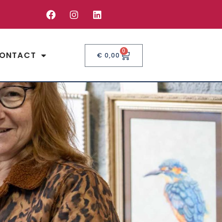
0
ONTACT
€
0,00