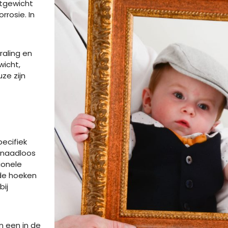
htgewicht
rosie. In
raling en
wicht,
ze zijn
pecifiek
e naadloos
ionele
 de hoeken
bij
n een in de