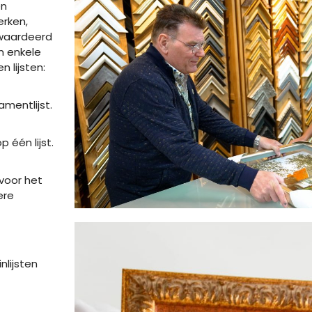
en
erken,
ewaardeerd
jn enkele
 lijsten:
amentlijst.
p één lijst.
 voor het
ere
nlijsten
.