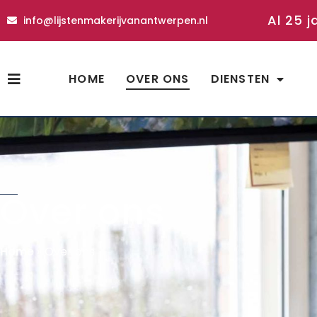
Al 25 j
info@lijstenmakerijvanantwerpen.nl
HOME
OVER ONS
DIENSTEN
Over ons
Home
»
Over ons