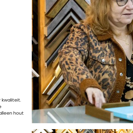
kwaliteit.
e
alleen hout