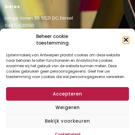
Adres
Lange Voren 35 5521 DC Eersel
0497-530150
06-51326031
Beheer cookie
info@lijstenmakerij vanantwerpen.nl
toestemming
Menu
Lijstenmakerij van Antwerpen plaatst cookies om deze website
Shop
Home
naar behoren te laten functioneren en Analytische cookies
waarmee wij het gebruik van de website kunnen meten. Deze
Over ons
Shop
cookies gebruiken geen persoonsgegevens. Geef hier uw
Diensten
toestemming voor cookies die wel persoonsgegevens verwerken.
Mijn account
Lijstenmakerij
Winkelmand
Contact
Accepteren
Checkout
Weigeren
Algemene Voorwaarden
Disclaimer
Privacy Verklaring
Cookies
Bekijk voorkeuren
Copyright © 2024 Lijstenmakerij van Antwerpen. All rights reserved.
Cookiebeleid