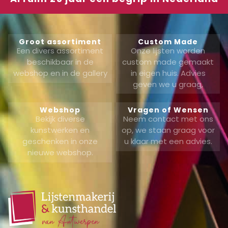
Groot assortiment
Custom Made
Een divers assortiment
Onze lijsten worden
beschikbaar in de
custom made gemaakt
webshop en in de gallery
in eigen huis. Advies
geven we u graag,
Webshop
Vragen of Wensen
Bekijk diverse
Neem contact met ons
kunstwerken en
op, we staan graag voor
geschenken in onze
u klaar met een advies.
nieuwe webshop.