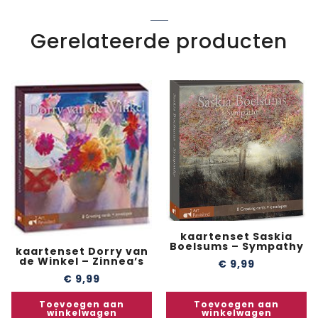
Gerelateerde producten
kaartenset Saskia
Boelsums – Sympathy
kaartenset Dorry van
de Winkel – Zinnea’s
€
9,99
€
9,99
Toevoegen aan
Toevoegen aan
winkelwagen
winkelwagen