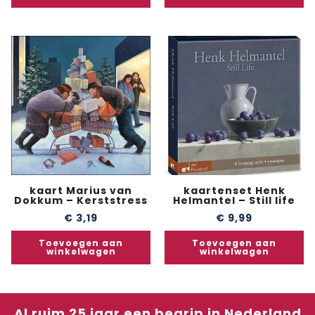
kaart Marius van
kaartenset Henk
Dokkum – Kerststress
Helmantel – Still life
€
3,19
€
9,99
Toevoegen aan
Toevoegen aan
winkelwagen
winkelwagen
Al ruim 25 jaar een begrip in Nederland