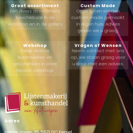
Groot assortiment
Custom Made
Een divers assortiment
Onze lijsten worden
beschikbaar in de
custom made gemaakt
webshop en in de gallery
in eigen huis. Advies
geven we u graag,
Webshop
Vragen of Wensen
Bekijk diverse
Neem contact met ons
kunstwerken en
op, we staan graag voor
geschenken in onze
u klaar met een advies.
nieuwe webshop.
Adres
Lange Voren 35 5521 DC Eersel