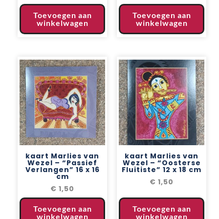
Toevoegen aan
Toevoegen aan
winkelwagen
winkelwagen
kaart Marlies van
kaart Marlies van
Wezel – “Passief
Wezel – “Oosterse
Verlangen” 16 x 16
Fluitiste” 12 x 18 cm
cm
€
1,50
€
1,50
Toevoegen aan
Toevoegen aan
winkelwagen
winkelwagen