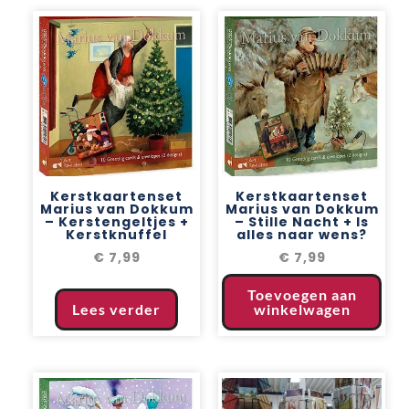
Kerstkaartenset
Kerstkaartenset
Marius van Dokkum
Marius van Dokkum
– Kerstengeltjes +
– Stille Nacht + Is
Kerstknuffel
alles naar wens?
€
7,99
€
7,99
Toevoegen aan
Lees verder
winkelwagen