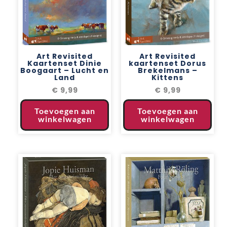
Art Revisited
Art Revisited
Kaartenset Dinie
kaartenset Dorus
Boogaart – Lucht en
Brekelmans –
Land
Kittens
€
9,99
€
9,99
Toevoegen aan
Toevoegen aan
winkelwagen
winkelwagen