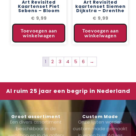
Art Revisited
Art Revisited
Kaartenset Piet
kaartenset Siemen
Sebens – Bloom
Dijkstra – Drenthe
€
9,99
€
9,99
Toevoegen aan
Toevoegen aan
winkelwagen
winkelwagen
1
2
3
4
5
6
→
Al ruim 25 jaar een begrip in Nederland
Groot assortiment
Custom Made
Een divers assortiment
Onze lijsten worden
beschikbaar in de
custom made gemaakt
webshop en in de gallery
in eigen huis. Advies