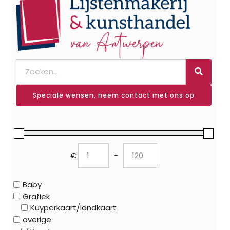
Speciale wensen, neem contact met ons op
€
-
Minimum Price
Maximum Price
Baby
Grafiek
Kuyperkaart/landkaart
overige