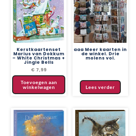
Kerstkaartenset
aaa Meer kaarten in
Marius van Dokkum
de winkel. Drie
– White Christmas +
molens vol.
Jingle Bells
€
7,99
Toevoegen aan
winkelwagen
Lees verder