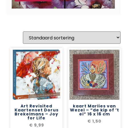
Art Revisited
kaart Marlies van
Kaartenset Dorus
Wezel – “de kip of ’t
Brekelmans – Joy
ei” 16 x 16 cm
for Life
€
1,50
€
9,99