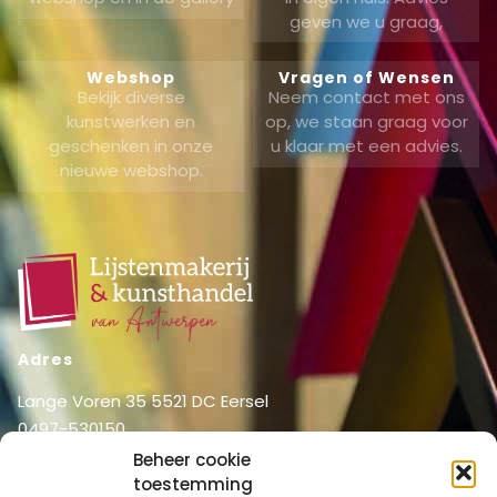
geven we u graag,
Webshop
Vragen of Wensen
Bekijk diverse
Neem contact met ons
kunstwerken en
op, we staan graag voor
geschenken in onze
u klaar met een advies.
nieuwe webshop.
Adres
Lange Voren 35 5521 DC Eersel
0497-530150
06-51326031
Beheer cookie
toestemming
info@lijstenmakerij vanantwerpen.nl