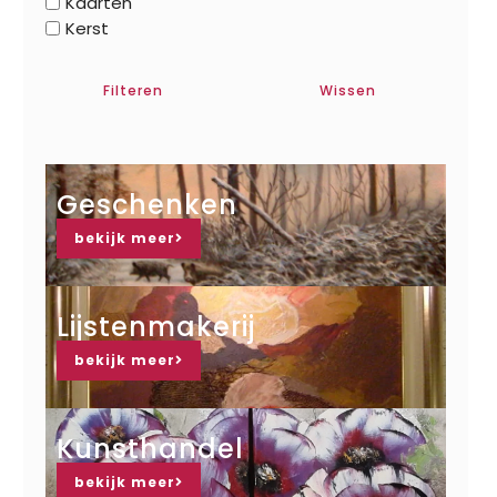
Kaarten
Kerst
Filteren
Wissen
Geschenken
bekijk meer
Lijstenmakerij
bekijk meer
Kunsthandel
bekijk meer