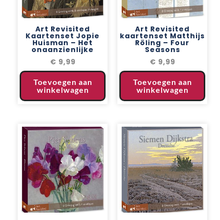
Art Revisited
Art Revisited
Kaartenset Jopie
kaartenset Matthijs
Huisman – Het
Röling – Four
onaanzienlijke
Seasons
€
9,99
€
9,99
Toevoegen aan
Toevoegen aan
winkelwagen
winkelwagen