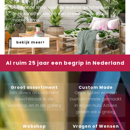
Bekijk onze shop voor de leukste geschenken,
onze kunsthandel en een breed aanbod aan
mooie items.
bekijk meer
Al ruim 25 jaar een begrip in Nederland
Groot assortiment
Custom Made
Een divers assortiment
Onze lijsten worden
beschikbaar in de
custom made gemaakt
webshop en in de gallery
in eigen huis. Advies
geven we u graag,
Webshop
Vragen of Wensen