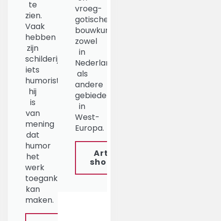
te
vroeg-
zien.
gotische
Vaak
bouwkunst,
hebben
zowel
zijn
in
schilderijen
Nederland
iets
als
humoristisch,
andere
hij
gebieden
is
in
van
West-
mening
Europa.
dat
humor
Art
het
shop
werk
toegankelijker
kan
maken.