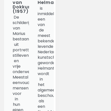
van
Helmantel(1945)
Dokkum
is
(1957)
inmiddels
De
een
schilderijen
van
van
de
Marius
meest
bestaan
bekende
uit
levende
portretten,
Nederlandse
stillevens
kunstschilders
en
geworden.
vrije
Helmantel
onderwerpen.
wordt
Meestal
in
eenvoudige
het
mensen
algemeen
voor
beschouwd
in
als
hun
een
eigen