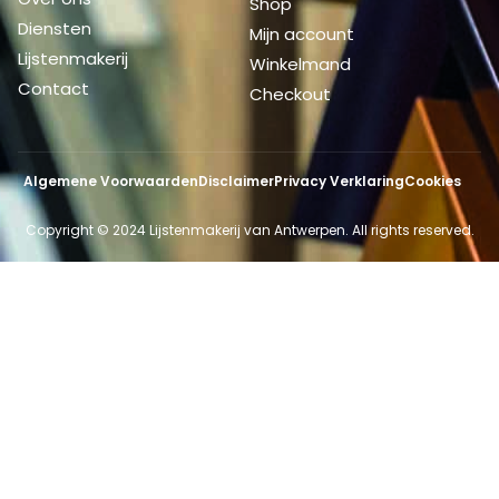
Shop
Diensten
Mijn account
Lijstenmakerij
Winkelmand
Contact
Checkout
Algemene Voorwaarden
Disclaimer
Privacy Verklaring
Cookies
Copyright © 2024 Lijstenmakerij van Antwerpen. All rights reserved.