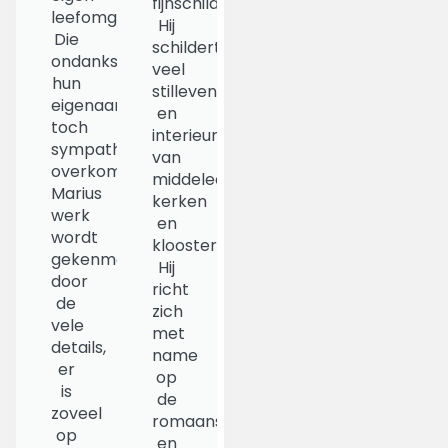
fijnschilder.
leefomgeving.
Hij
Die
schildert
ondanks
veel
hun
stillevens
eigenaardigheden
en
toch
interieurs
sympathiek
van
overkomen.
middeleeuwse
Marius
kerken
werk
en
wordt
kloosters.
gekenmerkt
Hij
door
richt
de
zich
vele
met
details,
name
er
op
is
de
zoveel
romaanse
op
en