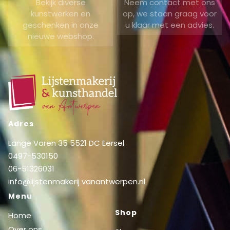
Bekijk diverse
Neem contact met ons
kunstwerken en
op, we staan graag voor
geschenken in onze
u klaar met een advies.
nieuwe webshop.
Adres
Lange Voren 35 5521 DC Eersel
0497-530150
06-51326031
info@lijstenmakerij vanantwerpen.nl
Menu
Shop
Home
Over ons