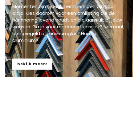
Momenten zijn tijdelijk, herinneringen zijn voor
altijd. Kies daarom voor een
om
lijst
ing
die
de
herinnering levend houdt
en die aansluit bij jouw
wensen
.
Ga je voor modern of klassiek? Normaal,
ontspiegeld of museumglas? Hout of
aluminium?
bekijk meer
Geschenken