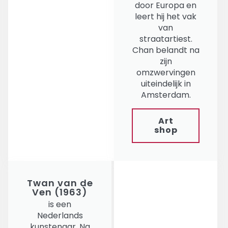
door Europa en
leert hij het vak
van
straatartiest.
Chan belandt na
zijn
omzwervingen
uiteindelijk in
Amsterdam.
Art
shop
Twan van de
Ven (1963)
is een
Nederlands
kunstenaar. Na