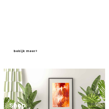
Lijstenmakerij & Kunsthandel
van Ant
werpen
beschikt over een gevarieerd assortiment kunst
– deels in eigen bezi
t
, deels in consignatie. Dat
wil zeggen dat diverse kunstenaars hun werk bij
ons onderbrengen om zo een breder publiek aan
te spreken.
bekijk meer
Shop