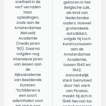
snelheid in de
geboren in het
verf verraden
Belgische Luik,
haar
als kind van
opleidingen,
Nederlandse
zoals aan de
ouders. Hoewel
Amsterdamse
grotendeels
Rietveld
autodidact,
Academie
volgde hij toch
(medio jaren
kunstcursussen
’80). Daarna
aan de
volgden nog
Amsterdamse
intensieve jaren
Academie,
van lessen aan
tussen 1940 en
de
1942.
Rijksakademie
Aanvankelijk
van Beeldende
sterk beïnvloed
Kunsten.
door het werk
“Schilderen is
van Picasso,
een soort
maakt hij zich in
ademhalen voor
1948 hiervan los
mij. Het is een