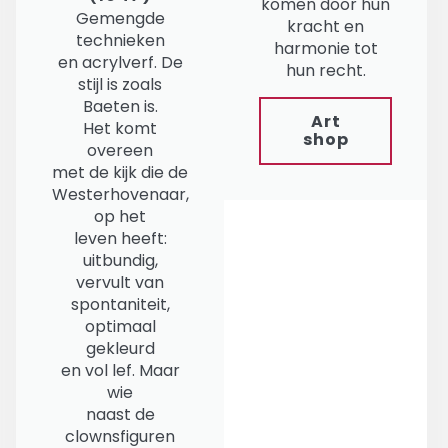
komen door hun
Gemengde
kracht en
technieken
harmonie tot
en acrylverf. De
hun recht.
stijl is zoals
Baeten is.
Art
Het komt
shop
overeen
met de kijk die de
Westerhovenaar,
op het
leven heeft:
uitbundig,
vervult van
spontaniteit,
optimaal
gekleurd
en vol lef. Maar
wie
naast de
clownsfiguren