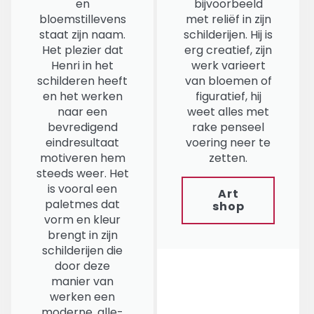
en
bijvoorbeeld
bloemstillevens
met reliëf in zijn
staat zijn naam.
schilderijen. Hij is
Het plezier dat
erg creatief, zijn
Henri in het
werk varieert
schilderen heeft
van bloemen of
en het werken
figuratief, hij
naar een
weet alles met
bevredigend
rake penseel
eindresultaat
voering neer te
motiveren hem
zetten.
steeds weer. Het
is vooral een
Art
paletmes dat
shop
vorm en kleur
brengt in zijn
schilderijen die
door deze
manier van
werken een
moderne, alle-