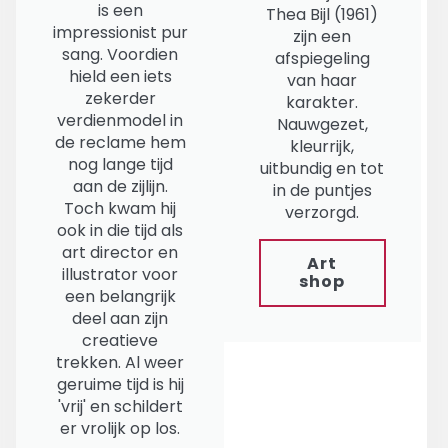
is een
Thea Bijl (1961)
impressionist pur
zijn een
sang. Voordien
afspiegeling
hield een iets
van haar
zekerder
karakter.
verdienmodel in
Nauwgezet,
de reclame hem
kleurrijk,
nog lange tijd
uitbundig en tot
aan de zijlijn.
in de puntjes
Toch kwam hij
verzorgd.
ook in die tijd als
art director en
Art
illustrator voor
shop
een belangrijk
deel aan zijn
creatieve
trekken. Al weer
geruime tijd is hij
'vrij' en schildert
er vrolijk op los.