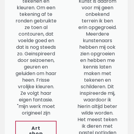
tekenen en
Kunst is daarom
kleuren. Om een
voor mij geen
tekening af te
onbekend
ronden gebruikte
terrein ik ben
ze toen al
erin opgegroeid.
contouren, dat
Meerdere
voelde goed en
kunstenaars
dat is nog steeds
hebben mij ook
zo. Geinspireerd
zien opgroeien
door seizoenen,
en hebben me
geuren en
kennis laten
geluiden om haar
maken met
heen. Frisse
tekenen en
vrolijke kleuren.
schilderen. Dit
Ze volgt haar
inspireerde mij,
eigen fantasie.
waardoor ik
"mijn werk moet
hierin altijd beter
origineel zijn
wilde worden.
Het meest teken
ik dieren met
Art
pastel potloden
shop