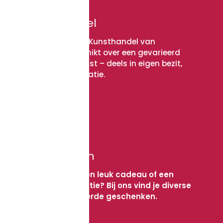
Kunsthandel
Lijstenmakerij & Kunsthandel van
Antwerpen beschikt over een gevarieerd
assortiment kunst – deels in eigen bezit,
deels in consignatie.
Bekijk meer
Geschenken
Op zoek naar een leuk cadeau of een
passende attentie? Bij ons vind je diverse
kunst-gerelateerde geschenken.
Bekijk meer