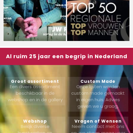
Al ruim 25 jaar een begrip in Nederland
Groot assortiment
Custom Made
Een divers assortiment
Onze lijsten worden
beschikbaar in de
custom made gemaakt
webshop en in de gallery
in eigen huis. Advies
geven we u graag,
Webshop
Vragen of Wensen
Bekijk diverse
Neem contact met ons
kunstwerken en
op, we staan graag voor