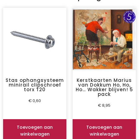
Stas ophangsysteem
Kerstkaarten Marius
minirail clipschroef
van Dokkum Ho, Ho,
torx T20
Ho… Wakker blijven! 5
pack
€
0,60
€
8,95
Toevoegen aan
Toevoegen aan
winkelwagen
winkelwagen