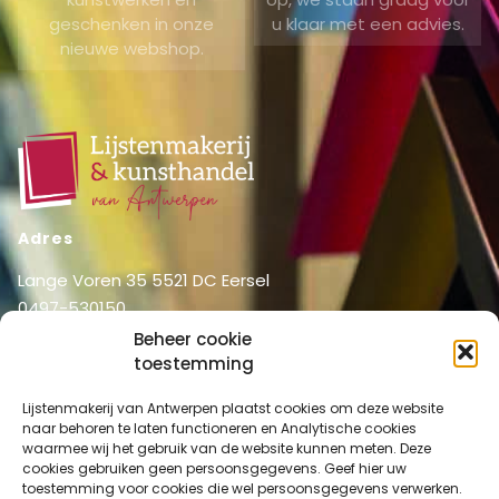
geschenken in onze
u klaar met een advies.
nieuwe webshop.
Adres
Lange Voren 35 5521 DC Eersel
0497-530150
06-51326031
Beheer cookie
toestemming
info@lijstenmakerij vanantwerpen.nl
Menu
Lijstenmakerij van Antwerpen plaatst cookies om deze website
naar behoren te laten functioneren en Analytische cookies
Shop
Home
waarmee wij het gebruik van de website kunnen meten. Deze
Over ons
cookies gebruiken geen persoonsgegevens. Geef hier uw
Shop
toestemming voor cookies die wel persoonsgegevens verwerken.
Diensten