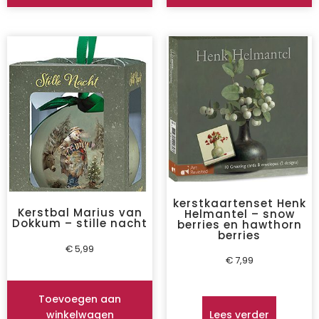
kerstkaartenset Henk
Kerstbal Marius van
Helmantel – snow
Dokkum – stille nacht
berries en hawthorn
berries
€
5,99
€
7,99
Toevoegen aan
winkelwagen
Lees verder