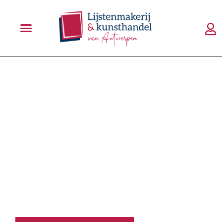
AL 25 JAAR
EEN BEGRIP IN
NEDERLAND
Momenten zijn tijdelijk, herinneringen zijn voor
altijd. Kies daarom voor een omlijsting die de
herinnering levend houdt en die aansluit bij jouw
wensen. Hout of aluminium, modern of klassiek –
jouw lijst is een waardevolle en waardevaste
eyecatcher