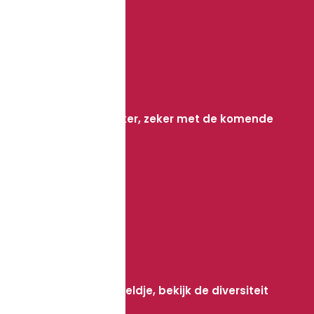
Posters
Licht in het donker, zeker met de komende
periode.
Bekijk meer
Fotolijsten
Van vaas tot beeldje, bekijk de diversiteit
in onze shop