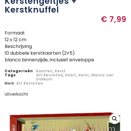
Kerstengeltjes +
Kerstknuffel
€
7,99
Formaat
12 x 12 cm
Beschrijving
10 dubbele kerstkaarten (2×5)
blanco binnenzijde, inclusief enveloppe
Categorieën
Kaarten
,
Kerst
Tags
Art Revisited
,
Kaart
,
kerst
,
Marius van
Dokkum
Merk:
Art Revisited
Uitverkocht