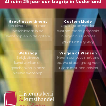
Al ruim 25 jaar een begrip in Nederland
Groot assortiment
Custom Made
Een divers assortiment
Onze lijsten worden
beschikbaar in de
custom made gemaakt
webshop en in de gallery
in eigen huis. Advies
geven we u graag,
Webshop
Vragen of Wensen
Bekijk diverse
Neem contact met ons
kunstwerken en
op, we staan graag voor
geschenken in onze
u klaar met een advies.
nieuwe webshop.