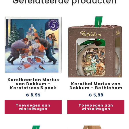
Gerelateerde producten
Kerstkaarten Marius
Kerstbal Marius van
van Dokkum –
Dokkum – Bethlehem
Kerststress 5 pack
€
5,99
€
8,95
Toevoegen aan
Toevoegen aan
winkelwagen
winkelwagen