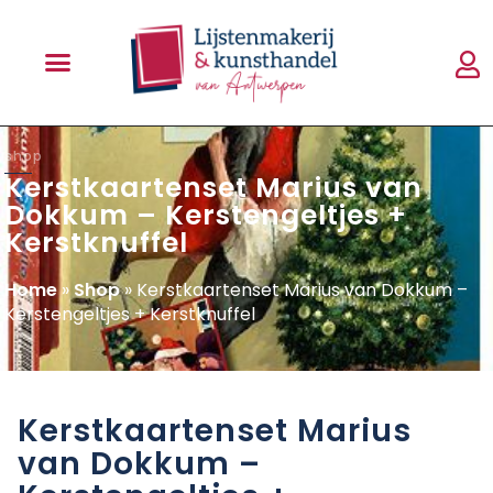
shop
Kerstkaartenset Marius van
Dokkum – Kerstengeltjes +
Kerstknuffel
Home
»
Shop
»
Kerstkaartenset Marius van Dokkum –
Kerstengeltjes + Kerstknuffel
Kerstkaartenset Marius
van Dokkum –