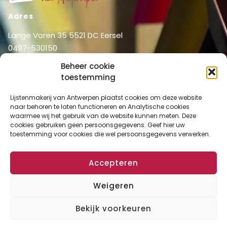
Adres
Lange Voren 35 5521 DC Eersel
0497-530150
06-51326031
Beheer cookie
info@lijstenmakerij vanantwerpen.nl
toestemming
Menu
Lijstenmakerij van Antwerpen plaatst cookies om deze website
Shop
Home
naar behoren te laten functioneren en Analytische cookies
waarmee wij het gebruik van de website kunnen meten. Deze
Over ons
Shop
cookies gebruiken geen persoonsgegevens. Geef hier uw
Diensten
toestemming voor cookies die wel persoonsgegevens verwerken.
Mijn account
Lijstenmakerij
Winkelmand
Contact
Accepteren
Checkout
Weigeren
Algemene Voorwaarden
Disclaimer
Privacy Verklaring
Cookies
Bekijk voorkeuren
Copyright © 2024 Lijstenmakerij van Antwerpen. All rights reserved.