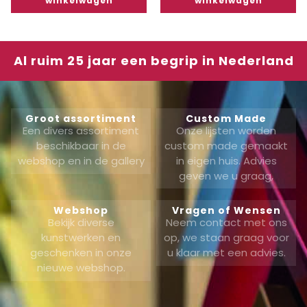
winkelwagen
winkelwagen
Al ruim 25 jaar een begrip in Nederland
Groot assortiment
Custom Made
Een divers assortiment
Onze lijsten worden
beschikbaar in de
custom made gemaakt
webshop en in de gallery
in eigen huis. Advies
geven we u graag,
Webshop
Vragen of Wensen
Bekijk diverse
Neem contact met ons
kunstwerken en
op, we staan graag voor
geschenken in onze
u klaar met een advies.
nieuwe webshop.