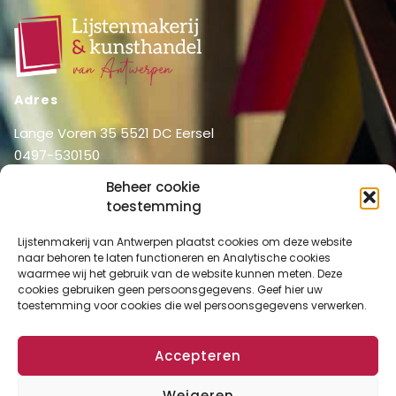
Adres
Lange Voren 35 5521 DC Eersel
0497-530150
06-51326031
Beheer cookie
info@lijstenmakerij vanantwerpen.nl
toestemming
Menu
Lijstenmakerij van Antwerpen plaatst cookies om deze website
Shop
Home
naar behoren te laten functioneren en Analytische cookies
waarmee wij het gebruik van de website kunnen meten. Deze
Over ons
Shop
cookies gebruiken geen persoonsgegevens. Geef hier uw
Diensten
toestemming voor cookies die wel persoonsgegevens verwerken.
Mijn account
Lijstenmakerij
Winkelmand
Contact
Accepteren
Checkout
Weigeren