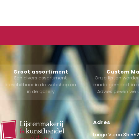
Groot assortiment
Custom M
Een divers assortiment
Onze lijsten word
beschikbaar in de webshop en
made gemaakt in ei
in de gallery
Advies geven we 
Adres
Lange Voren 35 5521