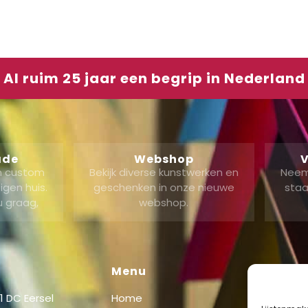
Al ruim 25 jaar een begrip in Nederland
ade
Webshop
V
en custom
Bekijk diverse kunstwerken en
Neem
gen huis.
geschenken in onze nieuwe
staa
u graag,
webshop.
Menu
Shop
 DC Eersel
Home
Shop