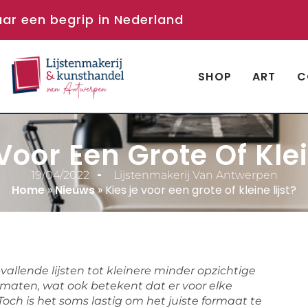
aar een begrip in Nederland
SHOP
ART
C
Voor Een Grote Of Klei
19/04/2022
Lijstenmakerij Van Antwerpen
Home
»
Nieuws
»
Kies je voor een grote of kleine lijst?
pvallende lijsten tot kleinere minder opzichtige
 en maten, wat ook betekent dat er voor elke
Toch is het soms lastig om het juiste formaat te