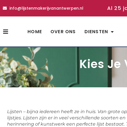
Al 25 j
info@lijstenmakerijvanantwerpen.nl
HOME
OVER ONS
DIENSTEN
Kies Je 
Lijsten – bijna iedereen heeft ze in huis. Van grote o
lijstjes. Lijsten zijn er in veel verschillende soorten
herinnering of kunstwerk een perfecte lijst bestaat. 