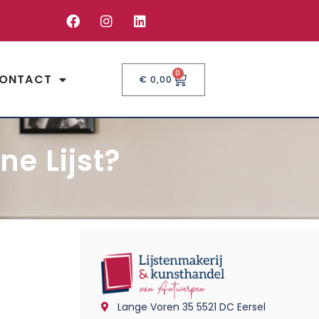
0
ONTACT
€
0,00
ne Lijst?
Lange Voren 35 5521 DC Eersel