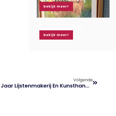
bekijk meer
Kunsthandel
bekijk meer
Volgende
Heidi En Cees Over 25 Jaar Lijstenmakerij En Kunsthandel Van Antwerpen