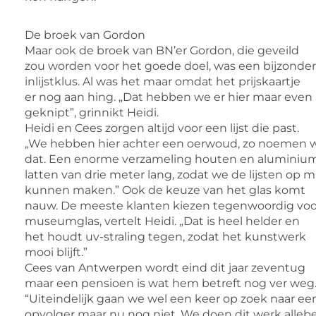
De broek van Gordon
Maar ook de broek van BN’er Gordon, die geveild
zou worden voor het goede doel, was een bijzonde
inlijstklus. Al was het maar omdat het prijskaartje
er nog aan hing. „Dat hebben we er hier maar even 
geknipt”, grinnikt Heidi.
Heidi en Cees zorgen altijd voor een lijst die past.
„We hebben hier achter een oerwoud, zo noemen 
dat. Een enorme verzameling houten en aluminiu
latten van drie meter lang, zodat we de lijsten op 
kunnen maken.” Ook de keuze van het glas komt
nauw. De meeste klanten kiezen tegenwoordig voo
museumglas, vertelt Heidi. „Dat is heel helder en
het houdt uv-straling tegen, zodat het kunstwerk
mooi blijft.”
Cees van Antwerpen wordt eind dit jaar zeventug
maar een pensioen is wat hem betreft nog ver weg
“Uiteindelijk gaan we wel een keer op zoek naar ee
opvolger maar nu nog niet. We doen dit werk allebe