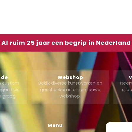
Al ruim 25 jaar een begrip in Nederland
ade
Webshop
V
en custom
Bekijk diverse kunstwerken en
Neem
gen huis.
geschenken in onze nieuwe
staa
u graag,
webshop.
Menu
Shop