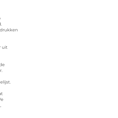
e
.
ndrukken
 uit
ede
r.
lijst.
at
We
,