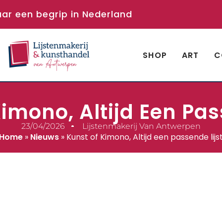
aar een begrip in Nederland
SHOP
ART
C
imono, Altijd Een Pas
23/04/2026
Lijstenmakerij Van Antwerpen
Home
»
Nieuws
»
Kunst of Kimono, Altijd een passende lijs