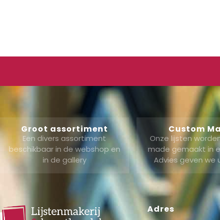
Groot assortiment
Custom M
Een divers assortiment
Onze lijsten word
beschikbaar in de webshop en
made gemaakt in ei
in de gallery
Advies geven we 
Adres