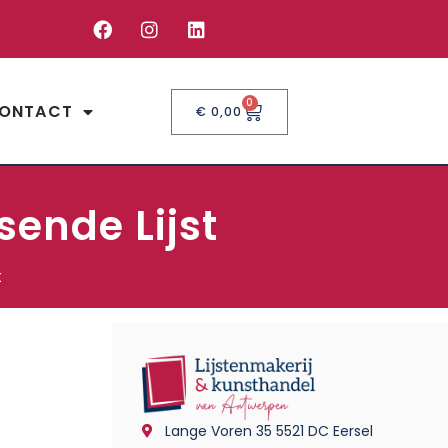
0
ONTACT
€
0,00
sende Lijst
t
Lange Voren 35 5521 DC Eersel