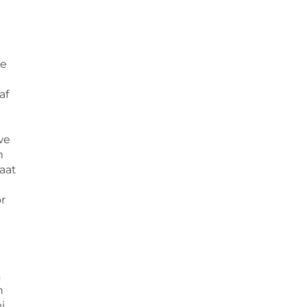
re
af
we
m
maat
r
.
n
i