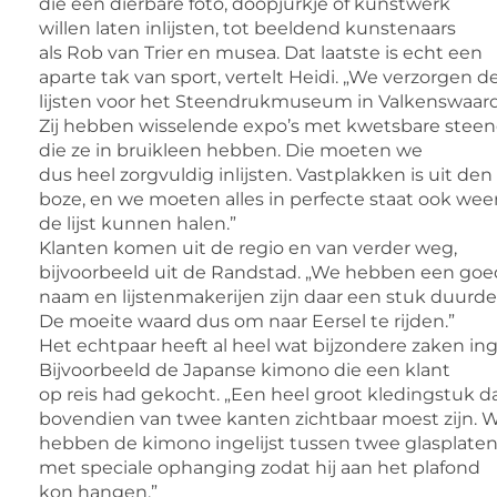
die een dierbare foto, doopjurkje of kunstwerk
willen laten inlijsten, tot beeldend kunstenaars
als Rob van Trier en musea. Dat laatste is echt een
aparte tak van sport, vertelt Heidi. „We verzorgen d
lijsten voor het Steendrukmuseum in Valkenswaard
Zij hebben wisselende expo’s met kwetsbare stee
die ze in bruikleen hebben. Die moeten we
dus heel zorgvuldig inlijsten. Vastplakken is uit den
boze, en we moeten alles in perfecte staat ook weer
de lijst kunnen halen.”
Klanten komen uit de regio en van verder weg,
bijvoorbeeld uit de Randstad. „We hebben een go
naam en lijstenmakerijen zijn daar een stuk duurde
De moeite waard dus om naar Eersel te rijden.”
Het echtpaar heeft al heel wat bijzondere zaken inge
Bijvoorbeeld de Japanse kimono die een klant
op reis had gekocht. „Een heel groot kledingstuk d
bovendien van twee kanten zichtbaar moest zijn. 
hebben de kimono ingelijst tussen twee glasplaten
met speciale ophanging zodat hij aan het plafond
kon hangen.”