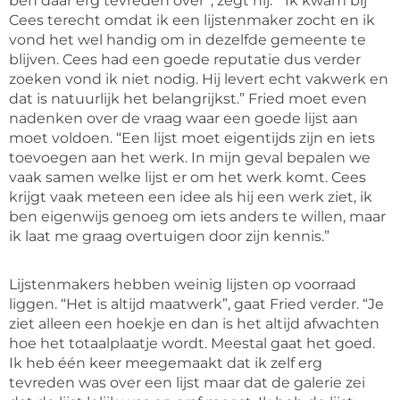
ben daar erg tevreden over”, zegt hij. “Ik kwam bij
Cees terecht omdat ik een lijstenmaker zocht en ik
vond het wel handig om in dezelfde gemeente te
blijven. Cees had een goede reputatie dus verder
zoeken vond ik niet nodig. Hij levert echt vakwerk en
dat is natuurlijk het belangrijkst.” Fried moet even
nadenken over de vraag waar een goede lijst aan
moet voldoen. “Een lijst moet eigentijds zijn en iets
toevoegen aan het werk. In mijn geval bepalen we
vaak samen welke lijst er om het werk komt. Cees
krijgt vaak meteen een idee als hij een werk ziet, ik
ben eigenwijs genoeg om iets anders te willen, maar
ik laat me graag overtuigen door zijn kennis.”
Lijstenmakers hebben weinig lijsten op voorraad
liggen. “Het is altijd maatwerk”, gaat Fried verder. “Je
ziet alleen een hoekje en dan is het altijd afwachten
hoe het totaalplaatje wordt. Meestal gaat het goed.
Ik heb één keer meegemaakt dat ik zelf erg
tevreden was over een lijst maar dat de galerie zei