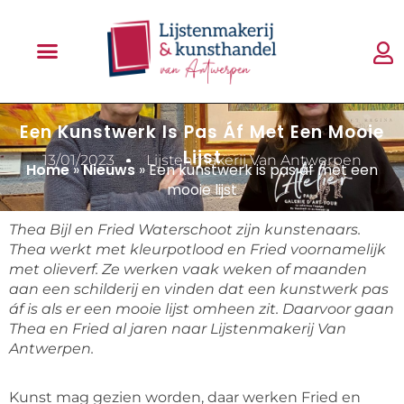
Een Kunstwerk Is Pas Áf Met Een Mooie
Lijst
13/01/2023
Lijstenmakerij Van Antwerpen
Home
»
Nieuws
»
Een kunstwerk is pas áf met een
mooie lijst
Thea Bijl en Fried Waterschoot zijn kunstenaars.
Thea werkt met kleurpotlood en Fried voornamelijk
met olieverf. Ze werken vaak weken of maanden
aan een schilderij en vinden dat een kunstwerk pas
áf is als er een mooie lijst omheen zit. Daarvoor gaan
Thea en Fried al jaren naar Lijstenmakerij Van
Antwerpen.
Kunst mag gezien worden, daar werken Fried en