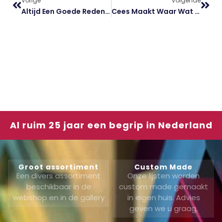
Vorige
Volgende
Altijd Een Goede Reden Om Een Keer Binnen Te Lopen
Cees Maakt Waar Wat Wij Zoeken
Al ruim 25 jaar een begrip in Nederland
Groot assortiment
Custom Made
Een divers assortiment
Onze lijsten worden
beschikbaar in de
custom made gemaakt
webshop en in de gallery
in eigen huis. Advies
geven we u graag,