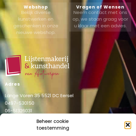
Webshop
Vragen of Wensen
Bekijk diverse
Neem contact met ons
kunstwerken en
op, we staan graag voor
geschenken in onze
u klaar met een advies.
nieuwe webshop.
Adres
Lange Voren 35 5521 DC Eersel
0497-530150
06-51326031
info@lijstenmakerij vanantwerpen.nl
Beheer cookie
Menu
toestemming