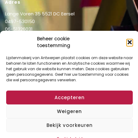
Adres
Lange Voren 35 5521 DC Eersel
0497-530150
06-51326031
info@lijstenmakerij vanantwerpen.nl
Beheer cookie
toestemming
Menu
Shop
Home
Lijstenmakerij van Antwerpen plaatst cookies om deze website naar
behoren te laten functioneren en Analytische cookies waarmee wij
Over ons
Shop
het gebruik van de website kunnen meten. Deze cookies gebruiken
Diensten
geen persoonsgegevens. Geef hier uw toestemming voor cookies
Mijn account
die wel persoonsgegevens verwerken.
Lijstenmakerij
Winkelmand
Contact
Checkout
Accepteren
Weigeren
Algemene Voorwaarden
Disclaimer
Privacy Verklaring
Cookies
Bekijk voorkeuren
Copyright © 2024 Lijstenmakerij van Antwerpen. All rights reserved.