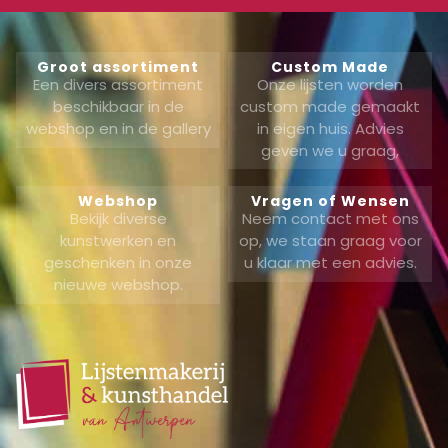
Groot assortiment
Custom Made
Een divers assortiment
Onze lijsten worden
beschikbaar in de
custom made gemaakt
webshop en in de gallery
in eigen huis. Advies
geven we u graag,
Webshop
Vragen of Wensen
Bekijk diverse
Neem contact met ons
kunstwerken en
op, we staan graag voor
geschenken in onze
u klaar met een advies.
nieuwe webshop.