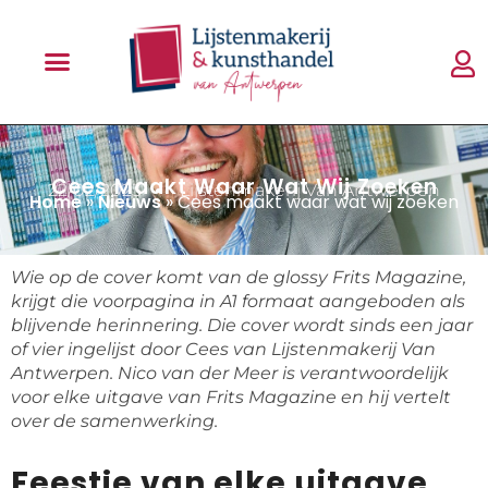
Cees Maakt Waar Wat Wij Zoeken
22/02/2023
Lijstenmakerij Van Antwerpen
Home
»
Nieuws
»
Cees maakt waar wat wij zoeken
Wie op de cover komt van de glossy Frits Magazine,
krijgt die voorpagina in A1 formaat aangeboden als
blijvende herinnering. Die cover wordt sinds een jaar
of vier ingelijst door Cees van Lijstenmakerij Van
Antwerpen. Nico van der Meer is verantwoordelijk
voor elke uitgave van Frits Magazine en hij vertelt
over de samenwerking.
Feestje van elke uitgave