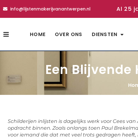
Al 25 j
info@lijstenmakerijvanantwerpen.nl
HOME
OVER ONS
DIENSTEN
Een Blijvende 
Ho
Schilderijen inlijsten is dagelijks werk voor Cees va
opdracht binnen. Zoals onlangs toen Paul Brekelmans 
voor iemand die dat met veel trots gedragen heef