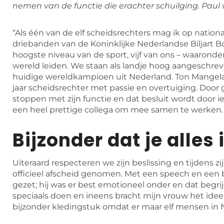
nemen van de functie die erachter schuilging. Paul v
“Als één van de elf scheidsrechters mag ik op nationa
driebanden van de Koninklijke Nederlandse Biljart 
hoogste niveau van de sport, vijf van ons – waaronde
wereld leiden. We staan als landje hoog aangeschre
huidige wereldkampioen uit Nederland. Ton Mangelaars i
jaar scheidsrechter met passie en overtuiging. Door
stoppen met zijn functie en dat besluit wordt door i
een heel prettige collega om mee samen te werken.
Bijzonder dat je alles 
Uiteraard respecteren we zijn beslissing en tijdens z
officieel afscheid genomen. Met een speech en ee
gezet; hij was er best emotioneel onder en dat begri
speciaals doen en ineens bracht mijn vrouw het idee na
bijzonder kledingstuk omdat er maar elf mensen in 