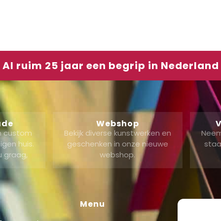
Al ruim 25 jaar een begrip in Nederland
ade
Webshop
V
en custom
Bekijk diverse kunstwerken en
Neem
gen huis.
geschenken in onze nieuwe
staa
u graag,
webshop.
Menu
Shop