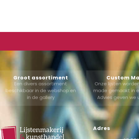
Groot assortiment
Custom M
Een divers assortiment
Onze lijsten word
beschikbaar in de webshop en
made gemaakt in ei
in de gallery
Advies geven we 
Adres