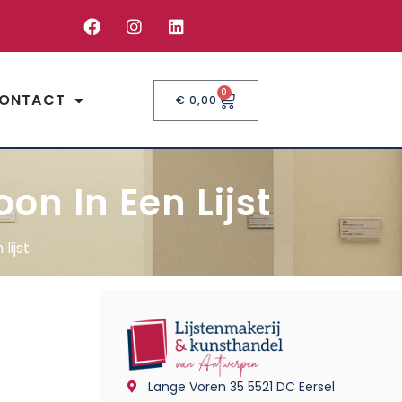
0
ONTACT
€
0,00
on In Een Lijst
lijst
Lange Voren 35 5521 DC Eersel