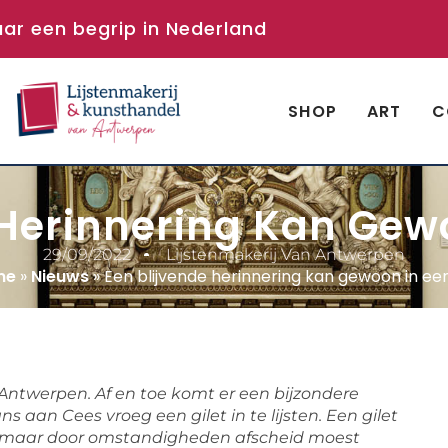
aar een begrip in Nederland
SHOP
ART
C
Herinnering Kan Gewo
29/09/2022
Lijstenmakerij Van Antwerpen
me
»
Nieuws
»
Een blijvende herinnering kan gewoon in een 
n Antwerpen. Af en toe komt er een bijzondere
aan Cees vroeg een gilet in te lijsten. Een gilet
t, maar door omstandigheden afscheid moest