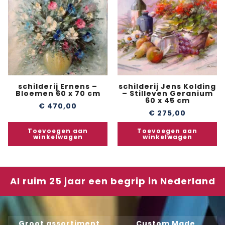
schilderij Ernens –
schilderij Jens Kolding
Bloemen 60 x 70 cm
– Stilleven Geranium
60 x 45 cm
€
470,00
€
275,00
Toevoegen aan
Toevoegen aan
winkelwagen
winkelwagen
Al ruim 25 jaar een begrip in Nederland
Groot assortiment
Custom Made