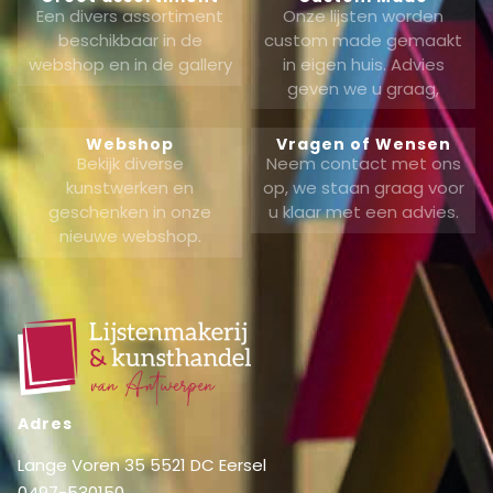
Een divers assortiment
Onze lijsten worden
beschikbaar in de
custom made gemaakt
webshop en in de gallery
in eigen huis. Advies
geven we u graag,
Webshop
Vragen of Wensen
Bekijk diverse
Neem contact met ons
kunstwerken en
op, we staan graag voor
geschenken in onze
u klaar met een advies.
nieuwe webshop.
Adres
Lange Voren 35 5521 DC Eersel
0497-530150