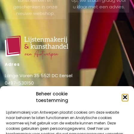
kunstwerken en
op, we staan graag voor
geschenken in onze
u klaar met een advies.
nieuwe webshop.
Adres
Lange Voren 35 5521 DC Eersel
0497-530150
06-51326031
Beheer cookie
info@lijstenmakerij vanantwerpen.nl
toestemming
Menu
Lijstenmakerij van Antwerpen plaatst cookies om deze website
Shop
Home
naar behoren te laten functioneren en Analytische cookies
waarmee wij het gebruik van de website kunnen meten. Deze
Over ons
Shop
cookies gebruiken geen persoonsgegevens. Geef hier uw
Diensten
toestemming voor cookies die wel persoonsgegevens verwerken.