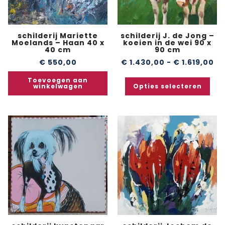
schilderij Mariette
schilderij J. de Jong –
Moelands – Haan 40 x
koeien in de wei 90 x
40 cm
90 cm
€
550,00
€
1.430,00
-
€
1.619,00
Toevoegen aan
winkelwagen
Opties selecteren