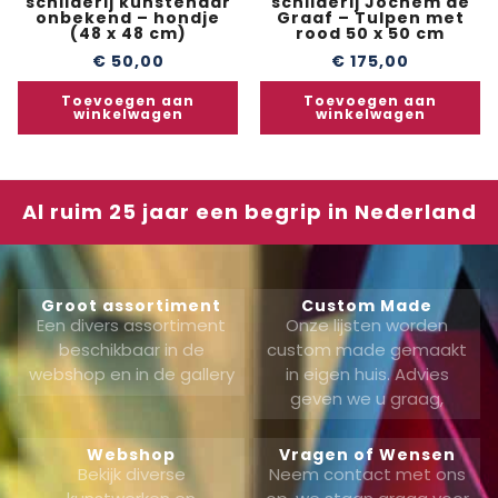
schilderij kunstenaar
schilderij Jochem de
onbekend – hondje
Graaf – Tulpen met
(48 x 48 cm)
rood 50 x 50 cm
€
50,00
€
175,00
Toevoegen aan
Toevoegen aan
winkelwagen
winkelwagen
Al ruim 25 jaar een begrip in Nederland
Groot assortiment
Custom Made
Een divers assortiment
Onze lijsten worden
beschikbaar in de
custom made gemaakt
webshop en in de gallery
in eigen huis. Advies
geven we u graag,
Webshop
Vragen of Wensen
Bekijk diverse
Neem contact met ons