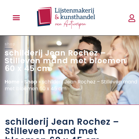
shop
schilderij Jean Rochez –
Stilleven mand met bloemen
60 x 45 cm
Home
»
Shop
»
schilderij Jean Rochez – Stilleven mand
met bloemen 60 x 45 cm
schilderij Jean Rochez –
Stilleven mand met