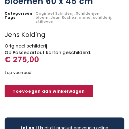
bloemen 60 x 45 cm
Categorieën
Origineel Schilderij
,
Schilderijen
Tags
bloem
,
Jean Rochez
,
mand
,
schilderij
,
stilleven
Jens Kolding
Origineel schilderij
Op Passepartout karton geschilderd.
€
275,00
1 op voorraad
Toevoegen aan winkelwagen
Let op
. U kunt dit product eenvoudig online