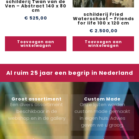
schilderij Twan van de
Ven – Abstract 140 x 80
cm
schilderij Fried
€
525,00
Waterschoot – Friends
for life 100 x 120 cm
€
2.500,00
Toevoegen aan
Toevoegen aan
winkelwagen
winkelwagen
Al ruim 25 jaar een begrip in Nederland
Groot assortiment
Custom Made
Een divers assortiment
Onze lijsten worden
beschikbaar in de
custom made gemaakt
webshop en in de gallery
in eigen huis. Advies
geven we u graag,