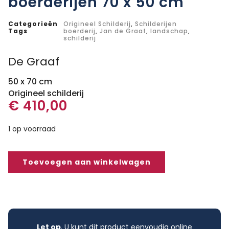
boerderijen 70 x 50 cm
Categorieën
Origineel Schilderij
,
Schilderijen
Tags
boerderij
,
Jan de Graaf
,
landschap
,
schilderij
De Graaf
50 x 70 cm
Origineel schilderij
€
410,00
1 op voorraad
Toevoegen aan winkelwagen
Let op
. U kunt dit product eenvoudig online