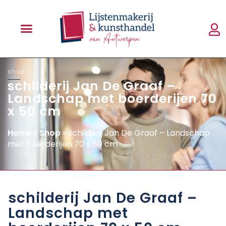
shop
schilderij Jan De Graaf –
Landschap met boerderijen 70
x 50 cm
Home
»
Shop
»
schilderij Jan De Graaf – Landschap
met boerderijen 70 x 50 cm
schilderij Jan De Graaf –
Landschap met