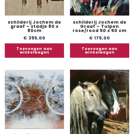
schilderij Jochem de
schilderij Jochem de
graaf – stadje 80 x
Graaf – Tulpen
80cm
rose/rood 50 x 50 cm
€
395,00
€
175,00
Toevoegen aan
Toevoegen aan
winkelwagen
winkelwagen