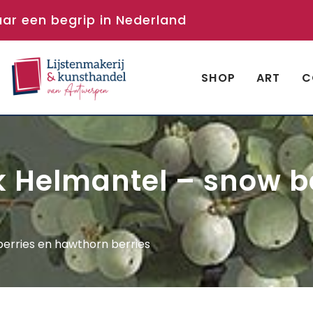
aar een begrip in Nederland
SHOP
ART
C
 Helmantel – snow be
erries en hawthorn berries