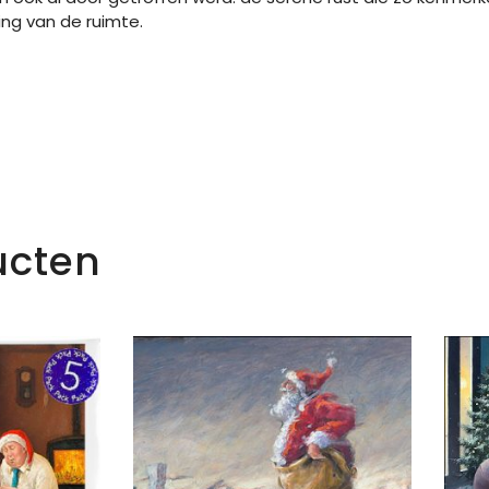
ing van de ruimte.
ucten