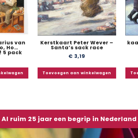
arius van
Kerstkaart Peter Wever –
kaa
o, Ho…
Santa’s sack race
! 5 pack
€
3,19
nkelwagen
Toevoegen aan winkelwagen
To
Al ruim 25 jaar een begrip in Nederland