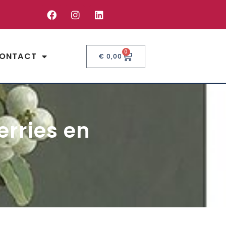
0
ONTACT
€
0,00
rries en