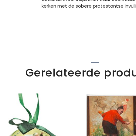
kerken met de sobere protestantse invull
Gerelateerde prod