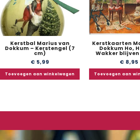
Kerstbal Marius van
Kerstkaarten M
Dokkum – Kerstengel (7
Dokkum Ho, H
cm)
Wakker blijven
€
5,99
€
8,95
Toevoegen aan winkelwagen
Toevoegen aan wi