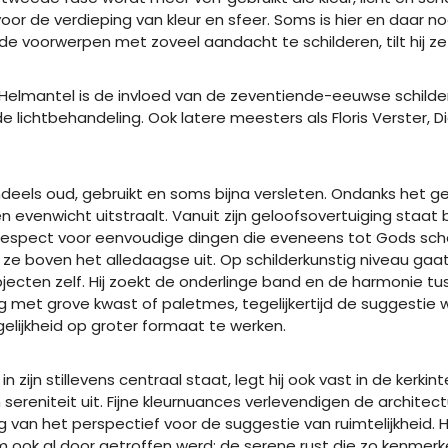
oor de verdieping van kleur en sfeer. Soms is hier en daar n
 de voorwerpen met zoveel aandacht te schilderen, tilt hij z
nk Helmantel is de invloed van de zeventiende-eeuwse schild
ichtbehandeling. Ook latere meesters als Floris Verster, Di
deels oud, gebruikt en soms bijna versleten. Ondanks het ge
en evenwicht uitstraalt. Vanuit zijn geloofsovertuiging staa
 respect voor eenvoudige dingen die eveneens tot Gods sc
j ze boven het alledaagse uit. Op schilderkunstig niveau gaa
bjecten zelf. Hij zoekt de onderlinge band en de harmonie t
ng met grove kwast of paletmes, tegelijkertijd de suggestie 
lijkheid op groter formaat te werken.
n zijn stillevens centraal staat, legt hij ook vast in de ker
sereniteit uit. Fijne kleurnuances verlevendigen de architec
 het perspectief voor de suggestie van ruimtelijkheid. Hij 
m ook al door getroffen werd: de serene rust die zo kenme