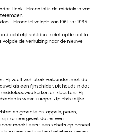
der. Henk Helmantel is de middelste van
esteremden.
orden. Helmantel volgde van 1961 tot 1965
mbachtelijk schilderen niet optimaal. In
er volgde de verhuizing naar de nieuwe
 Hij voelt zich sterk verbonden met de
d als een fijnschilder. Dit houdt in dat
an middeleeuwse kerken en kloosters. Hij
eden in West-Europa. Zijn christelijke
uchten en groente als appels, peren,
n zijn zo neergezet dat er een
stenaar maakt eerst een schets op paneel.
schaduw meer verband en betekenis geven.