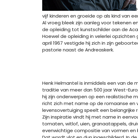
vijf kinderen en groeide op als kind van
Al vroeg bleek zijn aanleg voor tekenen en
de opleiding tot kunstschilder aan de Ac
Hoewel de opleiding in velerlei opzichten
april 1967 vestigde hij zich in zijn geb
pastorie naast de Andreaskerk.
Henk Helmantel is inmiddels een van de 
traditie van meer dan 500 jaar West-Euro
hij zijn onderwerpen op een realistische m
richt zich met name op de romaanse en vr
levensovertuiging speelt een belangrijke ro
Zijn inspiratie vindt hij met name in een
tomaten, witlof, uien, granaatappels, drui
evenwichtige compositie van vormen en kle
Dat wordt vlot en dun ingeschilderd. In d