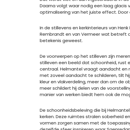
Daarna volgt waar nodig een laag glacis v
optimalisering van het juiste effect. Door
In de stillevens en kerkinterieurs van He
Rembrandt en van Vermeer wat betreft de l
betekenis geweest.
De voorwerpen op het stilleven zijn meren
stilleven een beeld dat schoonheid, rust 
centraal. Helmantel vraagt aandacht en
met zoveel aandacht te schilderen, tilt hi
kleur en vlakverdeling, meer dan om de o
meer schildert hij delen van de voorstelli
manier van werken biedt hem ook de moge
De schoonheidsbeleving die bij Helmantel i
kerken. Deze ruimtes stralen soberheid en 
vormen zorgen samen met de toepassing van
dezelfde sfeer inspireren waar Saenreda