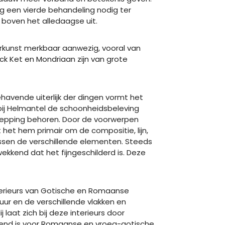
og een vierde behandeling nodig ter
e boven het alledaagse uit.
erkunst merkbaar aanwezig, vooral van
ck Ket en Mondriaan zijn van grote
havende uiterlijk der dingen vormt het
t bij Helmantel de schoonheidsbeleving
hepping behoren. Door de voorwerpen
t het hem primair om de compositie, lijn,
ussen de verschillende elementen. Steeds
wekkend dat het fijngeschilderd is. Deze
kinterieurs van Gotische en Romaanse
tuur en de verschillende vlakken en
laat zich bij deze interieurs door
rkend is voor Romaanse en vroeg-gotische