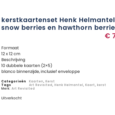
kerstkaartenset Henk Helmantel
snow berries en hawthorn berrie
€
7
Formaat
12 x 12 cm
Beschrijving
10 dubbele kaarten (2×5)
blanco binnenzijde, inclusief enveloppe
Categorieën
Kaarten
,
Kerst
Tags
Art Revisited
,
Henk Helmantel
,
Kaart
,
kerst
Merk:
Art Revisited
Uitverkocht