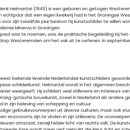
Henk Helmantel (1945) is een geboren en getogen Westerem
 een echtpaar dat een eigen kwekerij had in het Groningse W
 voor zijn twaalfde jaar besloot hij kunstschilder te willen w
ademie Minerva in Groningen.
 goed was te noemen, was de praktische begeleiding bij het a
oortedorp Westeremden om het vak uit te oefenen. In septemb
meest bekende levende Nederlandse kunstschilders geworden.
pese schilderkunst. Helmantel wordt in het algemeen beschouw
anier weergeeft. Hij schildert veel stillevens en interieurs v
oeg-gotische bouwkunst, zowel in Nederland als andere gebi
l in zijn beleving van schepping en cultuur.
voudige gebruiksvoorwerpen uit diverse culturen, maar ook vr
ven enzovoorts zijn te vinden in zijn stillevens. De voorwerpe
uren ontstaat, terwijl helder licht van rechts valt. De kun
e tweede fase wordt meer verf gebruikt die kleur, licht en 