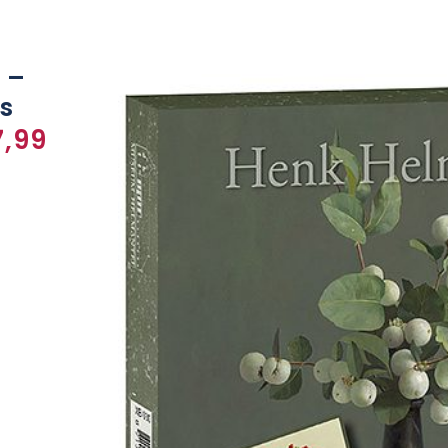
 –
s
,99