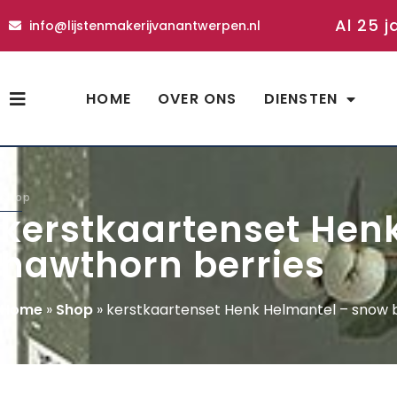
Al 25 j
info@lijstenmakerijvanantwerpen.nl
HOME
OVER ONS
DIENSTEN
shop
kerstkaartenset Henk
hawthorn berries
Home
»
Shop
»
kerstkaartenset Henk Helmantel – snow b