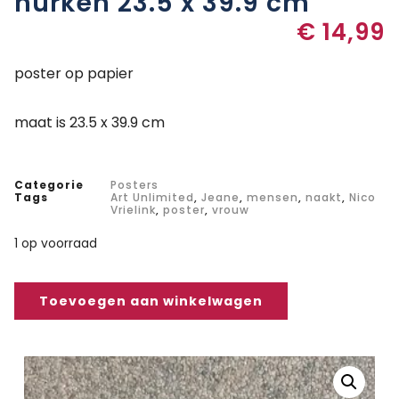
hurken 23.5 x 39.9 cm
€
14,99
poster op papier
maat is 23.5 x 39.9 cm
Categorie
Posters
Tags
Art Unlimited
,
Jeane
,
mensen
,
naakt
,
Nico
Vrielink
,
poster
,
vrouw
1 op voorraad
Toevoegen aan winkelwagen