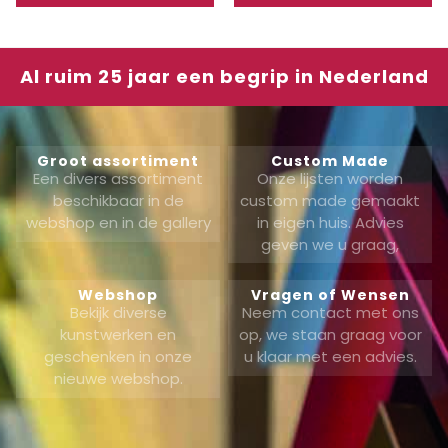
Al ruim 25 jaar een begrip in Nederland
Groot assortiment
Custom Made
Een divers assortiment
Onze lijsten worden
beschikbaar in de
custom made gemaakt
webshop en in de gallery
in eigen huis. Advies
geven we u graag,
Webshop
Vragen of Wensen
Bekijk diverse
Neem contact met ons
kunstwerken en
op, we staan graag voor
geschenken in onze
u klaar met een advies.
nieuwe webshop.