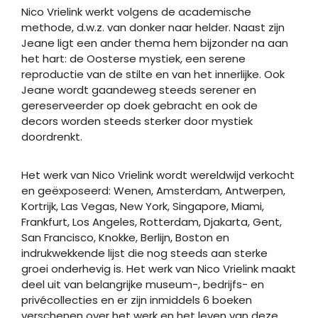
Nico Vrielink werkt volgens de academische
methode, d.w.z. van donker naar helder. Naast zijn
Jeane ligt een ander thema hem bijzonder na aan
het hart: de Oosterse mystiek, een serene
reproductie van de stilte en van het innerlijke. Ook
Jeane wordt gaandeweg steeds serener en
gereserveerder op doek gebracht en ook de
decors worden steeds sterker door mystiek
doordrenkt.
Het werk van Nico Vrielink wordt wereldwijd verkocht
en geëxposeerd: Wenen, Amsterdam, Antwerpen,
Kortrijk, Las Vegas, New York, Singapore, Miami,
Frankfurt, Los Angeles, Rotterdam, Djakarta, Gent,
San Francisco, Knokke, Berlijn, Boston en
indrukwekkende lijst die nog steeds aan sterke
groei onderhevig is. Het werk van Nico Vrielink maakt
deel uit van belangrijke museum-, bedrijfs- en
privécollecties en er zijn inmiddels 6 boeken
verschenen over het werk en het leven van deze