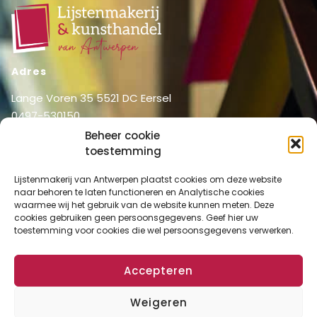
Adres
Lange Voren 35 5521 DC Eersel
0497-530150
06-51326031
Beheer cookie
toestemming
info@lijstenmakerij vanantwerpen.nl
Menu
Lijstenmakerij van Antwerpen plaatst cookies om deze website
naar behoren te laten functioneren en Analytische cookies
Shop
Home
waarmee wij het gebruik van de website kunnen meten. Deze
Over ons
cookies gebruiken geen persoonsgegevens. Geef hier uw
Shop
toestemming voor cookies die wel persoonsgegevens verwerken.
Diensten
Mijn account
Lijstenmakerij
Winkelmand
Accepteren
Contact
Checkout
Weigeren