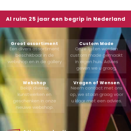
Al ruim 25 jaar een begrip in Nederland
Groot assortiment
Custom Made
Een divers assortiment
Onze lijsten worden
beschikbaar in de
custom made gemaakt
webshop en in de gallery
in eigen huis. Advies
geven we u graag,
Webshop
Vragen of Wensen
Bekijk diverse
Neem contact met ons
kunstwerken en
op, we staan graag voor
geschenken in onze
u klaar met een advies.
nieuwe webshop.