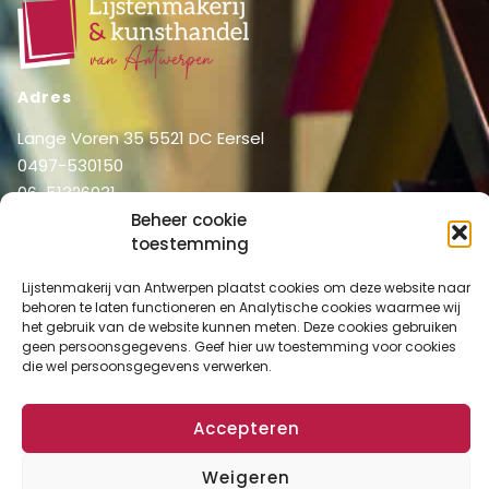
Adres
Lange Voren 35 5521 DC Eersel
0497-530150
06-51326031
info@lijstenmakerij vanantwerpen.nl
Beheer cookie
toestemming
Menu
Shop
Lijstenmakerij van Antwerpen plaatst cookies om deze website naar
Home
behoren te laten functioneren en Analytische cookies waarmee wij
Over ons
Shop
het gebruik van de website kunnen meten. Deze cookies gebruiken
geen persoonsgegevens. Geef hier uw toestemming voor cookies
Diensten
Mijn account
die wel persoonsgegevens verwerken.
Lijstenmakerij
Winkelmand
Contact
Checkout
Accepteren
Weigeren