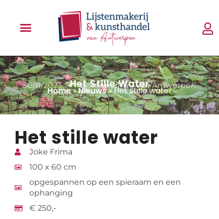
Het Stille Water
30/11/2023
Lijstenmakerij Van Antwerpen
Home
»
Nieuws
»
Het stille water
Het stille water
Joke Frima
100 x 60 cm
opgespannen op een spieraam en een
ophanging
€ 250,-