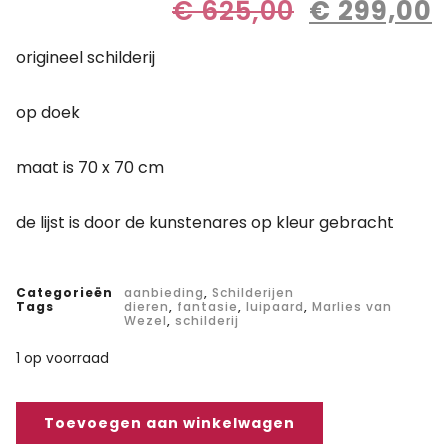
€
625,00
€
299,00
origineel schilderij
op doek
maat is 70 x 70 cm
de lijst is door de kunstenares op kleur gebracht
Categorieën
aanbieding
,
Schilderijen
Tags
dieren
,
fantasie
,
luipaard
,
Marlies van
Wezel
,
schilderij
1 op voorraad
Toevoegen aan winkelwagen