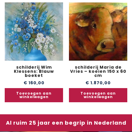
schilderij Wim
schilderij Maria de
Klessens: Blauw
Vries – koeien 150 x 60
boeket
cm
€
160,00
€
1.870,00
Toevoegen aan
Toevoegen aan
winkelwagen
winkelwagen
Al ruim 25 jaar een begrip in Nederland