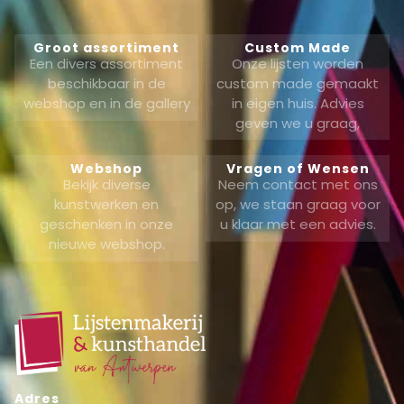
Groot assortiment
Custom Made
Een divers assortiment
Onze lijsten worden
beschikbaar in de
custom made gemaakt
webshop en in de gallery
in eigen huis. Advies
geven we u graag,
Webshop
Vragen of Wensen
Bekijk diverse
Neem contact met ons
kunstwerken en
op, we staan graag voor
geschenken in onze
u klaar met een advies.
nieuwe webshop.
Adres