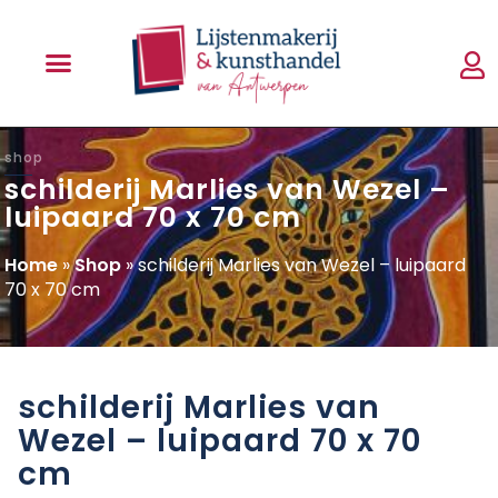
shop
schilderij Marlies van Wezel –
luipaard 70 x 70 cm
Home
»
Shop
»
schilderij Marlies van Wezel – luipaard
70 x 70 cm
schilderij Marlies van
Wezel – luipaard 70 x 70
cm