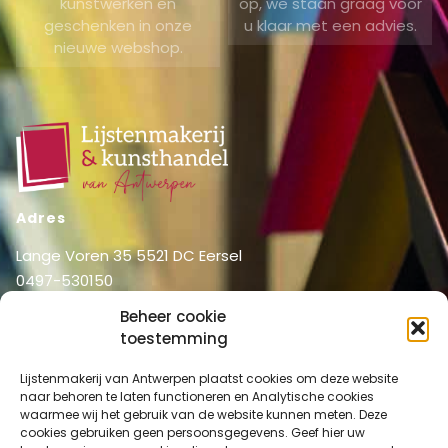
kunstwerken en
op, we staan graag voor
geschenken in onze
u klaar met een advies.
nieuwe webshop.
Adres
Lange Voren 35 5521 DC Eersel
0497-530150
06-51326031
Beheer cookie
info@lijstenmakerij vanantwerpen.nl
toestemming
Menu
Lijstenmakerij van Antwerpen plaatst cookies om deze website
Shop
Home
naar behoren te laten functioneren en Analytische cookies
waarmee wij het gebruik van de website kunnen meten. Deze
Over ons
Shop
cookies gebruiken geen persoonsgegevens. Geef hier uw