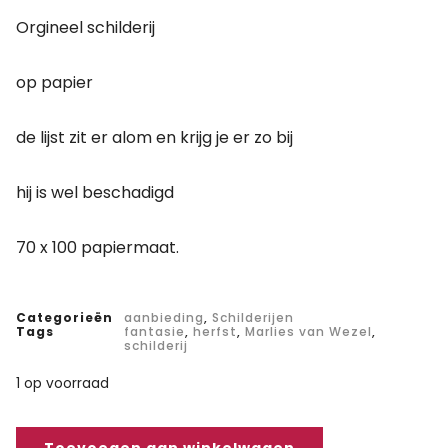
Orgineel schilderij
op papier
de lijst zit er alom en krijg je er zo bij
hij is wel beschadigd
70 x 100 papiermaat.
Categorieën
aanbieding
,
Schilderijen
Tags
fantasie
,
herfst
,
Marlies van Wezel
,
schilderij
1 op voorraad
Toevoegen aan winkelwagen