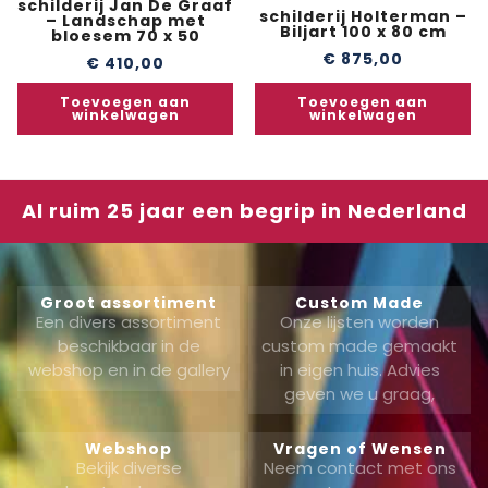
schilderij Jan De Graaf
schilderij Holterman –
– Landschap met
Biljart 100 x 80 cm
bloesem 70 x 50
€
875,00
€
410,00
Toevoegen aan
Toevoegen aan
winkelwagen
winkelwagen
Al ruim 25 jaar een begrip in Nederland
Groot assortiment
Custom Made
Een divers assortiment
Onze lijsten worden
beschikbaar in de
custom made gemaakt
webshop en in de gallery
in eigen huis. Advies
geven we u graag,
Webshop
Vragen of Wensen
Bekijk diverse
Neem contact met ons