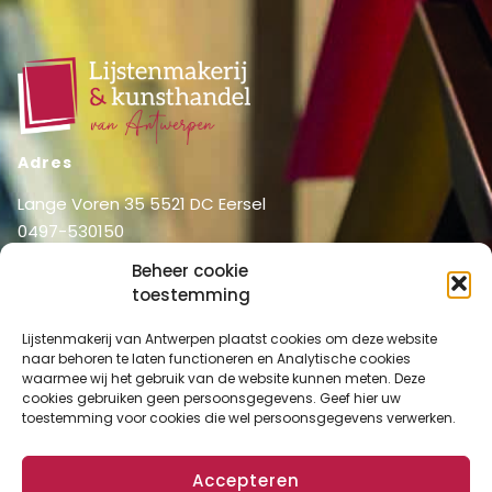
Adres
Lange Voren 35 5521 DC Eersel
0497-530150
06-51326031
Beheer cookie
info@lijstenmakerij vanantwerpen.nl
toestemming
Menu
Lijstenmakerij van Antwerpen plaatst cookies om deze website
Shop
Home
naar behoren te laten functioneren en Analytische cookies
waarmee wij het gebruik van de website kunnen meten. Deze
Over ons
Shop
cookies gebruiken geen persoonsgegevens. Geef hier uw
Diensten
toestemming voor cookies die wel persoonsgegevens verwerken.
Mijn account
Lijstenmakerij
Winkelmand
Contact
Accepteren
Checkout