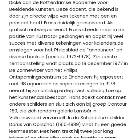
Dicke aan de Rotterdamse Academie voor
Beeldende Kunsten. Deze docent, die bekend is
door zijn directe wijze van tekenen met pen en
penseel, heeft Frans duidelijk geinspireerd. Als
grafisch ontwerper wordt Frans steeds meer in de
positie van illustrator gedrongen en oogst hij veel
succes met diverse tekeningen voor kalenders,de
omslagen voor het Philipsblad de “announcer” en
diverse boeken (periode 1972-1978). Zijn eerste
tentoonstelling vindt plaats op 18 december 1977 in
De Zonnewijzer van het Philips
Ontspanningscentrum te Eindhoven; hij exposeert
met 98 aquarellen en sepiatekeningen. In 1978
neemt hij zijn ontslag en legt zich volledig toe op
het kunstenaarsbestaan. Frans zoekt contact met
andere schilders en sluit zich aan bij groep Contour
?80, die zich rondom galerie Lambèr in
Valkenswaard verzamelt. In de Schijndelse schilder
Dorus van Oorschot (1910-1989) vindt hij een goede
leermeester. Met hem trekt hij twee jaar lang
intensief op door elke week op locatie te gaan