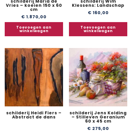
schilderij Maria de
schilderij Wim
Vries – koeien 150 x 60
Klessens: Landschap
cm
€
160,00
€
1.870,00
Toevoegen aan
Toevoegen aan
winkelwagen
winkelwagen
schilderij Heidi Fiers –
schilderij Jens Kolding
Abstract de dans
– Stilleven Geranium
60 x 45 cm
€
275,00