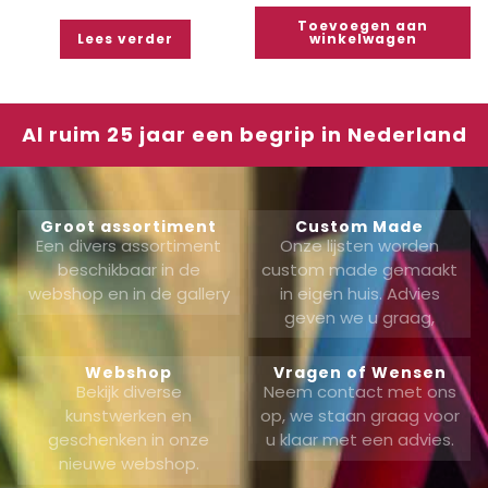
Toevoegen aan
Lees verder
winkelwagen
Al ruim 25 jaar een begrip in Nederland
Groot assortiment
Custom Made
Een divers assortiment
Onze lijsten worden
beschikbaar in de
custom made gemaakt
webshop en in de gallery
in eigen huis. Advies
geven we u graag,
Webshop
Vragen of Wensen
Bekijk diverse
Neem contact met ons
kunstwerken en
op, we staan graag voor
geschenken in onze
u klaar met een advies.
nieuwe webshop.