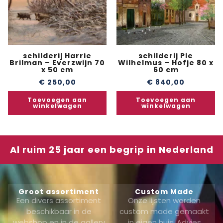
schilderij Harrie
schilderij Pie
Brilman – Everzwijn 70
Wilhelmus – Hofje 80 x
x 50 cm
60 cm
€
250,00
€
840,00
Toevoegen aan
Toevoegen aan
winkelwagen
winkelwagen
Al ruim 25 jaar een begrip in Nederland
Groot assortiment
Custom Made
Een divers assortiment
Onze lijsten worden
beschikbaar in de
custom made gemaakt
webshop en in de gallery
in eigen huis. Advies