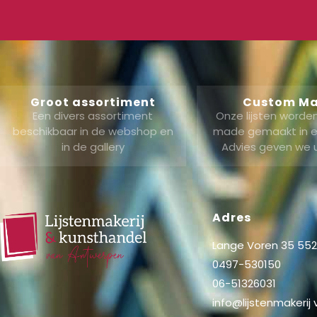
Groot assortiment
Custom M
Een divers assortiment
Onze lijsten word
beschikbaar in de webshop en
made gemaakt in ei
in de gallery
Advies geven we 
Adres
Lange Voren 35 5521
0497-530150
06-51326031
info@lijstenmakerij