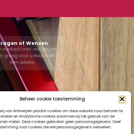
ragen of Wensen
 contact met ons op, we
n graag voor u klaar met
een advies.
Beheer cookie toestemming
erij van Antwerpen plaatst cookies om deze website naar behoren te
ount
tioneren en Analytische cookies waarmee wij het gebruik van de
nnen meten. Deze cookies gebruiken geen persoonsgegevens. Geef
mand
estemming voor cookies die wel persoonsgegevens verwerken.
ut