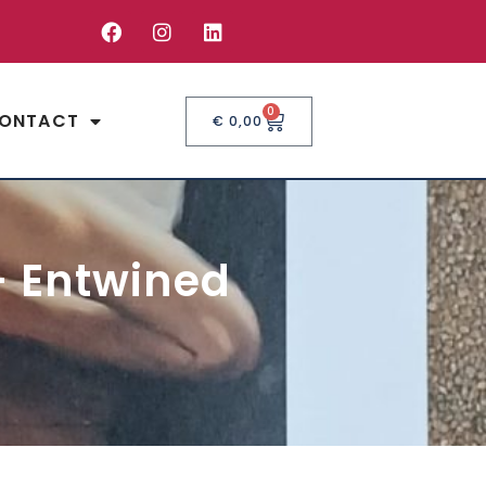
0
ONTACT
€
0,00
 – Entwined