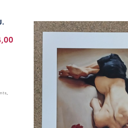
J.
,00
ints
,