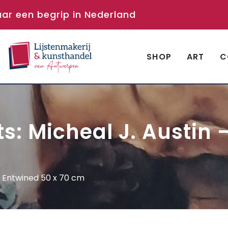
aar een begrip in Nederland
SHOP
ART
C
ts: Micheal J. Austin
 – Entwined 50 x 70 cm