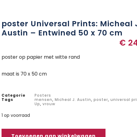
poster Universal Prints: Micheal 
Austin – Entwined 50 x 70 cm
€
24
poster op papier met witte rand
maat is 70 x 50 cm
Categorie
Posters
Tags
mensen
,
Micheal J. Austin
,
poster
,
universal pr
Up
,
vrouw
1 op voorraad
Toevoegen aan winkelwagen