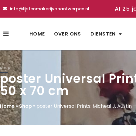
Al 25 j
info@lijstenmakerijvanantwerpen.nl
HOME
OVER ONS
DIENSTEN
shop
poster Universal Prin
50 x 70 cm
Home
»
Shop
»
poster Universal Prints: Micheal J. Austin