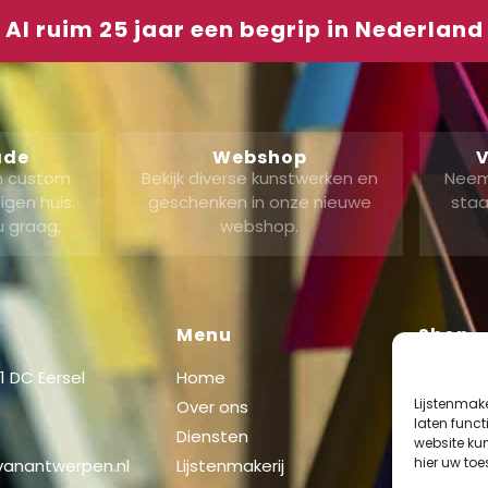
Al ruim 25 jaar een begrip in Nederland
ade
Webshop
V
en custom
Bekijk diverse kunstwerken en
Neem
gen huis.
geschenken in onze nieuwe
staa
u graag,
webshop.
Menu
Shop
 DC Eersel
Home
Shop
Lijstenmak
Over ons
Mijn acc
laten func
Diensten
website ku
Winkel
hier uw to
 vanantwerpen.nl
Lijstenmakerij
Checko