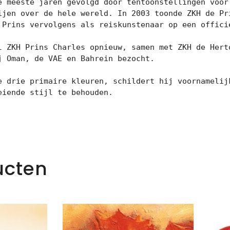
e meeste jaren gevolgd door tentoonstellingen voor 
ijen over de hele wereld. In 2003 toonde ZKH de Pri
 Prins vervolgens als reiskunstenaar op een officie
l ZKH Prins Charles opnieuw, samen met ZKH de Herto
 Oman, de VAE en Bahrein bezocht.

e drie primaire kleuren, schildert hij voornamelijk
eiende stijl te behouden.
ucten