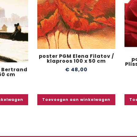
poster PGM Elena Filatov /
p
klaproos 100 x 50 cm
Plis
€
48,00
 Bertrand
 50 cm
0
nkelwagen
Toevoegen aan winkelwagen
To