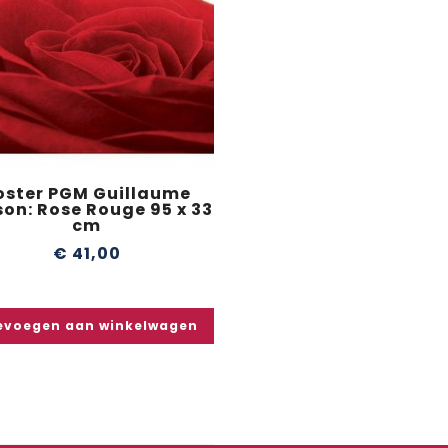
oster PGM Guillaume
son: Rose Rouge 95 x 33
cm
€
41,00
evoegen aan winkelwagen