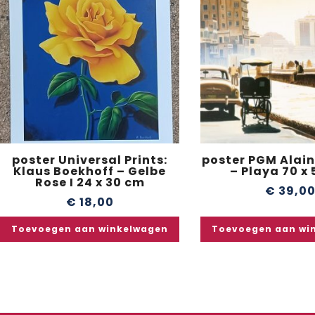
poster Universal Prints:
poster PGM Alain
Klaus Boekhoff – Gelbe
– Playa 70 x
Rose I 24 x 30 cm
€
39,0
€
18,00
Toevoegen aan winkelwagen
Toevoegen aan wi