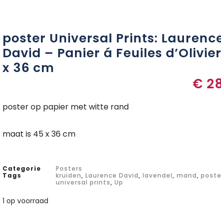
poster Universal Prints: Laurenc
David – Panier á Feuiles d’Olivie
x 36 cm
€
28
poster op papier met witte rand
maat is 45 x 36 cm
Categorie
Posters
Tags
kruiden
,
Laurence David
,
lavendel
,
mand
,
poste
universal prints
,
Up
1 op voorraad