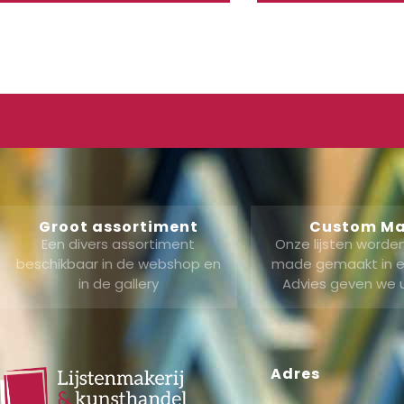
Groot assortiment
Custom M
Een divers assortiment
Onze lijsten word
beschikbaar in de webshop en
made gemaakt in ei
in de gallery
Advies geven we 
Adres