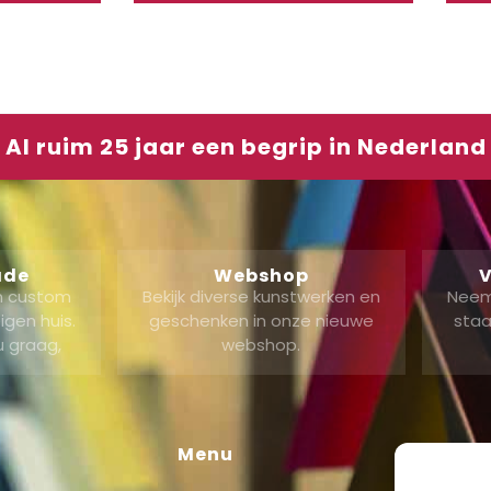
Al ruim 25 jaar een begrip in Nederland
ade
Webshop
V
en custom
Bekijk diverse kunstwerken en
Neem
gen huis.
geschenken in onze nieuwe
staa
u graag,
webshop.
Menu
Shop