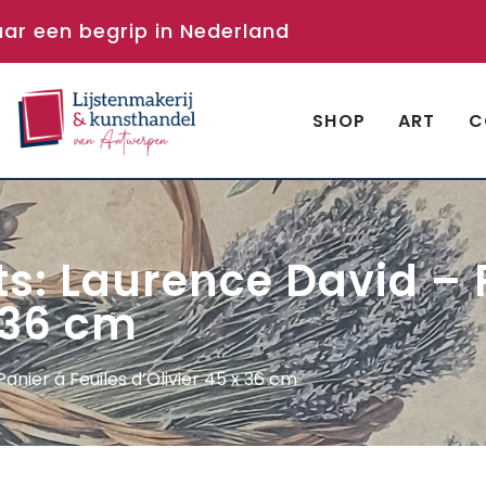
aar een begrip in Nederland
SHOP
ART
C
ts: Laurence David – 
x 36 cm
anier á Feuiles d’Olivier 45 x 36 cm