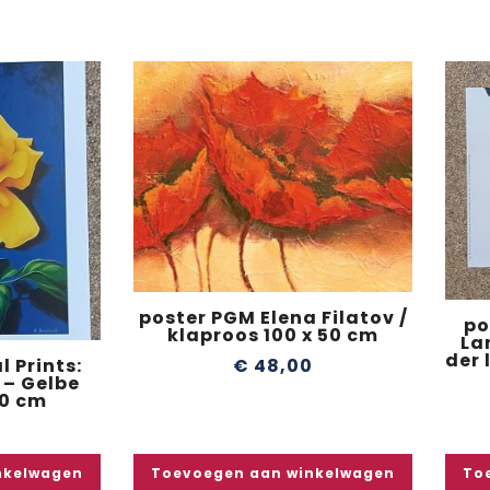
poster PGM Elena Filatov /
po
klaproos 100 x 50 cm
La
der 
€
48,00
l Prints:
 – Gelbe
30 cm
nkelwagen
Toevoegen aan winkelwagen
To