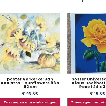
poster Verkerke: Jan
poster Universa
Kooistra – sunflowers 93 x
Klaus Boekhoff
62 cm
Rose I 24 x 
€
45,00
€
18,00
Toevoegen aan winkelwagen
Toevoegen aan wi