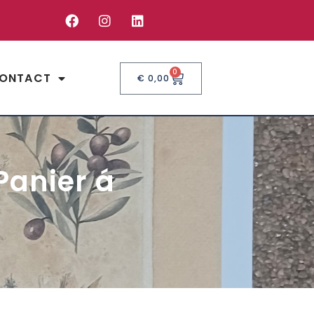
0
ONTACT
€
0,00
Panier á