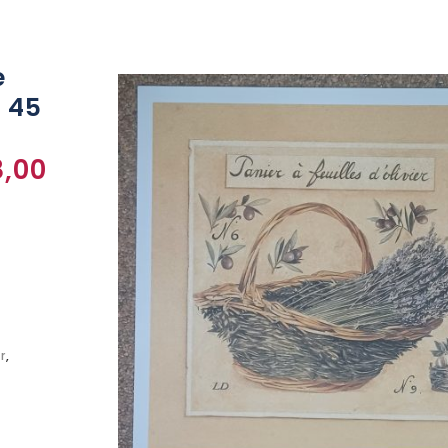
e
r 45
,00
r
,