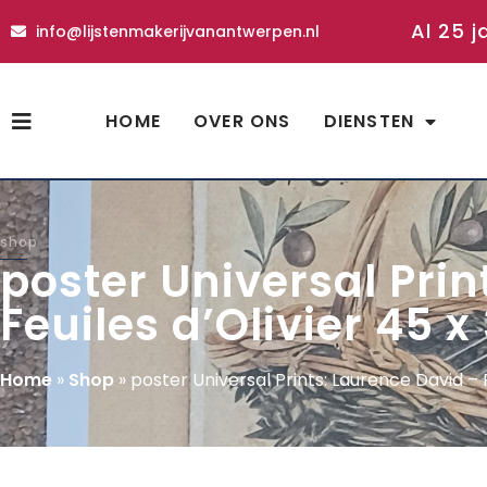
Al 25 j
info@lijstenmakerijvanantwerpen.nl
HOME
OVER ONS
DIENSTEN
shop
poster Universal Prin
Feuiles d’Olivier 45 
Home
»
Shop
»
poster Universal Prints: Laurence David – P