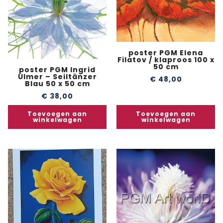
poster PGM Elena
Filatov / klaproos 100 x
50 cm
poster PGM Ingrid
Ulmer – Seiltänzer
€
48,00
Blau 50 x 50 cm
€
38,00
Toevoegen aan
Toevoegen aan
winkelwagen
winkelwagen