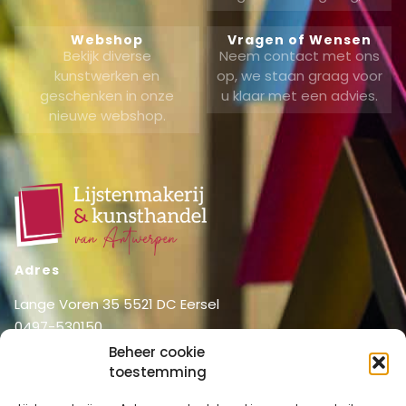
Webshop
Vragen of Wensen
Bekijk diverse
Neem contact met ons
kunstwerken en
op, we staan graag voor
geschenken in onze
u klaar met een advies.
nieuwe webshop.
Adres
Lange Voren 35 5521 DC Eersel
0497-530150
06-51326031
Beheer cookie
toestemming
info@lijstenmakerij vanantwerpen.nl
Menu