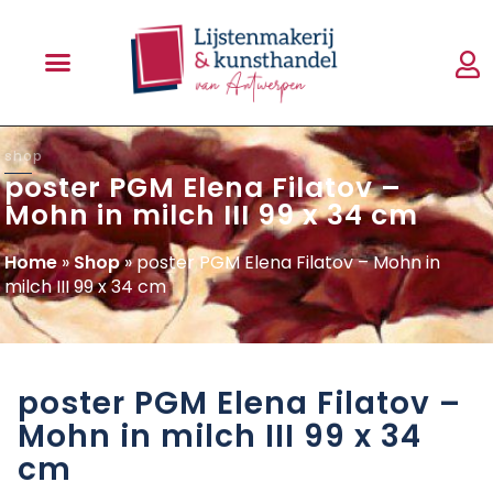
shop
poster PGM Elena Filatov –
Mohn in milch III 99 x 34 cm
Home
»
Shop
»
poster PGM Elena Filatov – Mohn in
milch III 99 x 34 cm
poster PGM Elena Filatov –
Mohn in milch III 99 x 34
cm