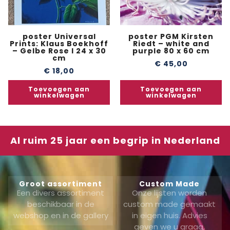
poster Universal
poster PGM Kirsten
Prints: Klaus Boekhoff
Riedt – white and
– Gelbe Rose I 24 x 30
purple 80 x 60 cm
cm
€
45,00
€
18,00
Toevoegen aan
Toevoegen aan
winkelwagen
winkelwagen
Al ruim 25 jaar een begrip in Nederland
Groot assortiment
Custom Made
Een divers assortiment
Onze lijsten worden
beschikbaar in de
custom made gemaakt
webshop en in de gallery
in eigen huis. Advies
geven we u graag,