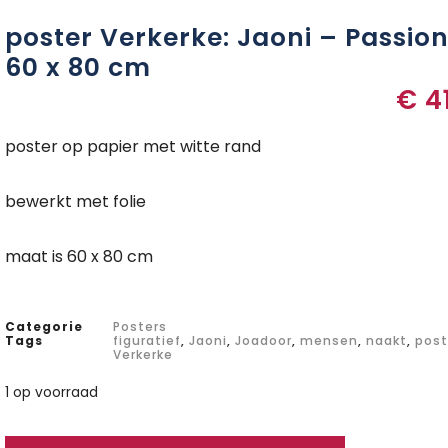
poster Verkerke: Jaoni – Passio
60 x 80 cm
€
4
poster op papier met witte rand
bewerkt met folie
maat is 60 x 80 cm
Categorie
Posters
Tags
figuratief
,
Jaoni
,
Joadoor
,
mensen
,
naakt
,
post
Verkerke
1 op voorraad