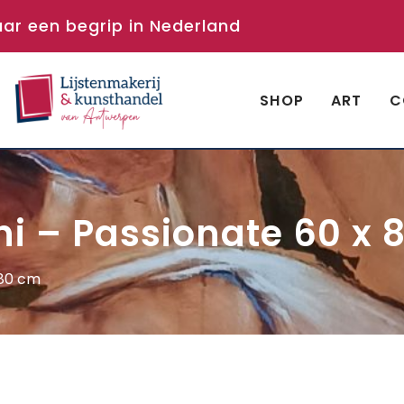
aar een begrip in Nederland
SHOP
ART
C
ni – Passionate 60 x 
 80 cm