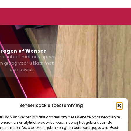
ragen of Wensen
 contact met ons op, we
n graag voor u klaar met
een advies.
Beheer cookie toestemming
erij van Antwerpen plaatst cookies om deze website naar behoren te
ount
tioneren en Analytische cookies waarmee wij het gebruik van de
nnen meten. Deze cookies gebruiken geen persoonsgegevens. Geef
mand