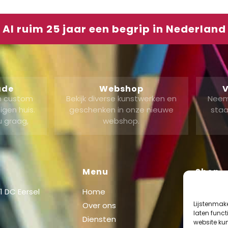
Al ruim 25 jaar een begrip in Nederland
ade
Webshop
V
en custom
Bekijk diverse kunstwerken en
Neem
gen huis.
geschenken in onze nieuwe
staa
u graag,
webshop.
Menu
Shop
 DC Eersel
Home
Shop
Lijstenmak
Over ons
Mijn acc
laten func
Diensten
website ku
Winkel