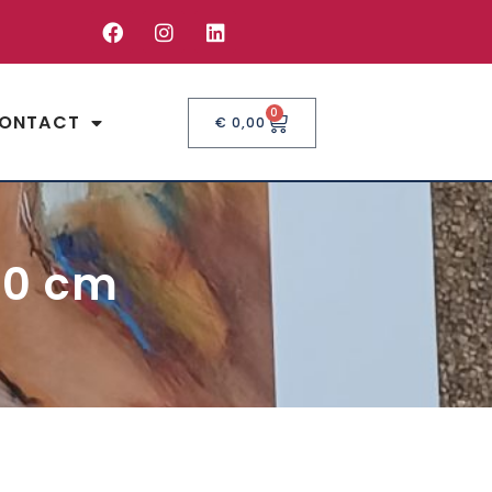
0
ONTACT
€
0,00
80 cm