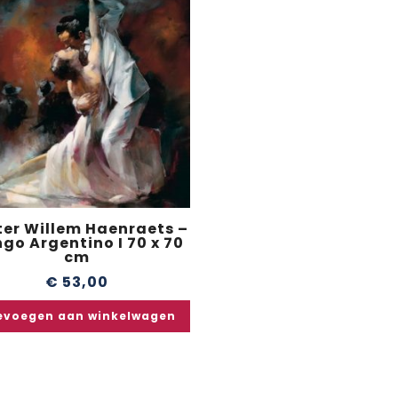
ter Willem Haenraets –
go Argentino I 70 x 70
cm
€
53,00
evoegen aan winkelwagen