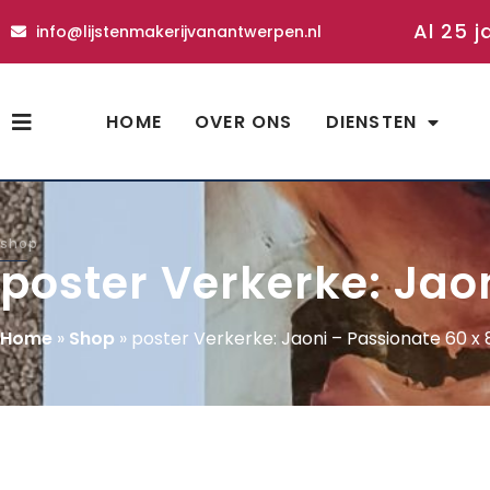
Al 25 j
info@lijstenmakerijvanantwerpen.nl
HOME
OVER ONS
DIENSTEN
shop
poster Verkerke: Jao
Home
»
Shop
»
poster Verkerke: Jaoni – Passionate 60 x