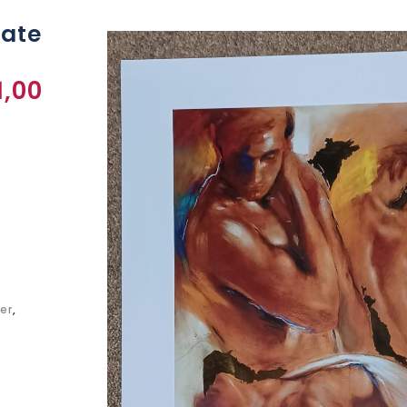
nate
1,00
er
,