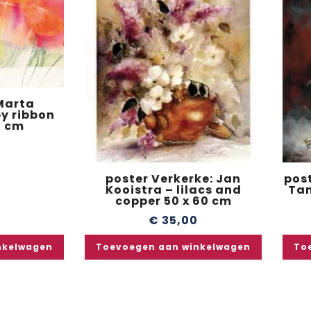
Marta
y ribbon
5 cm
0
poster Verkerke: Jan
pos
Kooistra – lilacs and
Tan
copper 50 x 60 cm
€
35,00
nkelwagen
Toevoegen aan winkelwagen
To