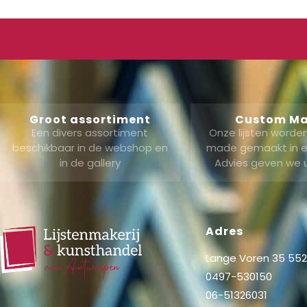
Groot assortiment
Custom M
Een divers assortiment
Onze lijsten word
beschikbaar in de webshop en
made gemaakt in ei
in de gallery
Advies geven we 
Adres
Lange Voren 35 5521
0497-530150
06-51326031