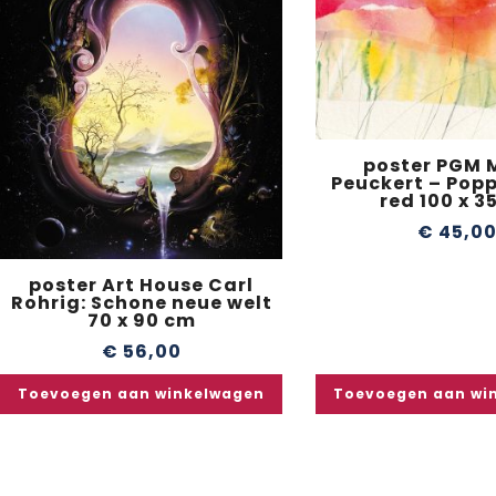
poster PGM 
Peuckert – Popp
red 100 x 3
€
45,0
poster Art House Carl
Rohrig: Schone neue welt
70 x 90 cm
€
56,00
Toevoegen aan winkelwagen
Toevoegen aan wi