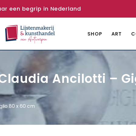
aar een begrip in Nederland
SHOP
ART
C
laudia Ancilotti – Gi
glio 80 x 60 cm