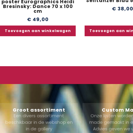
Seiltänzer Blau 
poster Eurographics Heidi
Bresinsky: Dance 70 x 100
€
38,0
cm
€
49,00
Toevoegen aan winkelwagen
Toevoegen aan wi
Groot assortiment
Custom M
Een divers assortiment
Onze lijsten word
beschikbaar in de webshop en
made gemaakt in ei
in de gallery
Advies geven we 