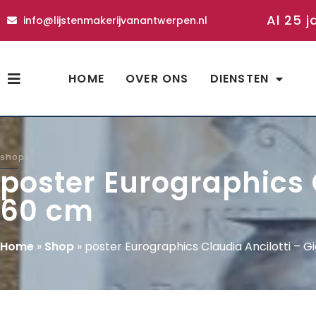
Al 25 j
info@lijstenmakerijvanantwerpen.nl
HOME
OVER ONS
DIENSTEN
shop
poster Eurographics C
60 cm
Home
»
Shop
»
poster Eurographics Claudia Ancilotti – Gi