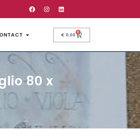
0
ONTACT
€
0,00
glio 80 x