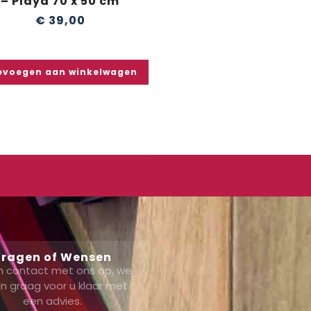
– Playa 70 x 50 cm
€
39,00
evoegen aan winkelwagen
ragen of Wensen
 contact met ons op, we
n graag voor u klaar met
een advies.