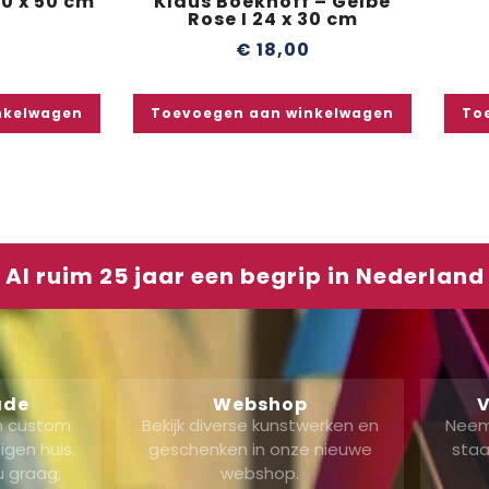
50 x 50 cm
Klaus Boekhoff – Gelbe
Rose I 24 x 30 cm
0
€
18,00
nkelwagen
Toevoegen aan winkelwagen
To
Al ruim 25 jaar een begrip in Nederland
ade
Webshop
V
en custom
Bekijk diverse kunstwerken en
Neem
gen huis.
geschenken in onze nieuwe
staa
u graag,
webshop.