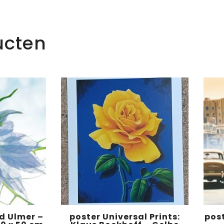
ucten
d Ulmer –
poster Universal Prints:
pos