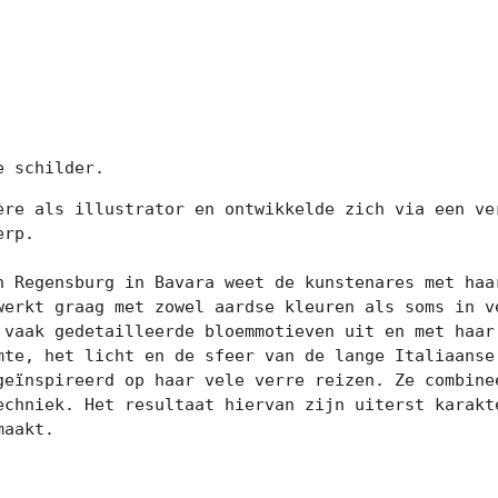
e schilder.
ère als illustrator en ontwikkelde zich via een ver
rp.

n Regensburg in Bavara weet de kunstenares met haar
werkt graag met zowel aardse kleuren als soms in ve
 vaak gedetailleerde bloemmotieven uit en met haar 
mte, het licht en de sfeer van de lange Italiaanse 
geïnspireerd op haar vele verre reizen. Ze combinee
echniek. Het resultaat hiervan zijn uiterst karakte
maakt.