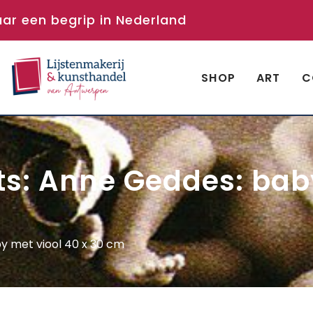
aar een begrip in Nederland
SHOP
ART
C
nts: Anne Geddes: ba
by met viool 40 x 30 cm