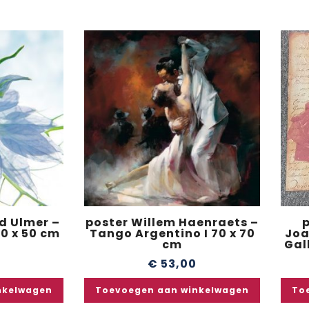
d Ulmer –
poster Willem Haenraets –
50 x 50 cm
Tango Argentino I 70 x 70
Joa
cm
Gall
0
€
53,00
nkelwagen
Toevoegen aan winkelwagen
To