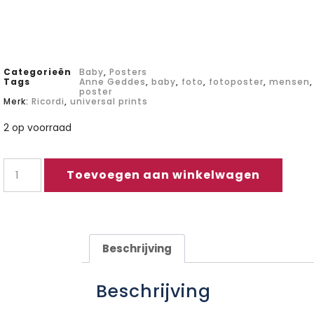
Categorieën
Baby
,
Posters
Tags
Anne Geddes
,
baby
,
foto
,
fotoposter
,
mensen
,
poster
Merk:
Ricordi
,
universal prints
2 op voorraad
Toevoegen aan winkelwagen
Beschrijving
Beschrijving