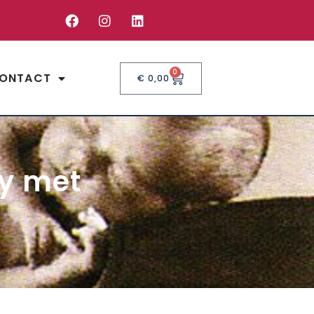
0
ONTACT
€
0,00
by met