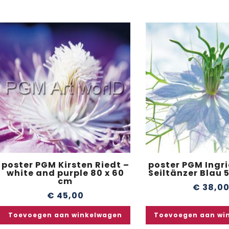
poster PGM Kirsten Riedt –
poster PGM Ingri
white and purple 80 x 60
Seiltänzer Blau 
cm
€
38,0
€
45,00
Toevoegen aan winkelwagen
Toevoegen aan wi