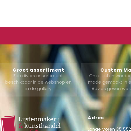
Groot assortiment
Custom M
Een divers assortiment
Onze lijsten word
beschikbaar in de webshop en
made gemaakt in ei
in de gallery
Advies geven we 
Adres
Lange Voren 35 5521