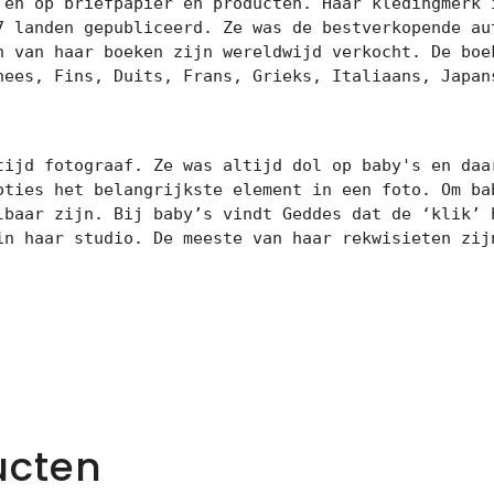
 en op briefpapier en producten. Haar kledingmerk i
7 landen gepubliceerd. Ze was de bestverkopende aut
n van haar boeken zijn wereldwijd verkocht. De boek
nees, Fins, Duits, Frans, Grieks, Italiaans, Japans
tijd fotograaf. Ze was altijd dol op baby's en daar
oties het belangrijkste element in een foto. Om bab
lbaar zijn. Bij baby’s vindt Geddes dat de ‘klik’ h
in haar studio. De meeste van haar rekwisieten zijn
ucten