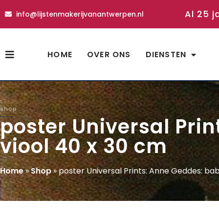
Al 25 j
info@lijstenmakerijvanantwerpen.nl
HOME
OVER ONS
DIENSTEN
shop
poster Universal Pri
viool 40 x 30 cm
Home
»
Shop
»
poster Universal Prints: Anne Geddes: ba