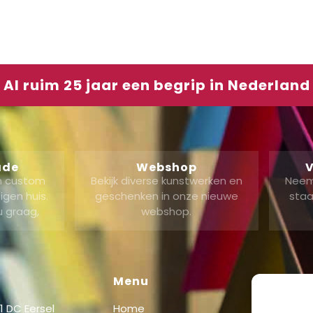
Al ruim 25 jaar een begrip in Nederland
ade
Webshop
V
en custom
Bekijk diverse kunstwerken en
Neem
gen huis.
geschenken in onze nieuwe
staa
u graag,
webshop.
Menu
Shop
 DC Eersel
Home
Shop