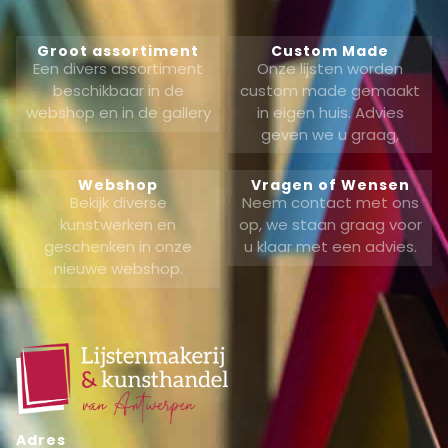
Groot assortiment
Custom Made
Een divers assortiment
Onze lijsten worden
beschikbaar in de
custom made gemaakt
webshop en in de gallery
in eigen huis. Advies
geven we u graag,
Webshop
Vragen of Wensen
Bekijk diverse
Neem contact met ons
kunstwerken en
op, we staan graag voor
geschenken in onze
u klaar met een advies.
nieuwe webshop.
Adres