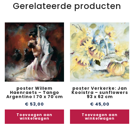
Gerelateerde producten
poster Willem
poster Verkerke: Jan
Haenraets – Tango
Kooistra – sunflowers
Argentino I 70 x 70 cm
93 x 62 cm
€
53,00
€
45,00
Toevoegen aan
Toevoegen aan
winkelwagen
winkelwagen