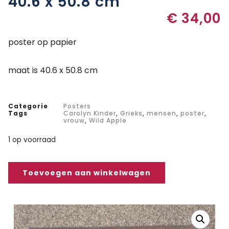
40.6 x 50.8 cm
€
34,00
poster op papier
maat is 40.6 x 50.8 cm
Categorie
Posters
Tags
Carolyn Kinder
,
Grieks
,
mensen
,
poster
,
vrouw
,
Wild Apple
1 op voorraad
Toevoegen aan winkelwagen