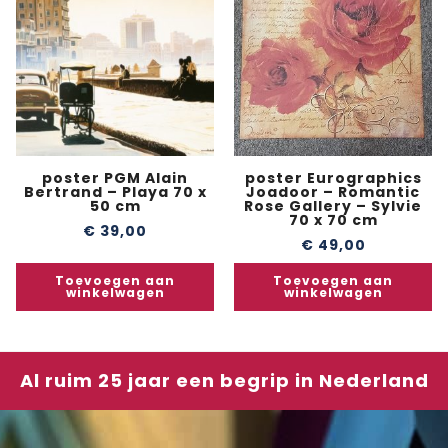
poster PGM Alain
poster Eurographics
Bertrand – Playa 70 x
Joadoor – Romantic
50 cm
Rose Gallery – Sylvie
70 x 70 cm
€
39,00
€
49,00
Toevoegen aan
Toevoegen aan
winkelwagen
winkelwagen
Al ruim 25 jaar een begrip in Nederland