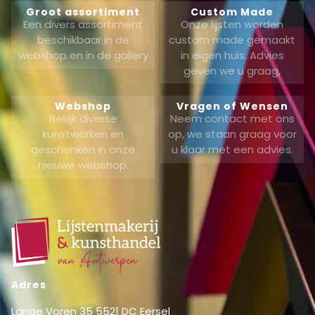
Groot assortiment
Custom Made
Een divers assortiment
Onze lijsten worden
beschikbaar in de
custom made gemaakt
webshop en in de gallery
in eigen huis. Advies
geven we u graag,
Webshop
Vragen of Wensen
Bekijk diverse
Neem contact met ons
kunstwerken en
op, we staan graag voor
geschenken in onze
u klaar met een advies.
nieuwe webshop.
Adres
Lange Voren 35 5521 DC Eersel