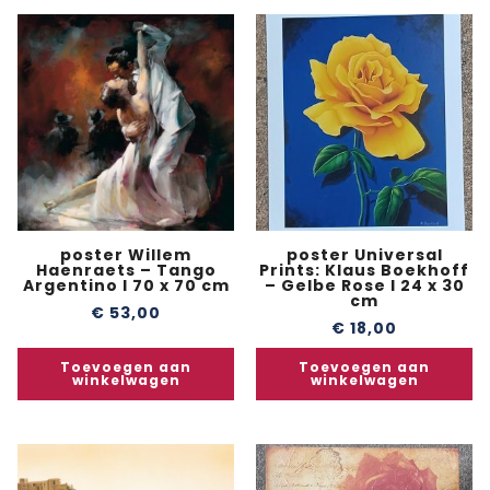
poster Willem
poster Universal
Haenraets – Tango
Prints: Klaus Boekhoff
Argentino I 70 x 70 cm
– Gelbe Rose I 24 x 30
cm
€
53,00
€
18,00
Toevoegen aan
Toevoegen aan
winkelwagen
winkelwagen