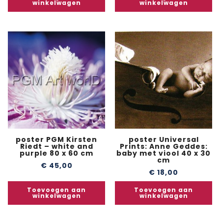
winkelwagen
winkelwagen
poster PGM Kirsten
poster Universal
Riedt – white and
Prints: Anne Geddes:
purple 80 x 60 cm
baby met viool 40 x 30
cm
€
45,00
€
18,00
Toevoegen aan
Toevoegen aan
winkelwagen
winkelwagen