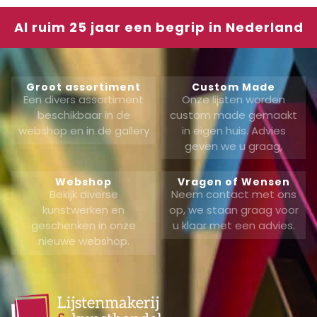
Al ruim 25 jaar een begrip in Nederland
Groot assortiment
Custom Made
Een divers assortiment
Onze lijsten worden
beschikbaar in de
custom made gemaakt
webshop en in de gallery
in eigen huis. Advies
geven we u graag,
Webshop
Vragen of Wensen
Bekijk diverse
Neem contact met ons
kunstwerken en
op, we staan graag voor
geschenken in onze
u klaar met een advies.
nieuwe webshop.