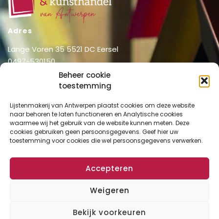
Adres
Lange Voren 35 5521 DC Eersel
0497-530150
06-51326031
Beheer cookie
info@lijstenmakerij vanantwerpen.nl
toestemming
Menu
Lijstenmakerij van Antwerpen plaatst cookies om deze website
naar behoren te laten functioneren en Analytische cookies
Shop
Home
waarmee wij het gebruik van de website kunnen meten. Deze
Over ons
cookies gebruiken geen persoonsgegevens. Geef hier uw
Shop
toestemming voor cookies die wel persoonsgegevens verwerken.
Diensten
Mijn account
Lijstenmakerij
Winkelmand
Accepteren
Contact
Checkout
Weigeren
Bekijk voorkeuren
Algemene Voorwaarden
Disclaimer
Privacy Verklaring
Cookies