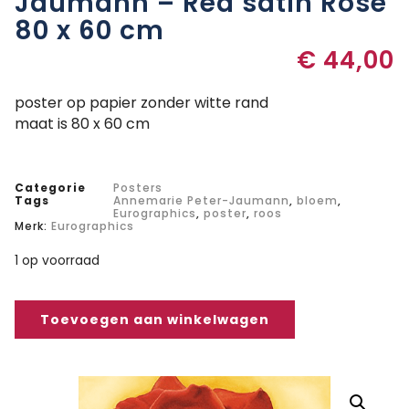
Jaumann – Red satin Rose
80 x 60 cm
€
44,00
poster op papier zonder witte rand
maat is 80 x 60 cm
Categorie
Posters
Tags
Annemarie Peter-Jaumann
,
bloem
,
Eurographics
,
poster
,
roos
Merk:
Eurographics
1 op voorraad
Toevoegen aan winkelwagen