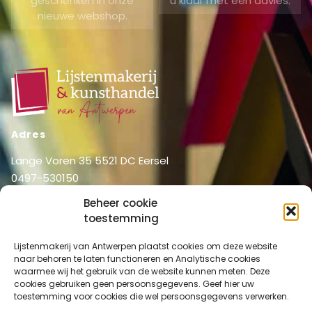
geschenken in onze
u klaar met een advies.
nieuwe webshop.
Adres
Lange Voren 35 5521 DC Eersel
0497-530150
06-51326031
Beheer cookie
info@lijstenmakerij vanantwerpen.nl
toestemming
Menu
Lijstenmakerij van Antwerpen plaatst cookies om deze website
Shop
Home
naar behoren te laten functioneren en Analytische cookies
waarmee wij het gebruik van de website kunnen meten. Deze
Over ons
Shop
cookies gebruiken geen persoonsgegevens. Geef hier uw
Diensten
toestemming voor cookies die wel persoonsgegevens verwerken.
Mijn account