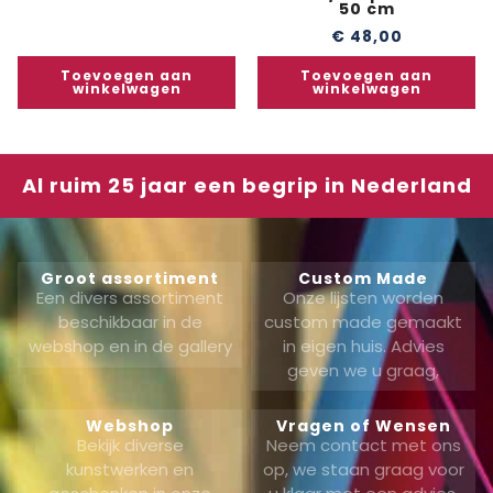
50 cm
€
48,00
Toevoegen aan
Toevoegen aan
winkelwagen
winkelwagen
Al ruim 25 jaar een begrip in Nederland
Groot assortiment
Custom Made
Een divers assortiment
Onze lijsten worden
beschikbaar in de
custom made gemaakt
webshop en in de gallery
in eigen huis. Advies
geven we u graag,
Webshop
Vragen of Wensen
Bekijk diverse
Neem contact met ons
kunstwerken en
op, we staan graag voor