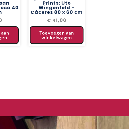
usan
Prints: Ute
Rosa 40
Wingenfeld –
m
Cáceres 80 x 60 cm
0
€
41,00
 aan
Toevoegen aan
gen
winkelwagen