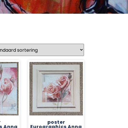
r
poster
s Anna
Eurographics Anna