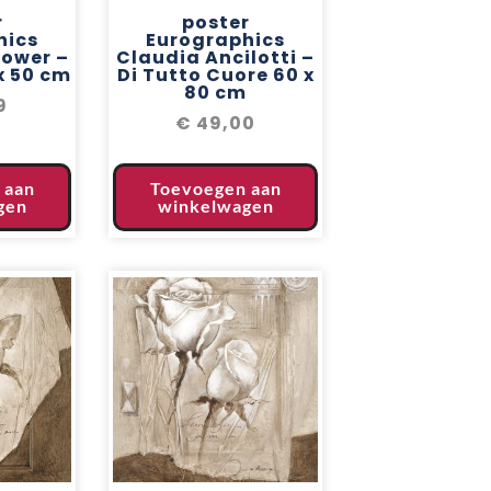
r
poster
hics
Eurographics
ower –
Claudia Ancilotti –
x 50 cm
Di Tutto Cuore 60 x
80 cm
9
€
49,00
 aan
Toevoegen aan
gen
winkelwagen