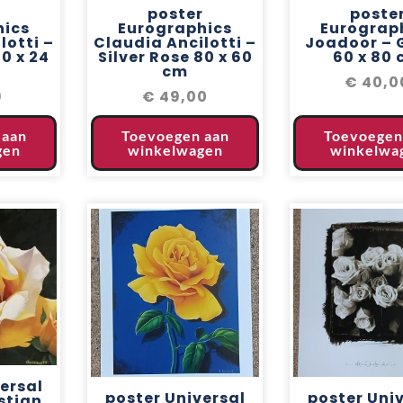
r
poster
poste
hics
Eurographics
Eurograp
lotti –
Claudia Ancilotti –
Joadoor – G
30 x 24
Silver Rose 80 x 60
60 x 80
cm
€
40,0
9
€
49,00
 aan
Toevoegen aan
Toevoegen
gen
winkelwagen
winkelwa
ersal
poster Universal
poster Uni
istian