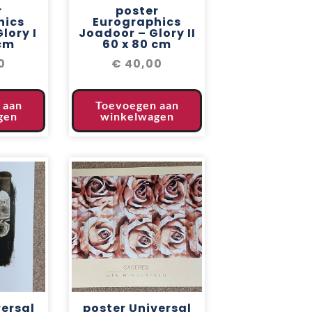
r
poster
hics
Eurographics
lory I
Joadoor – Glory II
 cm
60 x 80 cm
0
€
40,00
 aan
Toevoegen aan
gen
winkelwagen
versal
poster Universal