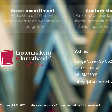
Groot assortiment
Custom M
Een divers assortiment
Onze lijsten word
beschikbaar in de webshop en
made gemaakt in ei
in de gallery
Advies geven we 
Adres
Lange Voren 35 5521
0497-530150
06-51326031
info@lijstenmakerij
Copyright © 2024 Lijstenmakerij van Antwerpen. All rights reserved.