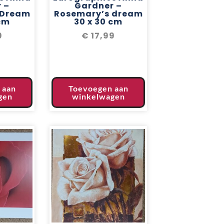
 –
Gardner –
 Dream
Rosemary’s dream
 cm
30 x 30 cm
9
€
17,99
 aan
Toevoegen aan
gen
winkelwagen