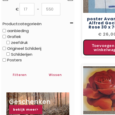
€
-
Minimum Price
Maximum Price
poster Avan
Alfred Goc
Productcategorieën
Rose 30 x 
aanbieding
€
26,0
Grafiek
zeefdruk
Toevoegen
Origineel Schilderij
winkelwa
Schilderijen
Posters
Filteren
Wissen
Geschenken
bekijk meer