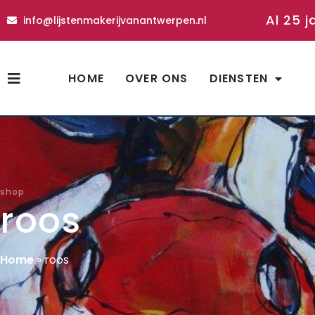
Al 25 j
info@lijstenmakerijvanantwerpen.nl
HOME
OVER ONS
DIENSTEN
shop
roos
Home
»
roos