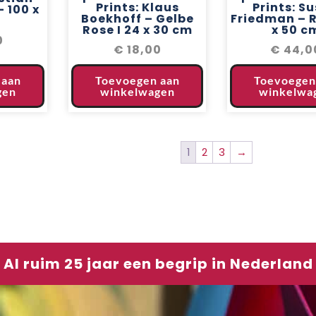
Prints: Klaus
Prints: S
 100 x
Boekhoff – Gelbe
Friedman – 
Rose I 24 x 30 cm
x 50 c
0
€
18,00
€
44,0
 aan
Toevoegen aan
Toevoegen
gen
winkelwagen
winkelwa
1
2
3
→
Al ruim 25 jaar een begrip in Nederland