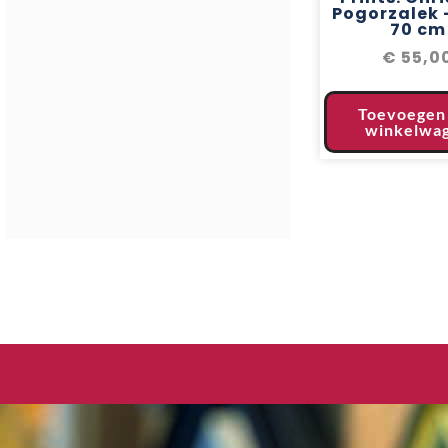
Pogorzalek –
70 cm
€
55,0
Toevoegen
winkelwa