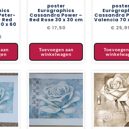
r
poster
poste
hics
Eurographics
Eurograp
Peter-
Cassandra Power –
Cassandra P
 Red
Red Rose 30 x 30 cm
Valencia 70 
80 x 60
€
17,50
€
25,9
0
 aan
Toevoegen aan
Toevoegen
gen
winkelwagen
winkelwa