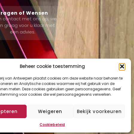
ragen of Wensen
 contact met ons op, we
n graag voor u klaar met
een advies.
Beheer cookie toestemming
erij van Antwerpen plaatst cookies om deze website naar behoren te
ount
tioneren en Analytische cookies waarmee wij het gebruik van de
nnen meten. Deze cookies gebruiken geen persoonsgegevens. Geef
mand
estemming voor cookies die wel persoonsgegevens verwerken.
ut
epteren
Weigeren
Bekijk voorkeuren
Cookiebeleid
vacy Verklaring
Cookies