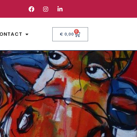
0
ONTACT
€
0,00