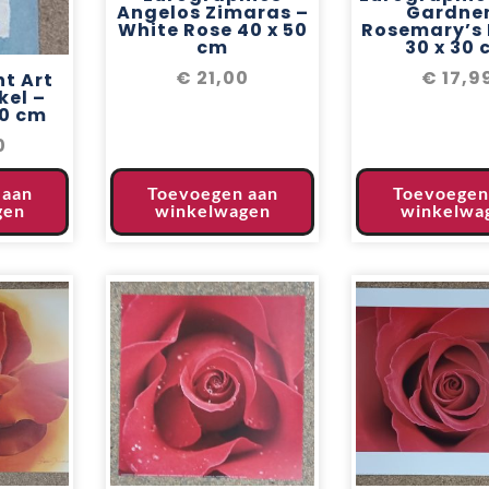
Angelos Zimaras –
Gardner
White Rose 40 x 50
Rosemary’s
cm
30 x 30
€
21,00
€
17,9
t Art
kel –
70 cm
0
 aan
Toevoegen aan
Toevoegen
gen
winkelwagen
winkelwa