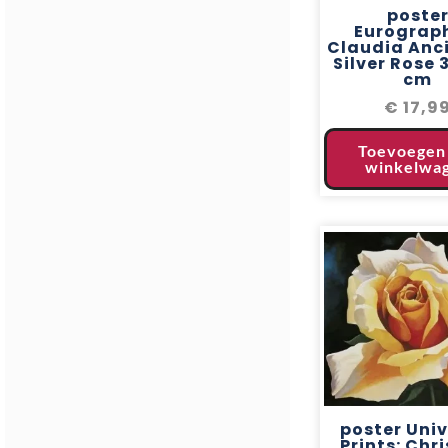
poste
Eurograp
Claudia Anci
Silver Rose 
cm
€
17,9
Toevoegen
winkelwa
poster Univ
Prints: Chr