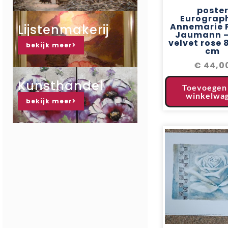
poste
Eurograp
Annemarie 
Lijstenmakerij
Jaumann –
velvet rose 
bekijk meer
cm
€
44,0
Kunsthandel
Toevoegen
winkelwa
bekijk meer