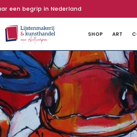
aar een begrip in Nederland
SHOP
ART
C