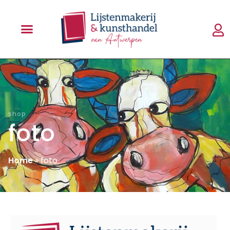
shop
foto
Home
»
foto