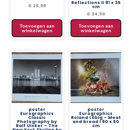
Reflections II 91 x 35
€
25,99
cm
€
24,50
Toevoegen aan
Toevoegen aan
winkelwagen
winkelwagen
poster
poster
Eurographics
Eurographics
Classic
Roland Löbig – Meat
Photography by
and bread I 60 x 50
Ralf Uicker – The
cm
New York Skyline by