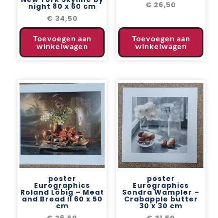
€
26,50
night 80 x 60 cm
€
34,50
Toevoegen aan
Toevoegen aan
winkelwagen
winkelwagen
poster
poster
Eurographics
Eurographics
Roland Löbig – Meat
Sondra Wampler –
and Bread II 60 x 50
Crabapple butter
cm
30 x 30 cm
€
26,50
€
21,50