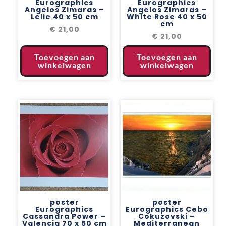
Eurographics
Eurographics
Angelos Zimaras –
Angelos Zimaras –
Lelie 40 x 50 cm
White Rose 40 x 50
cm
€
21,00
€
21,00
Toevoegen aan
Toevoegen aan
winkelwagen
winkelwagen
poster
poster
Eurographics
Eurographics Cebo
Cassandra Power –
Cokuzovski –
Valencia 70 x 50 cm
Mediterranean