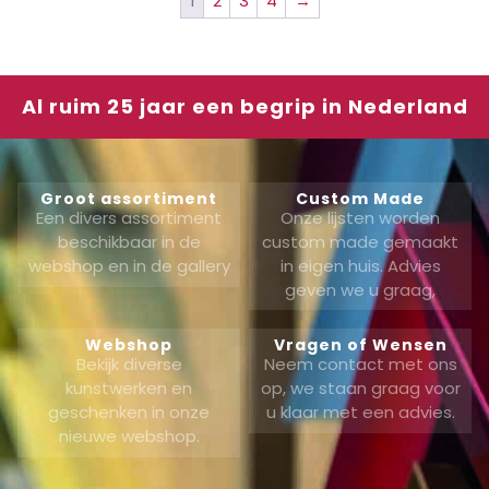
1
2
3
4
→
Al ruim 25 jaar een begrip in Nederland
Groot assortiment
Custom Made
Een divers assortiment
Onze lijsten worden
beschikbaar in de
custom made gemaakt
webshop en in de gallery
in eigen huis. Advies
geven we u graag,
Webshop
Vragen of Wensen
Bekijk diverse
Neem contact met ons
kunstwerken en
op, we staan graag voor
geschenken in onze
u klaar met een advies.
nieuwe webshop.