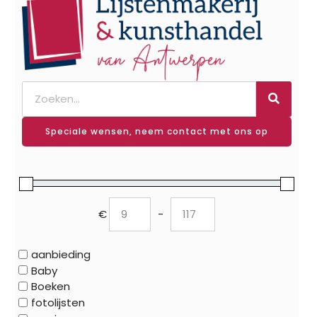
Speciale wensen, neem contact met ons op
€
-
Minimum Price
Maximum Price
aanbieding
Baby
Boeken
fotolijsten