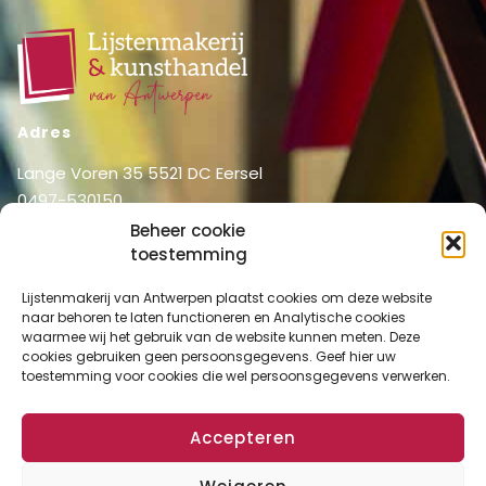
Adres
Lange Voren 35 5521 DC Eersel
0497-530150
06-51326031
Beheer cookie
info@lijstenmakerij vanantwerpen.nl
toestemming
Menu
Lijstenmakerij van Antwerpen plaatst cookies om deze website
naar behoren te laten functioneren en Analytische cookies
Shop
Home
waarmee wij het gebruik van de website kunnen meten. Deze
Over ons
cookies gebruiken geen persoonsgegevens. Geef hier uw
Shop
toestemming voor cookies die wel persoonsgegevens verwerken.
Diensten
Mijn account
Lijstenmakerij
Winkelmand
Accepteren
Contact
Checkout