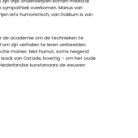
In zijn vrije onderwerpen komen meestal
h sympathiek overkomen. Marius van
ijen iets humoristisch, van Dokkum is van
aar de academie om de technieken te
 om zijn verhalen te leren verbeelden.
tische manier. Met humor, soms neigend
n Isack van Ostade, boertig – om het oude
ls Nederlandse kunstenaars de eeuwen