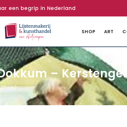
aar een begrip in Nederland
SHOP
ART
C
 Dokkum – Kerstengel
l (7 cm)