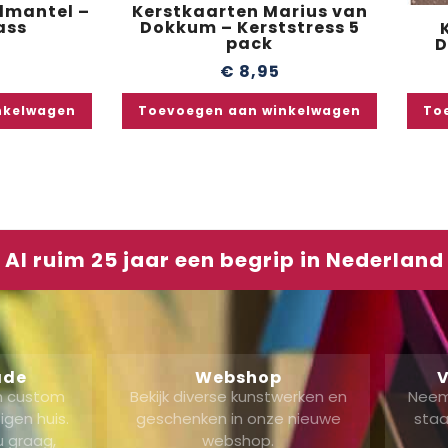
lmantel –
Kerstkaarten Marius van
ass
Dokkum – Kerststress 5
pack
D
€
8,95
nkelwagen
Toevoegen aan winkelwagen
To
Al ruim 25 jaar een begrip in Nederland
ade
Webshop
V
en custom
Bekijk diverse kunstwerken en
Neem
gen huis.
geschenken in onze nieuwe
staa
u graag,
webshop.