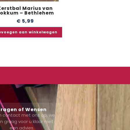
Kerstbal Marius van
okkum – Bethlehem
€
5,99
evoegen aan winkelwagen
ragen of Wensen
 contact met ons op, we
n graag voor u klaar met
een advies.