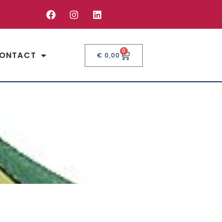
0
ONTACT
€
0,00
 (7 cm)