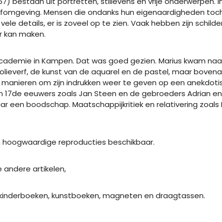
57) bestaan uit portretten, stillevens en vrije onderwerpen. 
efomgeving. Mensen die ondanks hun eigenaardigheden toc
e details, er is zoveel op te zien. Vaak hebben zijn schilder
r kan maken.
 de Academie in Kampen. Dat was goed gezien. Marius kwam n
olieverf, de kunst van de aquarel en de pastel, maar bovenal
aar manieren om zijn indrukken weer te geven op een anekdo
van 17de eeuwers zoals Jan Steen en de gebroeders Adrian e
aar een boodschap. Maatschappijkritiek en relativering zoa
n hoogwaardige reproducties beschikbaar.
 andere artikelen,
en, kinderboeken, kunstboeken, magneten en draagtassen.