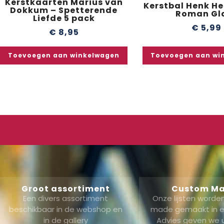
Kerstkaarten Marius van
Kerstbal Henk He
Dokkum – Spetterende
Roman Gl
Liefde 5 pack
€
5,99
€
8,95
Toevoegen aan winkelwagen
Toevoegen aan wi
Groot assortiment
Custom M
Een divers assortiment
Onze lijsten word
beschikbaar in de webshop en
made gemaakt in ei
in de gallery
Advies geven we 