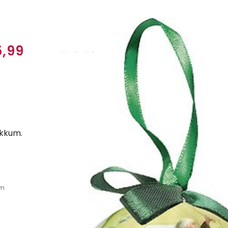
,99
okkum.
um