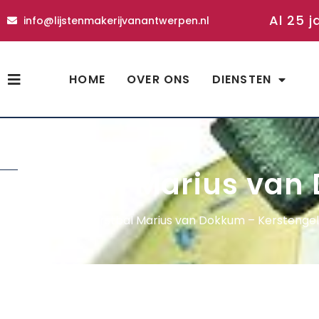
Al 25 j
info@lijstenmakerijvanantwerpen.nl
HOME
OVER ONS
DIENSTEN
shop
Kerstbal Marius van
Home
»
Shop
»
Kerstbal Marius van Dokkum – Kerstenge