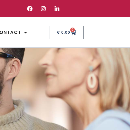
0
ONTACT
€
0,00