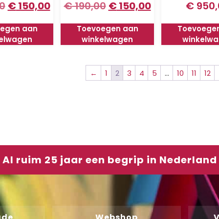
0
€
150,00
€
190,00
€
150,00
€
950,
egen aan
Toevoegen aan
Toevoege
elwagen
winkelwagen
winkelw
←
1
2
3
4
5
…
10
11
12
Al ruim 25 jaar een begrip in Nederland
ade
Webshop
V