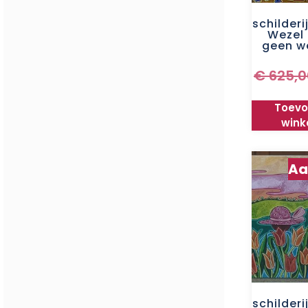
schilderi
Wezel 
geen we
€
625,0
Toevo
wink
Aa
schilderi