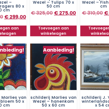
zel –
Wezel – Tulips 70 x
Wezel – Fish
ragers 80 x
50 cm
cm
0 cm
€
325,00
€
275,00
€
310,00
€
0
€
299,00
egen aan
Toevoegen aan
Toevoege
elwagen
winkelwagen
winkelw
nbieding!
Aanbieding!
j Marlies van
schilderij Marlies van
schilderij J. 
 bloem 50 x
Wezel – hanenkam
winterlands
0 cm
50 x 60 cm
x 54 