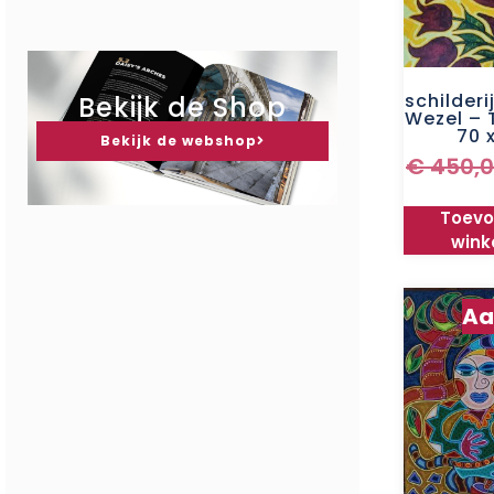
schilderi
Bekijk de Shop
Wezel –
70 
Bekijk de webshop
€
450,
Toevo
wink
Aa