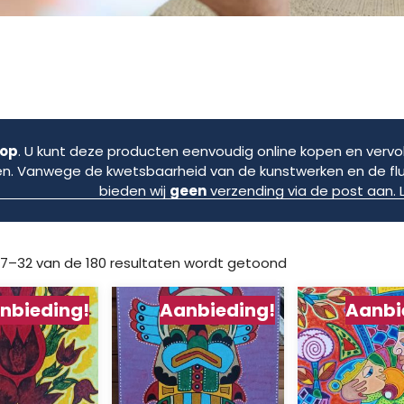
 op
. U kunt deze producten eenvoudig online kopen en vervol
en. Vanwege de kwetsbaarheid van de kunstwerken en de fl
bieden wij
geen
verzending via de post aan. L
17–32 van de 180 resultaten wordt getoond
nbieding!
Aanbieding!
Aanbi