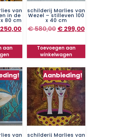
rlies van
schilderij Marlies van
en in de
Wezel – stilleven 100
 x 80 cm
x 40 cm
250,00
€
580,00
€
299,00
n aan
Toevoegen aan
agen
winkelwagen
eding!
Aanbieding!
rlies van
schilderij Marlies van