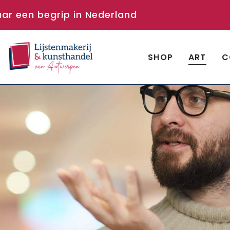
aar een begrip in Nederland
SHOP
ART
C