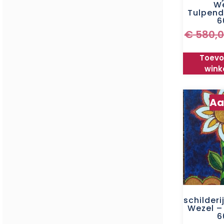
We
Tulpend
6
€
580,0
Toevo
wink
Aa
schilderi
Wezel –
6