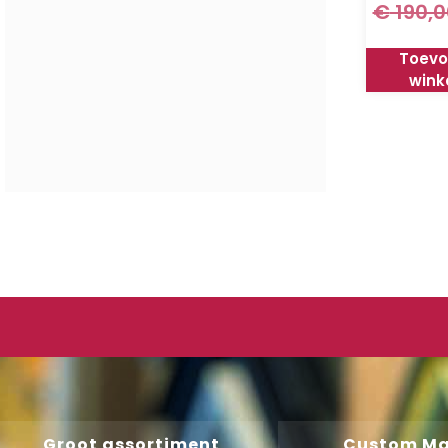
€
190,0
Toevo
wink
Groot assortiment
Custom M