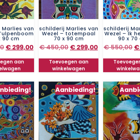
j Marlies van
schilderij Marlies van
schilderij Ma
 Tulpenboom
Wezel – totempaal
Wezel – Ik he
x 90 cm
70 x 90 cm
90 x 70
00
€
299,00
€
450,00
€
299,00
€
550,00
€
egen aan
Toevoegen aan
Toevoege
elwagen
winkelwagen
winkelw
nbieding!
Aanbieding!
Aanbi