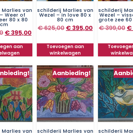
j Marlies van
schilderij Marlies van
schilderij Ma
– Weer of
Wezel – in love 80 x
Wezel – viss
er 80 x 80
80 cm
grote zee 60
cm
€
625,00
€
395,00
€
399,00
€
0
€
395,00
egen aan
Toevoegen aan
Toevoege
elwagen
winkelwagen
winkelw
nbieding!
Aanbieding!
Aanbi
j Marlies van
schilderij Marlies van
schilderij Ma