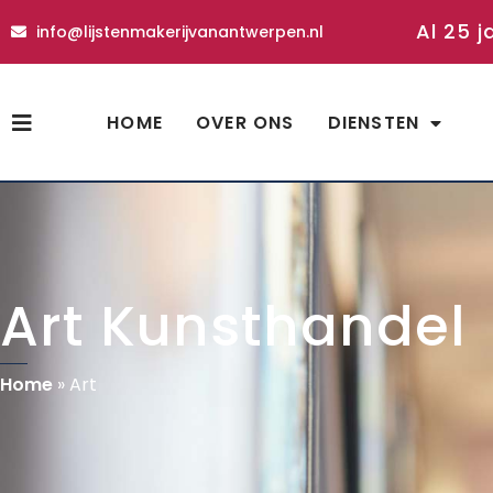
Al 25 j
info@lijstenmakerijvanantwerpen.nl
HOME
OVER ONS
DIENSTEN
Art Kunsthandel
Home
»
Art