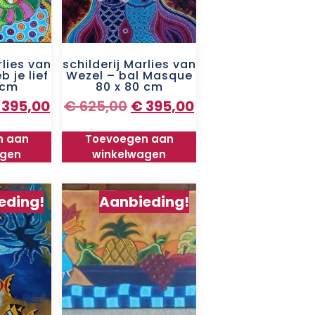
rlies van
schilderij Marlies van
b je lief
Wezel – bal Masque
 cm
80 x 80 cm
395,00
€
625,00
€
395,00
n aan
Toevoegen aan
agen
winkelwagen
eding!
Aanbieding!