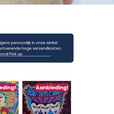
gens persoonlijk in onze winkel
uctuerende hoge verzendkosten,
ocal Pick up
eding!
Aanbieding!