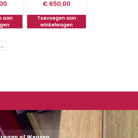
00
€
650,00
n aan
Toevoegen aan
agen
winkelwagen
→
ragen of Wensen