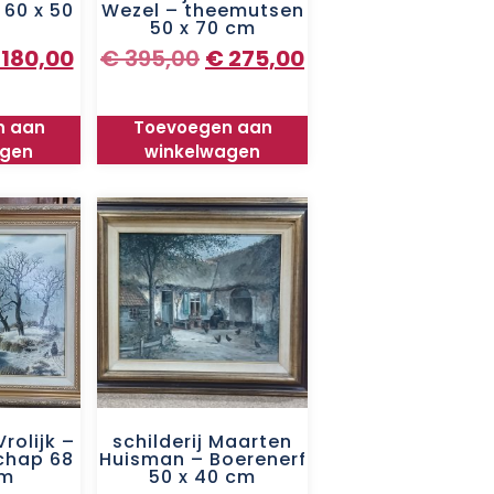
 60 x 50
Wezel – theemutsen
50 x 70 cm
180,00
€
395,00
€
275,00
n aan
Toevoegen aan
agen
winkelwagen
Vrolijk –
schilderij Maarten
chap 68
Huisman – Boerenerf
cm
50 x 40 cm