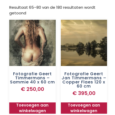
Resultaat 65–80 van de 180 resultaten wordt
getoond
Fotografie Geert
Fotografie Geert
Timmermans –
Jan Timmermans –
Sammie 40 x 60 cm
Copper Flaes 120 x
60 cm
€
250,00
€
395,00
Toevoegen aan
Toevoegen aan
winkelwagen
winkelwagen