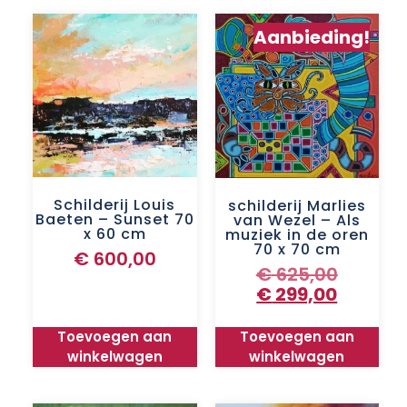
Aanbieding!
Schilderij Louis
schilderij Marlies
Baeten – Sunset 70
van Wezel – Als
x 60 cm
muziek in de oren
70 x 70 cm
€
600,00
€
625,00
€
299,00
Toevoegen aan
Toevoegen aan
winkelwagen
winkelwagen