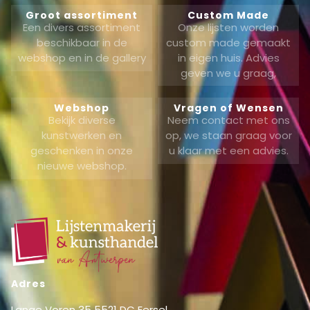
Groot assortiment
Custom Made
Een divers assortiment
Onze lijsten worden
beschikbaar in de
custom made gemaakt
webshop en in de gallery
in eigen huis. Advies
geven we u graag,
Webshop
Vragen of Wensen
Bekijk diverse
Neem contact met ons
kunstwerken en
op, we staan graag voor
geschenken in onze
u klaar met een advies.
nieuwe webshop.
Adres
Lange Voren 35 5521 DC Eersel