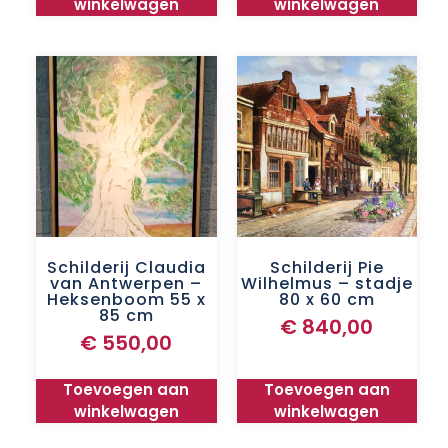
winkelwagen
winkelwagen
Schilderij Claudia
Schilderij Pie
van Antwerpen –
Wilhelmus – stadje
Heksenboom 55 x
80 x 60 cm
85 cm
€
840,00
€
550,00
Toevoegen aan
Toevoegen aan
winkelwagen
winkelwagen