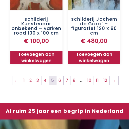
schilderij
schilderij Jochem
Kunstenaar
de Graaf –
onbekend – varken
figuratief 120 x 80
rood 100 x 100 cm
cm
€
100,00
€
480,00
Toevoegen aan
Toevoegen aan
winkelwagen
winkelwagen
←
1
2
3
4
5
6
7
8
…
10
11
12
→
Al ruim 25 jaar een begrip in Nederland