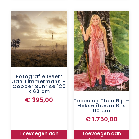
Fotografie Geert
Jan Timmermans –
Copper Sunrise 120
x 60 cm
€
395,00
Tekening Thea Bijl –
Heksenboom 81 x
110 cm
€
1.750,00
Toevoegen aan
Toevoegen aan