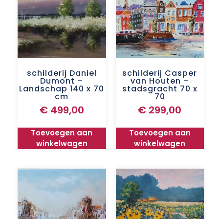
schilderij Daniel
schilderij Casper
Dumont –
van Houten –
Landschap 140 x 70
stadsgracht 70 x
cm
70
€
499,00
€
299,00
Toevoegen aan
Toevoegen aan
winkelwagen
winkelwagen