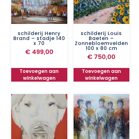
schilderij Henry
schilderij Louis
Brand – stadje 140
Baeten –
x 70
Zonnebloemvelden
100 x 80 cm
€
499,00
€
750,00
Toevoegen aan
Toevoegen aan
winkelwagen
winkelwagen