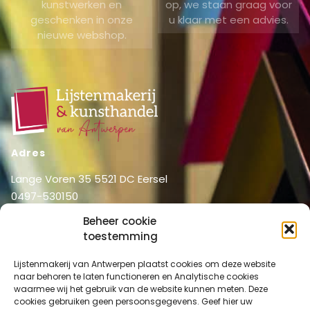
kunstwerken en
op, we staan graag voor
geschenken in onze
u klaar met een advies.
nieuwe webshop.
Adres
Lange Voren 35 5521 DC Eersel
0497-530150
06-51326031
Beheer cookie
info@lijstenmakerij vanantwerpen.nl
toestemming
Menu
Lijstenmakerij van Antwerpen plaatst cookies om deze website
Shop
Home
naar behoren te laten functioneren en Analytische cookies
waarmee wij het gebruik van de website kunnen meten. Deze
Over ons
Shop
cookies gebruiken geen persoonsgegevens. Geef hier uw