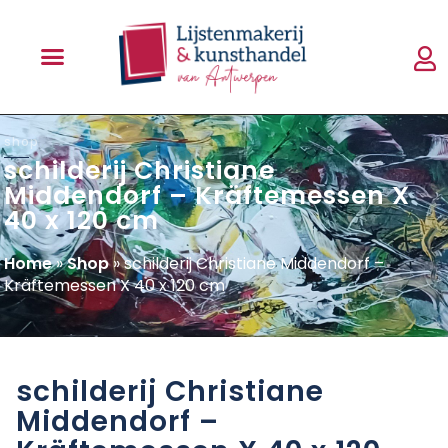
shop
schilderij Christiane
Middendorf – Kräftemessen X
40 x 120 cm
Home
»
Shop
»
schilderij Christiane Middendorf –
Kräftemessen X 40 x 120 cm
schilderij Christiane
Middendorf –