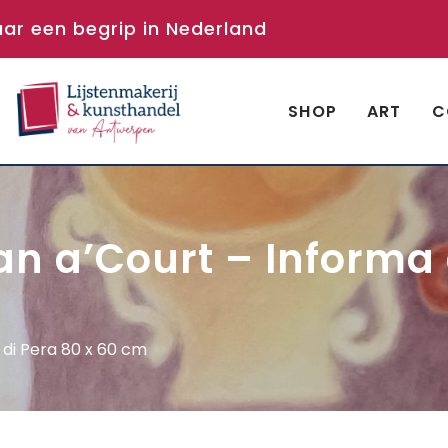
aar een begrip in Nederland
SHOP
ART
C
an a’Court – Informa 
 di Pera 80 x 60 cm