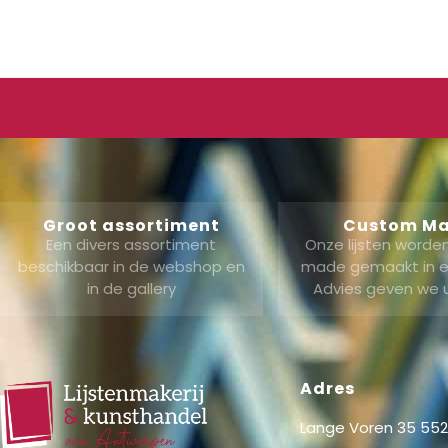
Groot assortiment
Custom M
Een divers assortiment
Onze lijsten word
beschikbaar in de webshop en
made gemaakt in ei
in de gallery
Advies geven we 
Adres
Lange Voren 35 5521