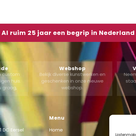
Al ruim 25 jaar een begrip in Nederland
ade
Webshop
V
en custom
Bekijk diverse kunstwerken en
Neem
gen huis.
geschenken in onze nieuwe
staa
u graag,
webshop.
Menu
Shop
 DC Eersel
Home
Shop
Lijstenmak