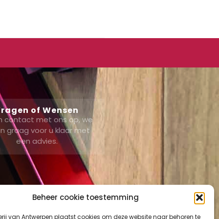
ragen of Wensen
 contact met ons op, we
n graag voor u klaar met
een advies.
Beheer cookie toestemming
erij van Antwerpen plaatst cookies om deze website naar behoren te