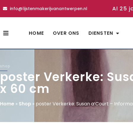
Al 25 j
info@lijstenmakerijvanantwerpen.nl
HOME
OVER ONS
DIENSTEN
shop
poster Verkerke: Sus
x 60 cm
Home
»
Shop
»
poster Verkerke: Susan a’Court – Informa