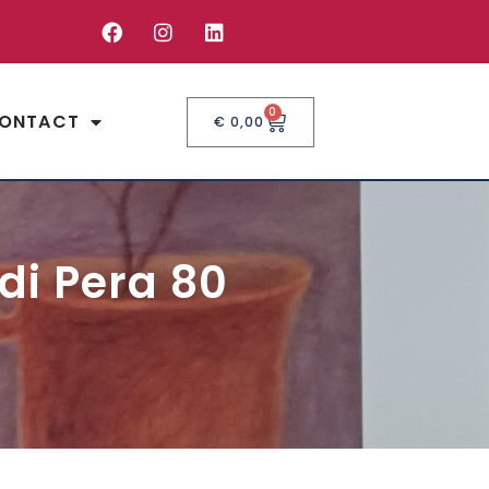
0
ONTACT
€
0,00
di Pera 80