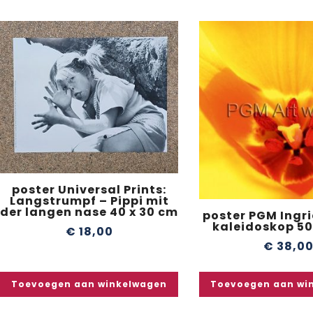
poster Universal Prints:
Langstrumpf – Pippi mit
der langen nase 40 x 30 cm
poster PGM Ingri
kaleidoskop 50
€
18,00
€
38,0
Toevoegen aan winkelwagen
Toevoegen aan wi