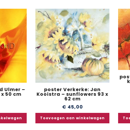
pos
k
d Ulmer –
poster Verkerke: Jan
 x 50 cm
Kooistra – sunflowers 93 x
62 cm
0
€
45,00
nkelwagen
Toevoegen aan winkelwagen
To