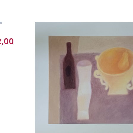
–
,00