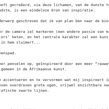
eeft gecreëerd, via deze lichamen, van de dunste to
udste, is een eindeloze bron van inspiratie.

derwerp geschreven dat ik van plan ben naar de bios
er de camera zal markeren (een andere passie van mi
lors’ heten, en het centrale karakter zal een kunst
in hem sluimert...

enspad.

eer penselen op, geïnspireerd door een meer “rauwe”
gemeen in de Afrikaanse kunst.

e accentueren en te vervormen wat mij inspireert in
even overdreven grote ogen, vrijwel onzichtbare neu
rafische zwarte lijnen.