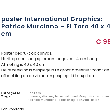
poster International Graphics:
Patrice Murciano – El Toro 40 x 
cm
€
99
Poster gedrukt op canvas.
Hij zit op een hoog spieraam ongeveer 4 cm hoog
Afmeting is 40 x 40 cm
De afbeelding is gespiegeld te groot afgedrukt zodat de
afbeelding op de zijkanten gespiegeld terug komt.
Categorie
Posters
Tags
canvas
,
dieren
,
International Graphics
,
kop
,
ne
Patrice Murciano
,
poster op canvas
,
stier
1 op voorraad