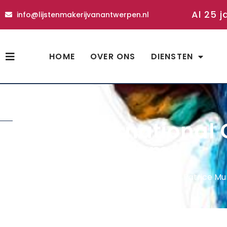
Al 25 j
info@lijstenmakerijvanantwerpen.nl
HOME
OVER ONS
DIENSTEN
shop
poster International 
Toro 40 x 40 cm
Home
»
Shop
»
poster International Graphics: Patrice Mu