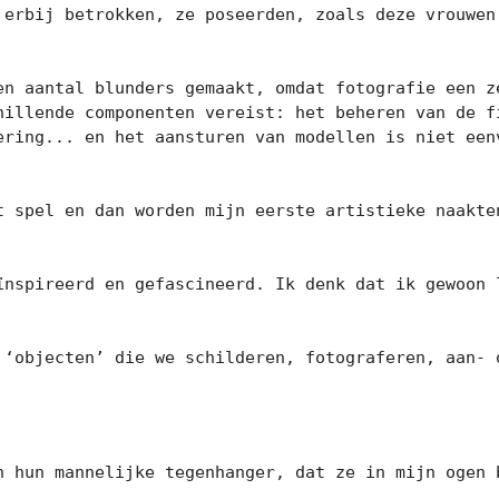
 erbij betrokken, ze poseerden, zoals deze vrouwen 
en aantal blunders gemaakt, omdat fotografie een ze
hillende componenten vereist: het beheren van de f
ering... en het aansturen van modellen is niet eenv
t spel en dan worden mijn eerste artistieke naakten
ïnspireerd en gefascineerd. Ik denk dat ik gewoon l
 ‘objecten’ die we schilderen, fotograferen, aan- o
n hun mannelijke tegenhanger, dat ze in mijn ogen b