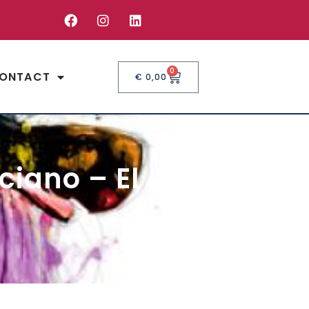
0
ONTACT
€
0,00
ciano – El