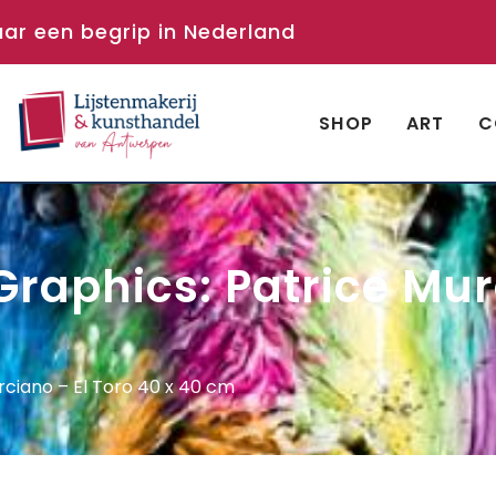
aar een begrip in Nederland
SHOP
ART
C
Graphics: Patrice Mur
rciano – El Toro 40 x 40 cm