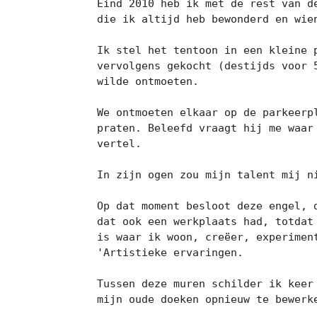
Eind 2010 heb ik met de rest van d
die ik altijd heb bewonderd en wie
Ik stel het tentoon in een kleine 
vervolgens gekocht (destijds voor 
wilde ontmoeten.

We ontmoeten elkaar op de parkeerp
praten. Beleefd vraagt ​​hij me waa
vertel.

In zijn ogen zou mijn talent mij ni
Op dat moment besloot deze engel, 
dat ook een werkplaats had, totdat
is waar ik woon, creëer, experimen
'Artistieke ervaringen.

Tussen deze muren schilder ik keer
mijn oude doeken opnieuw te bewerke