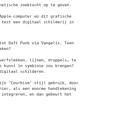
etische zoektocht op te geven.

pple-computer en dit grafische 
test een digitaal schilderij in 
ot Daft Punk via Vangelis. Toen 
ken?

erfvlekken, lijnen, druppels… te 
e kunst in symbiose zou brengen? 
igitaal schilderen.

jn ‘Courbism’-stijl gebruik, door 
ier, als een enorme handtekening 
integreren, en dan gebeurt het 