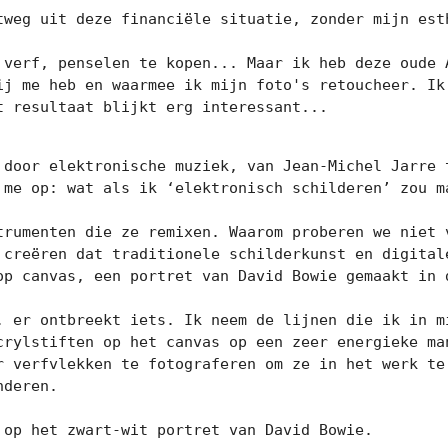
tweg uit deze financiële situatie, zonder mijn esth
 verf, penselen te kopen... Maar ik heb deze oude A
ij me heb en waarmee ik mijn foto's retoucheer. Ik 
 resultaat blijkt erg interessant...

 door elektronische muziek, van Jean-Michel Jarre t
 me op: wat als ik ‘elektronisch schilderen’ zou ma
trumenten die ze remixen. Waarom proberen we niet v
e creëren dat traditionele schilderkunst en digital
op canvas, een portret van David Bowie gemaakt in d
. er ontbreekt iets. Ik neem de lijnen die ik in mi
crylstiften op het canvas op een zeer energieke man
r verfvlekken te fotograferen om ze in het werk te 
deren.

op het zwart-wit portret van David Bowie.
