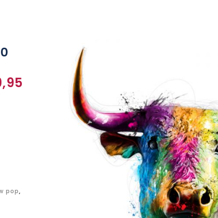
40
,95
w pop
,