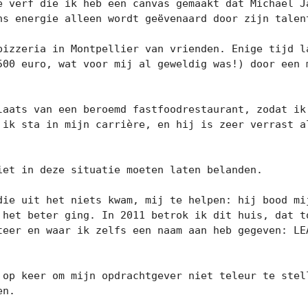
e verf die ik heb een canvas gemaakt dat Michael Ja
ns energie alleen wordt geëvenaard door zijn talent
pizzeria in Montpellier van vrienden. Enige tijd la
500 euro, wat voor mij al geweldig was!) door een m
laats van een beroemd fastfoodrestaurant, zodat ik 
r ik sta in mijn carrière, en hij is zeer verrast a
et in deze situatie moeten laten belanden.

die uit het niets kwam, mij te helpen: hij bood mij
 het beter ging. In 2011 betrok ik dit huis, dat to
teer en waar ik zelfs een naam aan heb gegeven: LEA
 op keer om mijn opdrachtgever niet teleur te stell
n.
