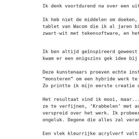
Ik denk voortdurend na over een ui
Ik heb niet de middelen om doeken,
tablet van Wacom die ik al jaren b
zwart-wit met tekensoftware, en het
Ik ben altijd geïnspireerd geweest
kwam er een enigszins gek idee bij
Deze kunstenaars proeven echte ins
“monsteren” om een ​​hybride werk t
Zo printte ik mijn eerste creatie 
Het resultaat vind ik mooi, maar..
ze te verfijnen, ‘Krabbelen’ met a
verspreid over het werk. Ik probee
ongeluk. Degene die alles zal veran
Een vlek kleurrijke acrylverf valt 