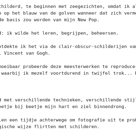
childerd, te beginnen met zeegezichten, omdat ik al
n op het blauw van de golven wanneer dat zich verm
e basis zou worden van mijn New Pop.

d: ik wilde het leren, begrijpen, beheersen.

ntdekte ik het via de clair-obscur-schilderijen van
 Vincent van Gogh.

moeibaar probeerde deze meesterwerken te reproducer
 waarbij ik mezelf voortdurend in twijfel trok... H
d met verschillende technieken, verschillende stijl
eetje bij beetje mijn hart en ziel binnendrong.

len een tijdje achterwege om fotografie uit te prob
ische wijze flirtten met schilderen.
