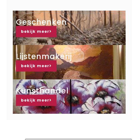
Geschenken
bekijk meer
Lijstenmakerij
bekijk meer
Kunsthandel
bekijk meer