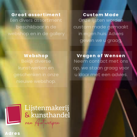
Groot assortiment
Custom Made
Een divers assortiment
Onze lijsten worden
beschikbaar in de
custom made gemaakt
webshop en in de gallery
in eigen huis. Advies
geven we u graag,
Webshop
Vragen of Wensen
Bekijk diverse
Neem contact met ons
kunstwerken en
op, we staan graag voor
geschenken in onze
u klaar met een advies.
nieuwe webshop.
Adres