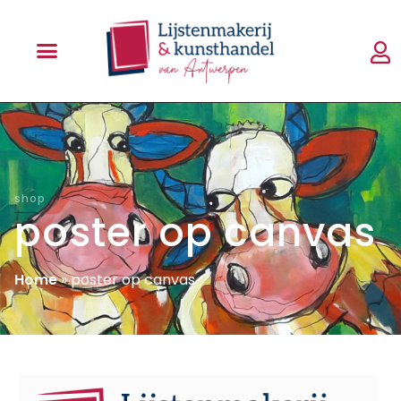
shop
poster op canvas
Home
»
poster op canvas