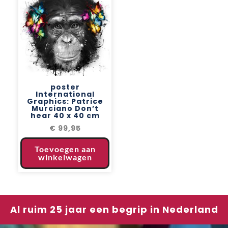
poster
International
Graphics: Patrice
Murciano Don’t
hear 40 x 40 cm
€
99,95
Toevoegen aan
winkelwagen
Al ruim 25 jaar een begrip in Nederland