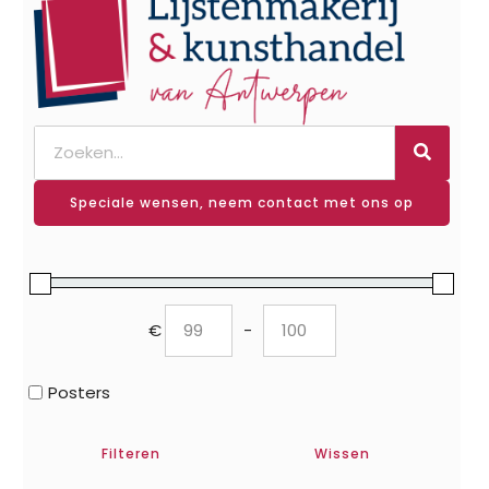
Speciale wensen, neem contact met ons op
€
-
Minimum Price
Maximum Price
Posters
Filteren
Wissen