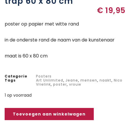
trap 60 x 80 cm
€
19,95
poster op papier met witte rand
in de onderste rand de naam van de kunstenaar
maat is 60 x 80 cm
Categorie
Posters
Tags
Art Unlimited
,
Jeane
,
mensen
,
naakt
,
Nico
Vrielink
,
poster
,
vrouw
1 op voorraad
Toevoegen aan winkelwagen