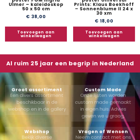
Ulmer – kaleidoskop
Prints: Klaus Boekhoff
50 x 50 cm
– Sonnenblume II 24 x
30 xm
€
38,00
€
18,00
Toevoegen aan
Toevoegen aan
winkelwagen
winkelwagen
Al ruim 25 jaar een begrip in Nederland
Groot assortiment
Custom Made
Een divers assortiment
Onze lijsten worden
beschikbaar in de
custom made gemaakt
webshop en in de gallery
in eigen huis. Advies
geven we u graag,
Webshop
Vragen of Wensen
Bekijk diverse
Neem contact met ons