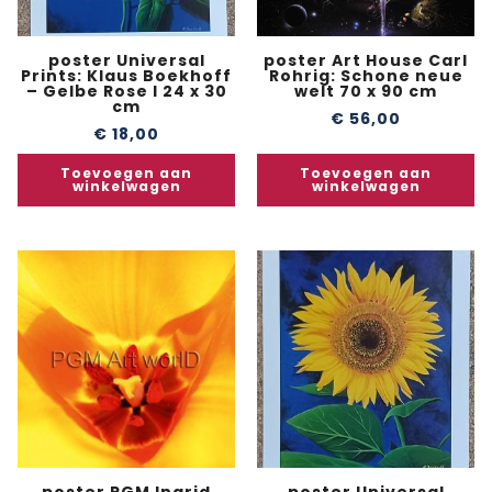
poster Universal
poster Art House Carl
Prints: Klaus Boekhoff
Rohrig: Schone neue
– Gelbe Rose I 24 x 30
welt 70 x 90 cm
cm
€
56,00
€
18,00
Toevoegen aan
Toevoegen aan
winkelwagen
winkelwagen
poster PGM Ingrid
poster Universal