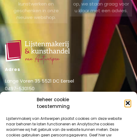
kunstwerken en
op, we staan graag voor
geschenken in onze
u klaar met een advies.
nieuwe webshop.
Adres
Lange Voren 35 5521 DC Eersel
0497-530150
06-51326031
Beheer cookie
info@lijstenmakerij vanantwerpen.nl
toestemming
Menu
Lijstenmakerij van Antwerpen plaatst cookies om deze website
Shop
Home
naar behoren te laten functioneren en Analytische cookies
waarmee wij het gebruik van de website kunnen meten. Deze
Over ons
Shop
cookies gebruiken geen persoonsgegevens. Geef hier uw