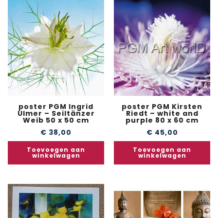
poster PGM Ingrid
poster PGM Kirsten
Ulmer – Seiltänzer
Riedt – white and
Weib 50 x 50 cm
purple 80 x 60 cm
€
38,00
€
45,00
Toevoegen aan
Toevoegen aan
winkelwagen
winkelwagen