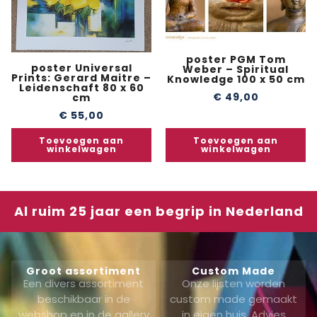
poster PGM Tom
poster Universal
Weber – Spiritual
Prints: Gerard Maitre –
Knowledge 100 x 50 cm
Leidenschaft 80 x 60
€
49,00
cm
€
55,00
Toevoegen aan
Toevoegen aan
winkelwagen
winkelwagen
Al ruim 25 jaar een begrip in Nederland
Groot assortiment
Custom Made
Een divers assortiment
Onze lijsten worden
beschikbaar in de
custom made gemaakt
webshop en in de gallery
in eigen huis. Advies