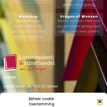
geven we u graag,
Webshop
Vragen of Wensen
Bekijk diverse
Neem contact met ons
kunstwerken en
op, we staan graag voor
geschenken in onze
u klaar met een advies.
nieuwe webshop.
Adres
Lange Voren 35 5521 DC Eersel
0497-530150
06-51326031
Beheer cookie
toestemming
info@lijstenmakerij vanantwerpen.nl