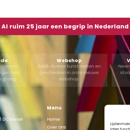
Al ruim 25 jaar een begrip in Nederland
ade
Webshop
V
en custom
Bekijk diverse kunstwerken en
Neem
gen huis.
geschenken in onze nieuwe
staa
u graag,
webshop.
Menu
Shop
 DC Eersel
Home
Shop
Lijstenmak
Over ons
Mijn acc
laten func