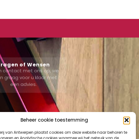
ragen of Wensen
 contact met ons op, we
n graag voor u klaar met
een advies.
Beheer cookie toestemming
erij van Antwerpen plaatst cookies om deze website naar behoren te
ount
tioneren en Analytische cookies waarmee wij het gebruik van de