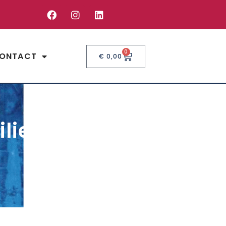
0
ONTACT
€
0,00
lies 40 x