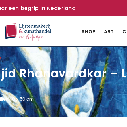
aar een begrip in Nederland
SHOP
ART
C
jid Rhanavardkar – Li
lies 40 x 50 cm