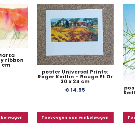
Marta
y ribbon
5 cm
poster Universal Prints:
0
Roger Keiflin – Rouge Et Or
30 x 24 cm
pos
€
14,95
Sei
nkelwagen
Toevoegen aan winkelwagen
To