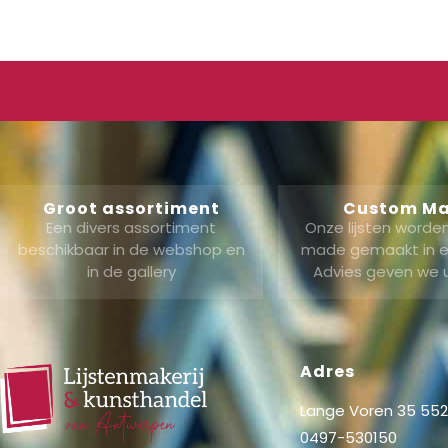
Groot assortiment
Custom M
Een divers assortiment
Onze lijsten word
beschikbaar in de webshop en
made gemaakt in ei
in de gallery
Advies geven we 
Adres
Lange Voren 35 5521
0497-530150