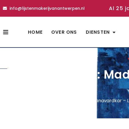
Al 25 j
info@lijstenmakerijvanantwerpen.nl
HOME
OVER ONS
DIENSTEN
shop
poster Verkerke: Mad
50 cm
Home
»
Shop
»
poster Verkerke: Madjid Rhanavardkar – Li