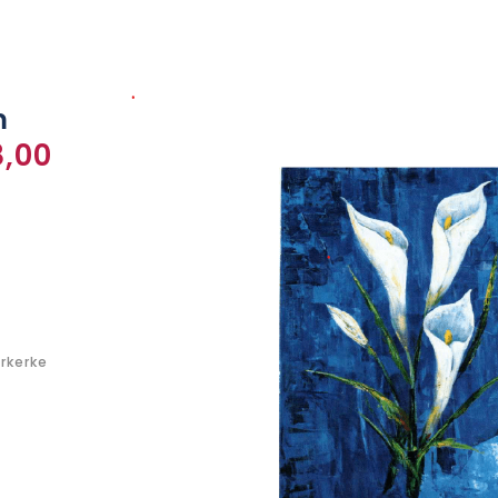
m
8,00
rkerke