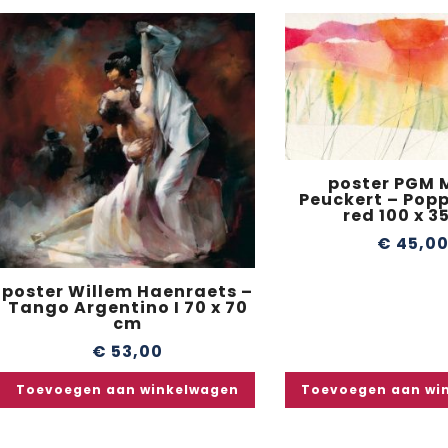
poster PGM 
Peuckert – Popp
red 100 x 3
€
45,0
poster Willem Haenraets –
Tango Argentino I 70 x 70
cm
€
53,00
Toevoegen aan winkelwagen
Toevoegen aan wi